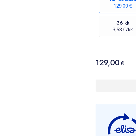
129,00 €
36 kk
3,58 €/kk
Hinta
129,00
129,00 €
€