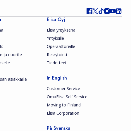
a
Elisa Oyj
ma
Elisa yrityksenä
Yrityksille
it
Operaattoreille
le ja nuorille
Rekrytointi
pselle
Tiedotteet
In English
san asiakkaille
Customer Service
OmaElisa Self Service
Moving to Finland
Elisa Corporation
På Svenska