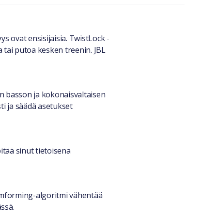
s ovat ensisijaisia. TwistLock -
 tai putoa kesken treenin. JBL
n basson ja kokonaisvaltaisen
i ja säädä asetukset
tää sinut tietoisena
amforming-algoritmi vähentää
ässä.