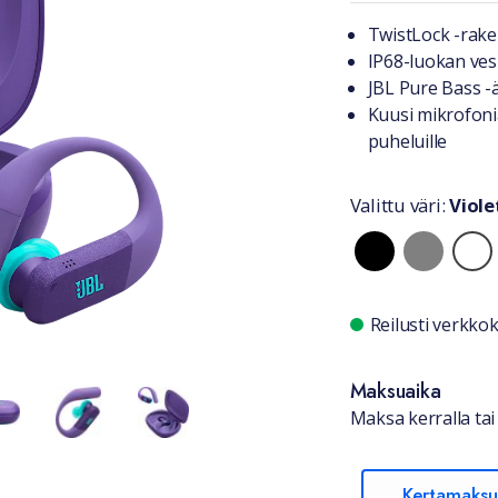
Tuotteest
TwistLock -rake
IP68-luokan vesi
JBL Pure Bass -
Kuusi mikrofonia
puheluille
Valittu väri:
Viole
Valitse vä
Saatavuu
Reilusti verkk
Maksuaika
Maksa kerralla tai 
Kertamaksu