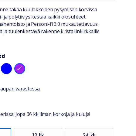
a lyhyesti
nne takaa kuulokkeiden pysymisen korvissa
- ja pölytiiviys kestää kaikki olosuhteet
äänentoisto ja Personi-fi 3.0 mukautettavuus
 ja tuulenkestävä rakenne kristallinkirkkaille
tti
ri
stiedot
okaupan varastossa
erissä. Jopa 36 kk ilman korkoja ja kuluja!
12 kk
24 kk