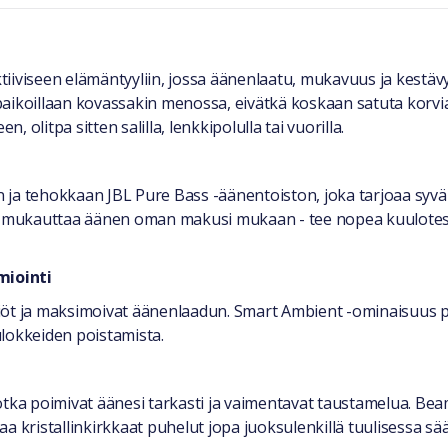
iviseen elämäntyyliin, jossa äänenlaatu, mukavuus ja kestävyy
aikoillaan kovassakin menossa, eivätkä koskaan satuta korvia
, olitpa sitten salilla, lenkkipolulla tai vuorilla.
 ja tehokkaan JBL Pure Bass -äänentoiston, joka tarjoaa syvä
it mukauttaa äänen oman makusi mukaan - tee nopea kuulotest
iointi
iöt ja maksimoivat äänenlaadun. Smart Ambient -ominaisuus pi
lokkeiden poistamista.
ka poimivat äänesi tarkasti ja vaimentavat taustamelua. Be
a kristallinkirkkaat puhelut jopa juoksulenkillä tuulisessa sä