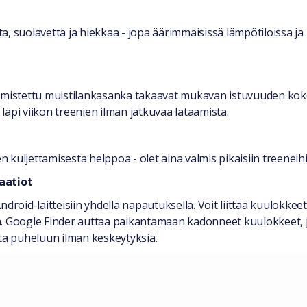
, suolavettä ja hiekkaa - jopa äärimmäisissä lämpötiloissa ja
almistettu muistilankasanka takaavat mukavan istuvuuden koko
äpi viikon treenien ilman jatkuvaa lataamista.
kuljettamisesta helppoa - olet aina valmis pikaisiin treeneihi
aatiot
ndroid-laitteisiin yhdellä napautuksella. Voit liittää kuulokk
illä. Google Finder auttaa paikantamaan kadonneet kuulokkeet,
olta puheluun ilman keskeytyksiä.