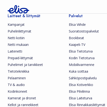
Laitteet & liittymät
Palvelut
Kampanjat
Elisa Viihde
Puhelinliittymät
Suoratoistopalvelut
Netti kotiin
Bookbeat
Netti mukaan
Kaapeli-TV
Laitenetti
Elisa Tietoturva
Prepaid-liittymät
Kodin Tietoturva
Puhelimet ja tarvikkeet
Mobiilivarmenne
Tietotekniikka
Kuka soittaa
Pelaaminen
Sähköpostipalvelu
TV & audio
Elisa Kotiverkko
Kodinkoneet
Elisa Pilvilinna
Kamerat ja dronet
Elisa Laiteturva
Kellot ja rannekkeet
Elisa Rinnakkaisliittymät