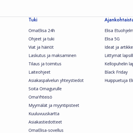
Tuki
Ajankohtaist
OmaElisa 24h
Elisa Etuohjel
Ohjeet ja tuki
Elisa 5G
Viat ja häiriöt
Ideat ja artikkel
Laskutus ja maksaminen
Liittymät lapsil
Tilaus ja toimitus
Kellopuhelin la
Laiteohjeet
Black Friday
Asiakaspalvelun yhteystiedot
Huippuetuja Eli
Soita Omagurulle
OmaYhteisö
Myymälät ja myyntipisteet
Kuuluvuuskartta
Asiakastiedotteet
OmaElisa-sovellus