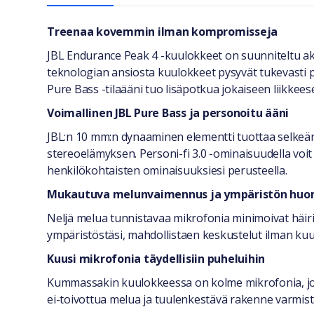
Yleiset tiedot
Treenaa kovemmin ilman kompromisseja
JBL Endurance Peak 4 -kuulokkeet on suunniteltu akti
teknologian ansiosta kuulokkeet pysyvät tukevasti p
Pure Bass -tilaääni tuo lisäpotkua jokaiseen liikkeeseen
Voimallinen JBL Pure Bass ja personoitu ääni
JBL:n 10 mm:n dynaaminen elementti tuottaa selkeän
stereoelämyksen. Personi-fi 3.0 -ominaisuudella vo
henkilökohtaisten ominaisuuksiesi perusteella.
Mukautuva melunvaimennus ja ympäristön huom
Neljä melua tunnistavaa mikrofonia minimoivat häir
ympäristöstäsi, mahdollistaen keskustelut ilman kuu
Kuusi mikrofonia täydellisiin puheluihin
Kummassakin kuulokkeessa on kolme mikrofonia, jot
ei-toivottua melua ja tuulenkestävä rakenne varmista