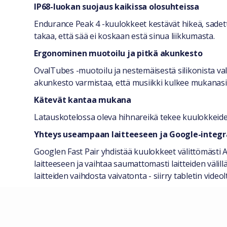
IP68-luokan suojaus kaikissa olosuhteissa
Endurance Peak 4 -kuulokkeet kestävät hikeä, sadetta
takaa, että sää ei koskaan estä sinua liikkumasta.
Ergonominen muotoilu ja pitkä akunkesto
OvalTubes -muotoilu ja nestemäisestä silikonista v
akunkesto varmistaa, että musiikki kulkee mukanasi l
Kätevät kantaa mukana
Latauskotelossa oleva hihnareikä tekee kuulokkeiden 
Yhteys useampaan laitteeseen ja Google-integr
Googlen Fast Pair yhdistää kuulokkeet välittömästi A
laitteeseen ja vaihtaa saumattomasti laitteiden väl
laitteiden vaihdosta vaivatonta - siirry tabletin vide