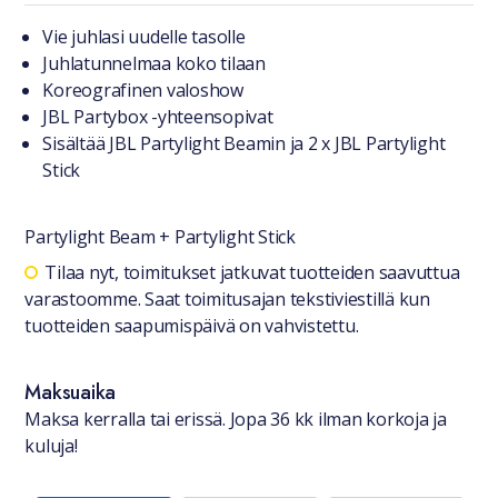
Tuotteesta lyhyesti
Vie juhlasi uudelle tasolle
Juhlatunnelmaa koko tilaan
Koreografinen valoshow
JBL Partybox -yhteensopivat
Sisältää JBL Partylight Beamin ja 2 x JBL Partylight
Stick
Partylight Beam + Partylight Stick
Saatavuustiedot
Tilaa nyt, toimitukset jatkuvat tuotteiden saavuttua
varastoomme. Saat toimitusajan tekstiviestillä kun
tuotteiden saapumispäivä on vahvistettu.
Maksuaika
Maksa kerralla tai erissä. Jopa 36 kk ilman korkoja ja
kuluja!