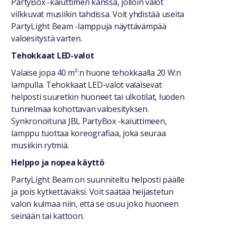
PartyBox -kaiuttimen kanssa, jolloin valot
vilkkuvat musiikin tahdissa. Voit yhdistää useita
PartyLight Beam -lamppuja näyttävämpää
valoesitystä varten.
Tehokkaat LED-valot
Valaise jopa 40 m²:n huone tehokkaalla 20 W:n
lampulla. Tehokkaat LED-valot valaisevat
helposti suuretkin huoneet tai ulkotilat, luoden
tunnelmaa kohottavan valoesityksen.
Synkronoituna JBL PartyBox -kaiuttimeen,
lamppu tuottaa koreografiaa, joka seuraa
musiikin rytmiä.
Helppo ja nopea käyttö
PartyLight Beam on suunniteltu helposti päälle
ja pois kytkettäväksi. Voit säätää heijastetun
valon kulmaa niin, että se osuu joko huoneen
seinään tai kattoon.