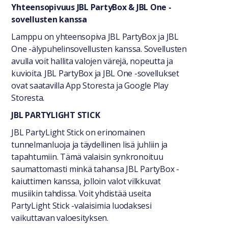
Yhteensopivuus JBL PartyBox & JBL One -
sovellusten kanssa
Lamppu on yhteensopiva JBL PartyBox ja JBL
One -älypuhelinsovellusten kanssa. Sovellusten
avulla voit hallita valojen värejä, nopeutta ja
kuvioita. JBL PartyBox ja JBL One -sovellukset
ovat saatavilla App Storesta ja Google Play
Storesta.
JBL PARTYLIGHT STICK
JBL PartyLight Stick on erinomainen
tunnelmanluoja ja täydellinen lisä juhliin ja
tapahtumiin. Tämä valaisin synkronoituu
saumattomasti minkä tahansa JBL PartyBox -
kaiuttimen kanssa, jolloin valot vilkkuvat
musiikin tahdissa. Voit yhdistää useita
PartyLight Stick -valaisimia luodaksesi
vaikuttavan valoesityksen.