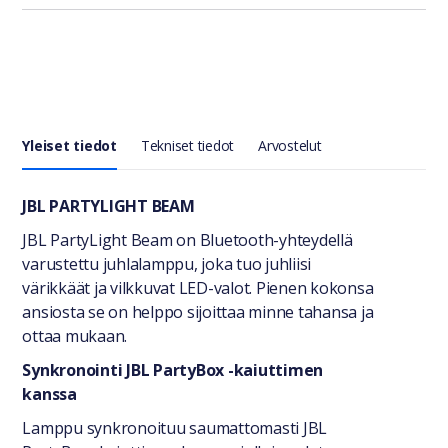
Yleiset tiedot
Tekniset tiedot
Arvostelut
Yleiset tiedot
JBL PARTYLIGHT BEAM
JBL PartyLight Beam on Bluetooth-yhteydellä
varustettu juhlalamppu, joka tuo juhliisi
värikkäät ja vilkkuvat LED-valot. Pienen kokonsa
ansiosta se on helppo sijoittaa minne tahansa ja
ottaa mukaan.
Synkronointi JBL PartyBox -kaiuttimen
kanssa
Lamppu synkronoituu saumattomasti JBL