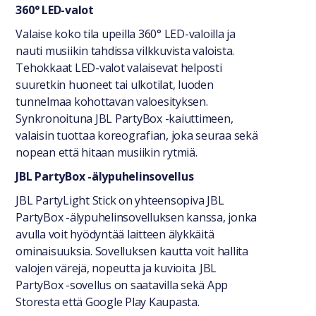
360° LED-valot
Valaise koko tila upeilla 360° LED-valoilla ja
nauti musiikin tahdissa vilkkuvista valoista.
Tehokkaat LED-valot valaisevat helposti
suuretkin huoneet tai ulkotilat, luoden
tunnelmaa kohottavan valoesityksen.
Synkronoituna JBL PartyBox -kaiuttimeen,
valaisin tuottaa koreografian, joka seuraa sekä
nopean että hitaan musiikin rytmiä.
JBL PartyBox -älypuhelinsovellus
JBL PartyLight Stick on yhteensopiva JBL
PartyBox -älypuhelinsovelluksen kanssa, jonka
avulla voit hyödyntää laitteen älykkäitä
ominaisuuksia. Sovelluksen kautta voit hallita
valojen värejä, nopeutta ja kuvioita. JBL
PartyBox -sovellus on saatavilla sekä App
Storesta että Google Play Kaupasta.