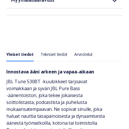
Myymäläsaatavuus
Yleiset tiedot
Tekniset tiedot
Arvostelut
Yleiset tiedot
Innostava ääni arkeen ja vapaa-aikaan
JBL Tune 530BT -kuulokkeet tarjoavat
voimakkaan ja syvän JBL Pure Bass
-äänentoiston, joka tekee jokaisesta
soittolistasta, podcastista ja puhelusta
mukaansatempaavan. Ne sopivat sinulle, joka
haluat nauttia tasapainoisesta ja dynaamisesta
äänestä työmatkoilla, kotona tai toimistolla.