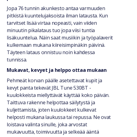
Jopa 76 tunnin akunkesto antaa varmuuden
pitkistä kuuntelujaksoista ilman latausta. Kun
tarvitset lisää virtaa nopeasti, vain viiden
minuutin pikalataus tuo jopa viisi tuntia
lisäkuuntelua. Näin saat musiikin ja työpalaverit
kulkemaan mukana kiireisimpinäkin päivinä.
Täyteen lataus onnistuu noin kahdessa
tunnissa.
Mukavat, kevyet ja helppo ottaa mukaan
Pehmeät korvan päälle asetettavat kupit ja
kevyt panta tekevät JBL Tune 530BT -
kuulokkeista miellyttävät käyttää koko päivän.
Taittuva rakenne helpottaa säilytystä ja
kuljettamista, joten kuulokkeet kulkevat
helposti mukana laukussa tai repussa. Ne ovat
loistava valinta sinulle, joka arvostat
mukavuutta, toimivuutta ja selkeää ääntä