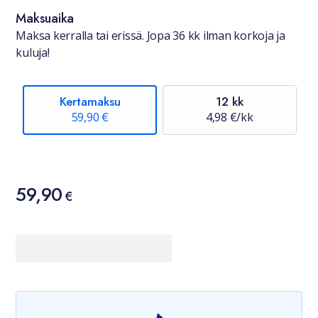
Maksuaika
Maksa kerralla tai erissä. Jopa 36 kk ilman korkoja ja
kuluja!
Kertamaksu
12 kk
59,90 €
4,98 €/kk
Hinta
59,90
59,90 €
€