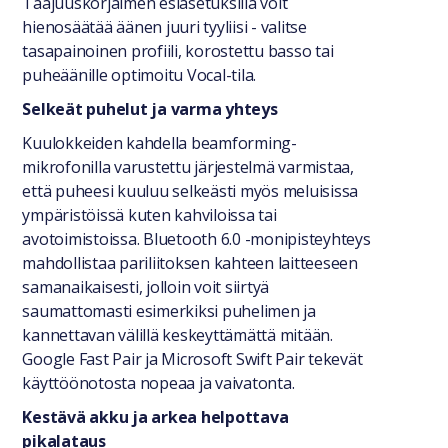
Taajuuskorjaimen esiasetuksilla voit
hienosäätää äänen juuri tyyliisi - valitse
tasapainoinen profiili, korostettu basso tai
puheäänille optimoitu Vocal-tila.
Selkeät puhelut ja varma yhteys
Kuulokkeiden kahdella beamforming-
mikrofonilla varustettu järjestelmä varmistaa,
että puheesi kuuluu selkeästi myös meluisissa
ympäristöissä kuten kahviloissa tai
avotoimistoissa. Bluetooth 6.0 -monipisteyhteys
mahdollistaa pariliitoksen kahteen laitteeseen
samanaikaisesti, jolloin voit siirtyä
saumattomasti esimerkiksi puhelimen ja
kannettavan välillä keskeyttämättä mitään.
Google Fast Pair ja Microsoft Swift Pair tekevät
käyttöönotosta nopeaa ja vaivatonta.
Kestävä akku ja arkea helpottava
pikalataus