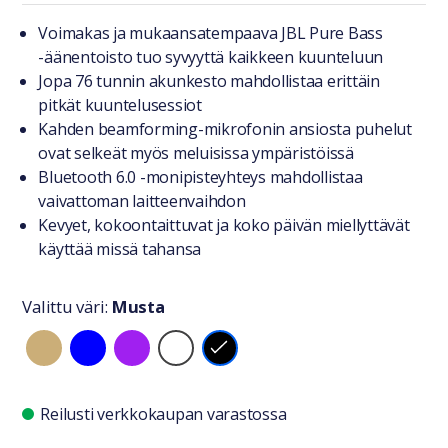
Tuotteesta lyhyesti
Voimakas ja mukaansatempaava JBL Pure Bass
-äänentoisto tuo syvyyttä kaikkeen kuunteluun
Jopa 76 tunnin akunkesto mahdollistaa erittäin
pitkät kuuntelusessiot
Kahden beamforming-mikrofonin ansiosta puhelut
ovat selkeät myös meluisissa ympäristöissä
Bluetooth 6.0 -monipisteyhteys mahdollistaa
vaivattoman laitteenvaihdon
Kevyet, kokoontaittuvat ja koko päivän miellyttävät
käyttää missä tahansa
Valittu väri:
Musta
Valitse väri
Saatavuustiedot
Reilusti verkkokaupan varastossa