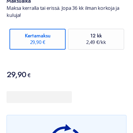
Maksuaika
Maksa kerralla tai erissä. Jopa 36 kk ilman korkoja ja
kuluja!
Kertamaksu
12 kk
29,90 €
2,49 €/kk
Hinta
29,90
29,90 €
€