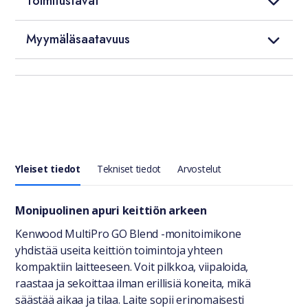
Toimitustavat
Myymäläsaatavuus
Yleiset tiedot
Tekniset tiedot
Arvostelut
Yleiset tiedot
Monipuolinen apuri keittiön arkeen
Kenwood MultiPro GO Blend -monitoimikone
yhdistää useita keittiön toimintoja yhteen
kompaktiin laitteeseen. Voit pilkkoa, viipaloida,
raastaa ja sekoittaa ilman erillisiä koneita, mikä
säästää aikaa ja tilaa. Laite sopii erinomaisesti