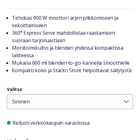
Tuotteesta lyhyesti
Tehokas 900 W moottori arjen pilkkomiseen ja
sekoittamiseen
360° Express Serve mahdollistaa raastamisen
suoraan tarjoiluastiaan
Monitoimikulho ja blenderi yhdessä kompaktissa
laitteessa
Mukana 600 ml blenderi to-go-kannella smoothielle
Kompakti koko ja Stackn Store helpottavat säilytystä
Valitse
Saatavuustiedot
Reilusti verkkokaupan varastossa