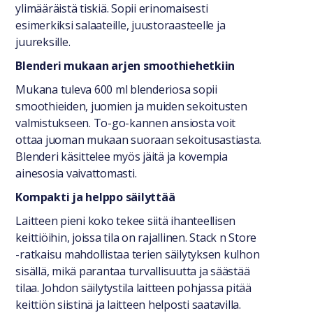
ylimääräistä tiskiä. Sopii erinomaisesti
esimerkiksi salaateille, juustoraasteelle ja
juureksille.
Blenderi mukaan arjen smoothiehetkiin
Mukana tuleva 600 ml blenderiosa sopii
smoothieiden, juomien ja muiden sekoitusten
valmistukseen. To-go-kannen ansiosta voit
ottaa juoman mukaan suoraan sekoitusastiasta.
Blenderi käsittelee myös jäitä ja kovempia
ainesosia vaivattomasti.
Kompakti ja helppo säilyttää
Laitteen pieni koko tekee siitä ihanteellisen
keittiöihin, joissa tila on rajallinen. Stack n Store
-ratkaisu mahdollistaa terien säilytyksen kulhon
sisällä, mikä parantaa turvallisuutta ja säästää
tilaa. Johdon säilytystila laitteen pohjassa pitää
keittiön siistinä ja laitteen helposti saatavilla.