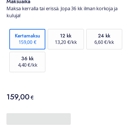
Maksuaika
Maksa kerralla tai erissä. Jopa 36 kk ilman korkoja ja
kuluja!
Kertamaksu
12 kk
24 kk
159,00 €
13,20 €/kk
6,60 €/kk
36 kk
4,40 €/kk
Hinta
159,00
159,00 €
€