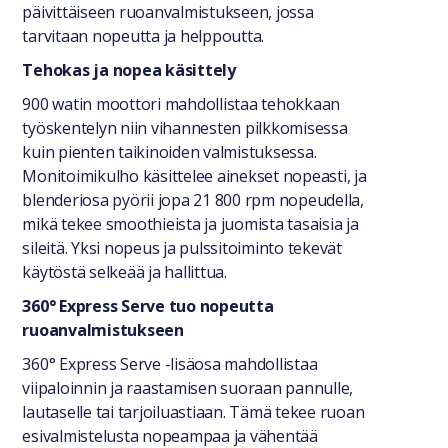
päivittäiseen ruoanvalmistukseen, jossa
tarvitaan nopeutta ja helppoutta.
Tehokas ja nopea käsittely
900 watin moottori mahdollistaa tehokkaan
työskentelyn niin vihannesten pilkkomisessa
kuin pienten taikinoiden valmistuksessa.
Monitoimikulho käsittelee ainekset nopeasti, ja
blenderiosa pyörii jopa 21 800 rpm nopeudella,
mikä tekee smoothieista ja juomista tasaisia ja
sileitä. Yksi nopeus ja pulssitoiminto tekevät
käytöstä selkeää ja hallittua.
360° Express Serve tuo nopeutta
ruoanvalmistukseen
360° Express Serve -lisäosa mahdollistaa
viipaloinnin ja raastamisen suoraan pannulle,
lautaselle tai tarjoiluastiaan. Tämä tekee ruoan
esivalmistelusta nopeampaa ja vähentää