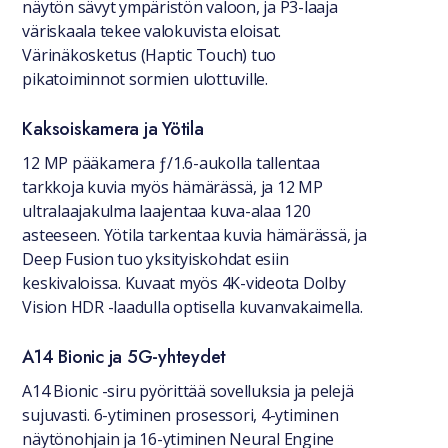
näytön sävyt ympäristön valoon, ja P3-laaja
väriskaala tekee valokuvista eloisat.
Värinäkosketus (Haptic Touch) tuo
pikatoiminnot sormien ulottuville.
Kaksoiskamera ja Yötila
12 MP pääkamera ƒ/1.6-aukolla tallentaa
tarkkoja kuvia myös hämärässä, ja 12 MP
ultralaajakulma laajentaa kuva-alaa 120
asteeseen. Yötila tarkentaa kuvia hämärässä, ja
Deep Fusion tuo yksityiskohdat esiin
keskivaloissa. Kuvaat myös 4K-videota Dolby
Vision HDR -laadulla optisella kuvanvakaimella.
A14 Bionic ja 5G-yhteydet
A14 Bionic -siru pyörittää sovelluksia ja pelejä
sujuvasti. 6-ytiminen prosessori, 4-ytiminen
näytönohjain ja 16-ytiminen Neural Engine