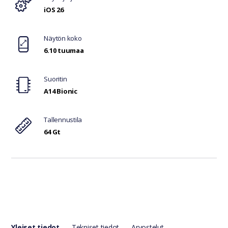
iOS 26
Näytön koko
6.10 tuumaa
Suoritin
A14 Bionic
Tallennustila
64 Gt
Yleiset tiedot
Tekniset tiedot
Arvostelut