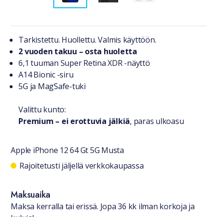
Tuotteesta lyhyesti
Tarkistettu. Huollettu. Valmis käyttöön.
2 vuoden takuu – osta huoletta
6,1 tuuman Super Retina XDR -näyttö
A14 Bionic -siru
5G ja MagSafe-tuki
Valittu kunto:
Premium – ei erottuvia jälkiä
, paras ulkoasu
Apple iPhone 12 64 Gt 5G Musta
Saatavuustiedot
Rajoitetusti jäljellä verkkokaupassa
Maksuaika
Maksa kerralla tai erissä. Jopa 36 kk ilman korkoja ja