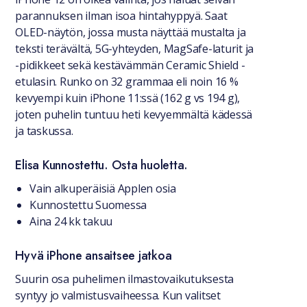
parannuksen ilman isoa hintahyppyä. Saat
OLED-näytön, jossa musta näyttää mustalta ja
teksti terävältä, 5G-yhteyden, MagSafe-laturit ja
-pidikkeet sekä kestävämmän Ceramic Shield -
etulasin. Runko on 32 grammaa eli noin 16 %
kevyempi kuin iPhone 11:ssä (162 g vs 194 g),
joten puhelin tuntuu heti kevyemmältä kädessä
ja taskussa.
Elisa Kunnostettu. Osta huoletta.
Vain alkuperäisiä Applen osia
Kunnostettu Suomessa
Aina 24 kk takuu
Hyvä iPhone ansaitsee jatkoa
Suurin osa puhelimen ilmastovaikutuksesta
syntyy jo valmistusvaiheessa. Kun valitset