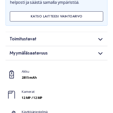
helposti ja säästä samalla ympäristöä.
KATSO LAITTEESI VAIHTOARVO
Toimitustavat
Myymäläsaatavuus
Ominaisuudet
Akku
2815 mAh
Kamerat
12 MP / 12 MP
Käyttöjärjestelmä