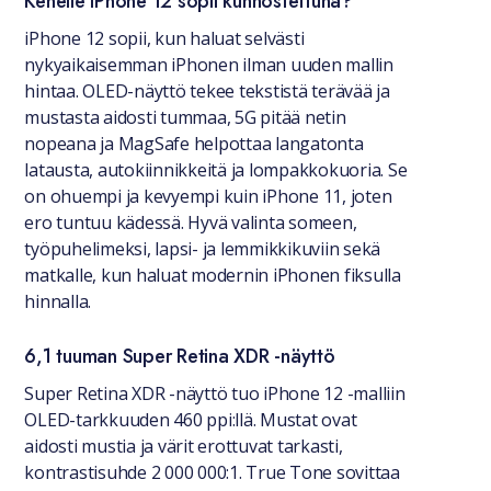
Kenelle iPhone 12 sopii kunnostettuna?
iPhone 12 sopii, kun haluat selvästi
nykyaikaisemman iPhonen ilman uuden mallin
hintaa. OLED-näyttö tekee tekstistä terävää ja
mustasta aidosti tummaa, 5G pitää netin
nopeana ja MagSafe helpottaa langatonta
latausta, autokiinnikkeitä ja lompakkokuoria. Se
on ohuempi ja kevyempi kuin iPhone 11, joten
ero tuntuu kädessä. Hyvä valinta someen,
työpuhelimeksi, lapsi- ja lemmikkikuviin sekä
matkalle, kun haluat modernin iPhonen fiksulla
hinnalla.
6,1 tuuman Super Retina XDR -näyttö
Super Retina XDR -näyttö tuo iPhone 12 -malliin
OLED-tarkkuuden 460 ppi:llä. Mustat ovat
aidosti mustia ja värit erottuvat tarkasti,
kontrastisuhde 2 000 000:1. True Tone sovittaa