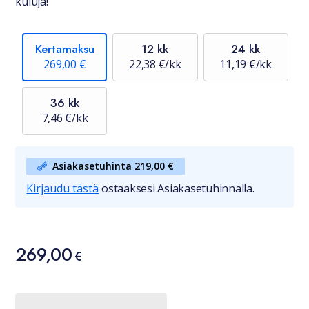
kuluja!
Kertamaksu
12 kk
24 kk
269,00 €
22,38 €/kk
11,19 €/kk
36 kk
7,46 €/kk
Asiakasetuhinta 219,00 €
Kirjaudu tästä
ostaaksesi Asiakasetuhinnalla.
Hinta
269,00
269,00 €
€