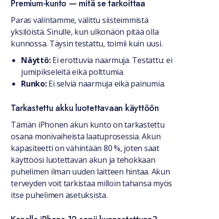
Premium-kunto — mitä se tarkoittaa
Paras valintamme, valittu siisteimmistä
yksilöistä. Sinulle, kun ulkonäön pitää olla
kunnossa. Täysin testattu, toimii kuin uusi.
Näyttö:
Ei erottuvia naarmuja. Testattu: ei
jumipikseleitä eikä polttumia.
Runko:
Ei selviä naarmuja eikä painumia.
Tarkastettu akku luotettavaan käyttöön
Tämän iPhonen akun kunto on tarkastettu
osana monivaiheista laatuprosessia. Akun
kapasiteetti on vähintään 80 %, joten saat
käyttöösi luotettavan akun ja tehokkaan
puhelimen ilman uuden laitteen hintaa. Akun
terveyden voit tarkistaa milloin tahansa myös
itse puhelimen asetuksista.