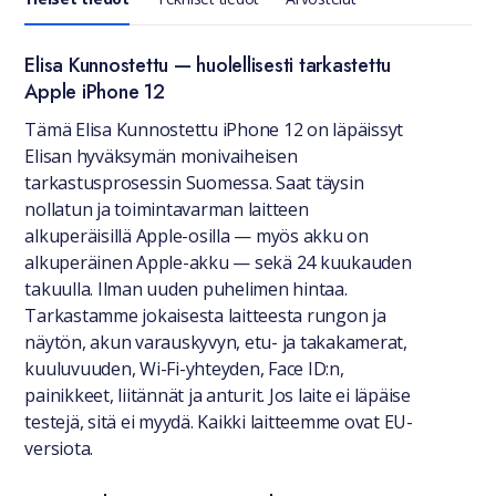
Yleiset tiedot
Elisa Kunnostettu — huolellisesti tarkastettu
Apple iPhone 12
Tämä Elisa Kunnostettu iPhone 12 on läpäissyt
Elisan hyväksymän monivaiheisen
tarkastusprosessin Suomessa. Saat täysin
nollatun ja toimintavarman laitteen
alkuperäisillä Apple-osilla — myös akku on
alkuperäinen Apple-akku — sekä 24 kuukauden
takuulla. Ilman uuden puhelimen hintaa.
Tarkastamme jokaisesta laitteesta rungon ja
näytön, akun varauskyvyn, etu- ja takakamerat,
kuuluvuuden, Wi-Fi-yhteyden, Face ID:n,
painikkeet, liitännät ja anturit. Jos laite ei läpäise
testejä, sitä ei myydä. Kaikki laitteemme ovat EU-
versiota.