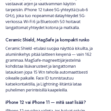
vastaavat arjen ja vaativamman käytön
tarpeisiin. iPhone 12 tukee 5G-yhteyttä (sub-6
GHz), joka tuo nopeammat datayhteydet 5G-
verkossa. Wi-Fi 6 ja Bluetooth 5.0 hoitavat
langattomat yhteydet kotona ja matkalla.
Ceramic Shield, MagSafe ja kompakti runko
Ceramic Shield -etulasi suojaa näyttöä iskuilta, ja
alumiinikehys pitää laitteen kevyenä — vain 162
grammaa. MagSafe-magneettijärjestelmä
kohdistaa lisävarusteet ja langattoman
latauksen jopa 15 W:n teholla automaattisesti
oikealle paikalle. Face ID tunnistautuu
katsekontaktilla, ja Lightning-liitäntä lataa
puhelimen perinteisillä kaapeleilla.
iPhone 12 vai iPhone 11 — mitä saat lisää?
iPhone 12 on oikea valinta, jos haluat selvän