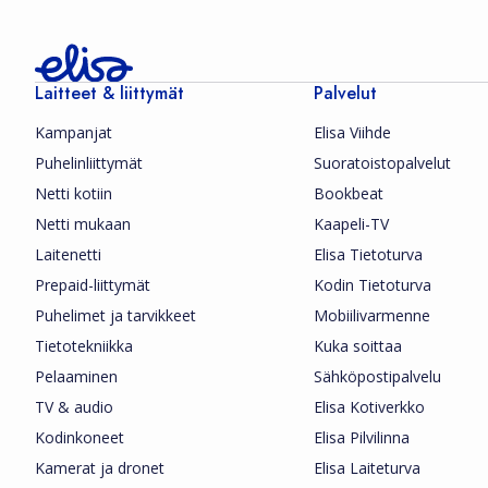
Laitteet & liittymät
Palvelut
Kampanjat
Elisa Viihde
Puhelinliittymät
Suoratoistopalvelut
Netti kotiin
Bookbeat
Netti mukaan
Kaapeli-TV
Laitenetti
Elisa Tietoturva
Prepaid-liittymät
Kodin Tietoturva
Puhelimet ja tarvikkeet
Mobiilivarmenne
Tietotekniikka
Kuka soittaa
Pelaaminen
Sähköpostipalvelu
TV & audio
Elisa Kotiverkko
Kodinkoneet
Elisa Pilvilinna
Kamerat ja dronet
Elisa Laiteturva