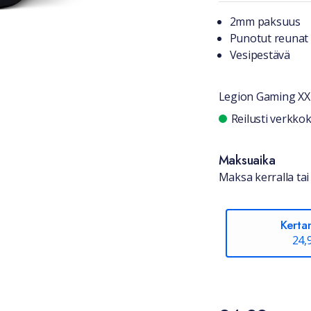
Tuotteest
2mm paksuus
Punotut reunat 
Vesipestävä
Legion Gaming XXL
Saatavuu
Reilusti verkk
Maksuaika
Maksa kerralla tai 
Kerta
24,
Hinta