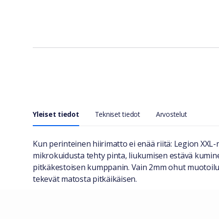
Yleiset tiedot
Tekniset tiedot
Arvostelut
Yleiset tiedot
Kun perinteinen hiirimatto ei enää riitä: Legion XXL-m
mikrokuidusta tehty pinta, liukumisen estävä kumine
pitkäkestoisen kumppanin. Vain 2mm ohut muotoilu 
tekevät matosta pitkäikäisen.