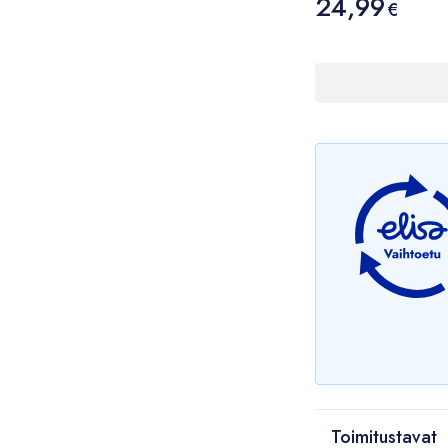
24,99
24,99 €
€
Toimitustavat