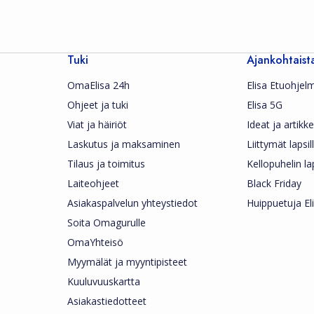
Tuki
Ajankohtaist
OmaElisa 24h
Elisa Etuohjel
Ohjeet ja tuki
Elisa 5G
Viat ja häiriöt
Ideat ja artikkel
Laskutus ja maksaminen
Liittymät lapsil
Tilaus ja toimitus
Kellopuhelin la
Laiteohjeet
Black Friday
Asiakaspalvelun yhteystiedot
Huippuetuja Eli
Soita Omagurulle
OmaYhteisö
Myymälät ja myyntipisteet
Kuuluvuuskartta
Asiakastiedotteet