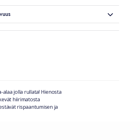
vuus
-alaa jolla rullata! Hienosta
kevät hiirimatosta
estävät rispaantumisen ja