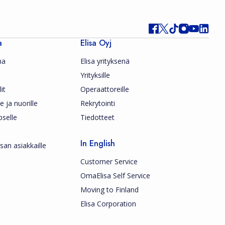
a
Elisa Oyj
ma
Elisa yrityksenä
Yrityksille
it
Operaattoreille
le ja nuorille
Rekrytointi
pselle
Tiedotteet
In English
san asiakkaille
Customer Service
OmaElisa Self Service
Moving to Finland
Elisa Corporation