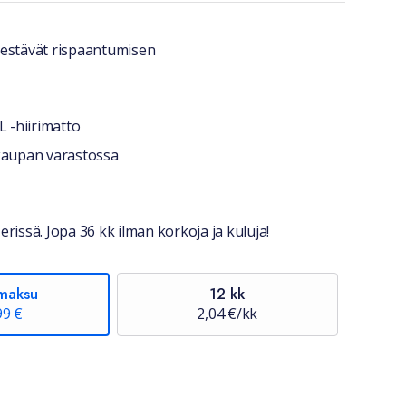
a lyhyesti
estävät rispaantumisen
 -hiirimatto
stiedot
okaupan varastossa
erissä. Jopa 36 kk ilman korkoja ja kuluja!
maksu
12 kk
99 €
2,04 €/kk