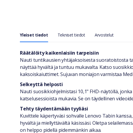
Yleiset tiedot
Tekniset tiedot
Arvostelut
Yleiset tiedot
Räätälöity kaikenlaisiin tarpeisiin
Nauti tuntikausien yhtäjaksoisesta suoratoistosta t
näyttää hyvältä ja tuntuu mukavalta. Katso suosikkio
kaksoiskaiuttimet. Sujuvan moniajon varmistaa Medi
Selkeyttä helposti
Nauti suosikkiohjelmistasi 10,1" FHD-näytöllä, jonka
katselusessioista mukavia. Se on täydellinen videoid
Tehty täydentämään tyyliäsi
Kuvittele käpertyväsi sohvalle Lenovo Tabin kanssa
hyvältä ja miellyttävältä käsissäsi. Oletpa selailema
on helppo pidellä pidemmänkin aikaa.