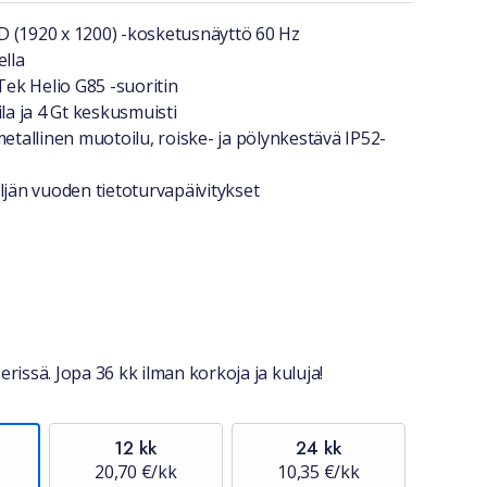
a lyhyesti
 (1920 x 1200) -kosketusnäyttö 60 Hz
ella
k Helio G85 -suoritin
ila ja 4 Gt keskusmuisti
metallinen muotoilu, roiske- ja pölynkestävä IP52-
ljän vuoden tietoturvapäivitykset
stiedot
erissä. Jopa 36 kk ilman korkoja ja kuluja!
12 kk
24 kk
20,70 €/kk
10,35 €/kk