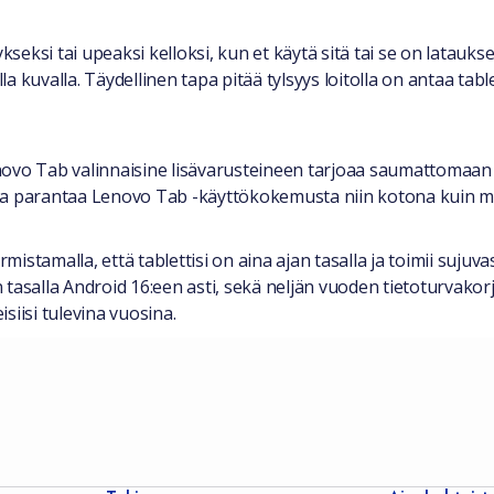
kseksi tai upeaksi kelloksi, kun et käytä sitä tai se on lataukse
a kuvalla. Täydellinen tapa pitää tylsyys loitolla on antaa table
novo Tab valinnaisine lisävarusteineen tarjoaa saumattomaan 
ja parantaa Lenovo Tab -käyttökokemusta niin kotona kuin ma
tamalla, että tablettisi on aina ajan tasalla ja toimii sujuvas
n tasalla Android 16:een asti, sekä neljän vuoden tietoturvakorj
siisi tulevina vuosina.