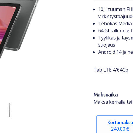
Tuotteest
10,1 tuuman FHD
virkistystaajuud
Tehokas MediaTe
64 Gt tallennust
Tyylikäs ja täys
suojaus
Android 14 ja ne
Tab LTE 4/64Gb
Saatavuu
Maksuaika
Maksa kerralla tai 
Kertamaksu
249,00 €