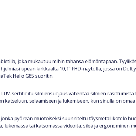
abletilla, joka mukautuu mihin tahansa elämäntapaan. Tyylikä
hjelmiasi upean kirkkaalta 10,1" FHD-näytöltä, jossa on Dolby 
aTek Helio G85 suoritin.
 TUV-sertifioitu silmiensuojaus vähentää silmien rasittumista 
en katseluun, selaamiseen ja lukemiseen, kun sinulla on omaa 
, jonka pyöreän muotoiseksi suunniteltu täysmetallikotelo h
ssa, lukemassa tai katsomassa videoita, sileä ja ergonominen muo