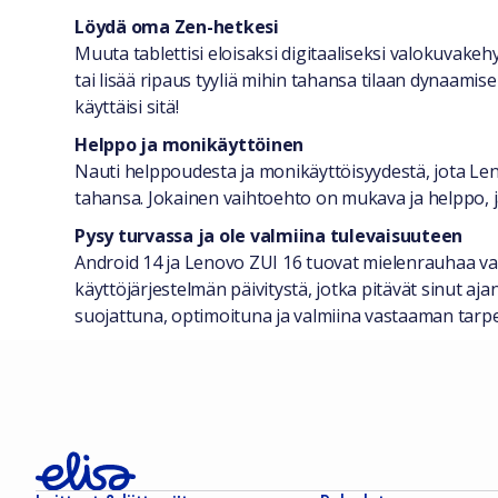
Löydä oma Zen-hetkesi
Muuta tablettisi eloisaksi digitaaliseksi valokuvakehy
tai lisää ripaus tyyliä mihin tahansa tilaan dynaamisell
käyttäisi sitä!
Helppo ja monikäyttöinen
Nauti helppoudesta ja monikäyttöisyydestä, jota Le
tahansa. Jokainen vaihtoehto on mukava ja helppo, 
Pysy turvassa ja ole valmiina tulevaisuuteen
Android 14 ja Lenovo ZUI 16 tuovat mielenrauhaa varmis
käyttöjärjestelmän päivitystä, jotka pitävät sinut aja
suojattuna, optimoituna ja valmiina vastaaman tarpei