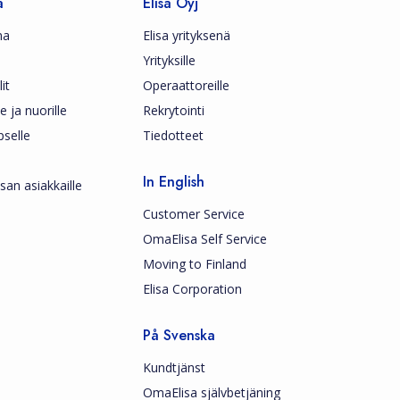
a
Elisa Oyj
ma
Elisa yrityksenä
Yrityksille
it
Operaattoreille
le ja nuorille
Rekrytointi
pselle
Tiedotteet
In English
san asiakkaille
Customer Service
OmaElisa Self Service
Moving to Finland
Elisa Corporation
På Svenska
Kundtjänst
OmaElisa självbetjäning