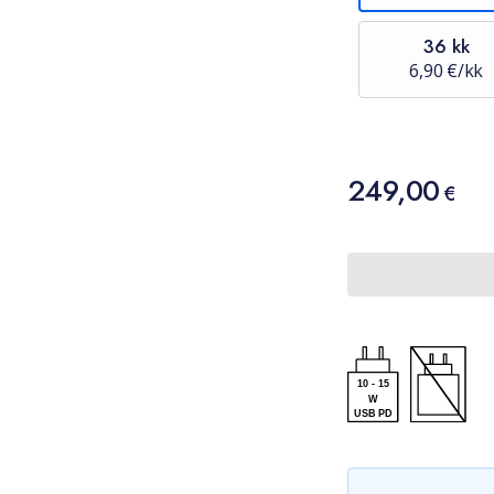
36 kk
6,90 €/kk
Hinta
249,00
249,00 €
€
10
-
15
W
USB PD