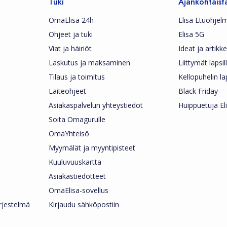
Tuki
Ajankohtaist
OmaElisa 24h
Elisa Etuohjel
Ohjeet ja tuki
Elisa 5G
Viat ja häiriöt
Ideat ja artikkel
Laskutus ja maksaminen
Liittymät lapsil
Tilaus ja toimitus
Kellopuhelin la
Laiteohjeet
Black Friday
Asiakaspalvelun yhteystiedot
Huippuetuja Eli
Soita Omagurulle
OmaYhteisö
Myymälät ja myyntipisteet
Kuuluvuuskartta
Asiakastiedotteet
OmaElisa-sovellus
ärjestelmä
Kirjaudu sähköpostiin