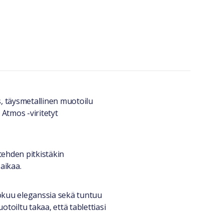
s, täysmetallinen muotoilu
Atmos -viritetyt
tehden pitkistäkin
aikaa.
uokuu eleganssia sekä tuntuu
toiltu takaa, että tablettiasi