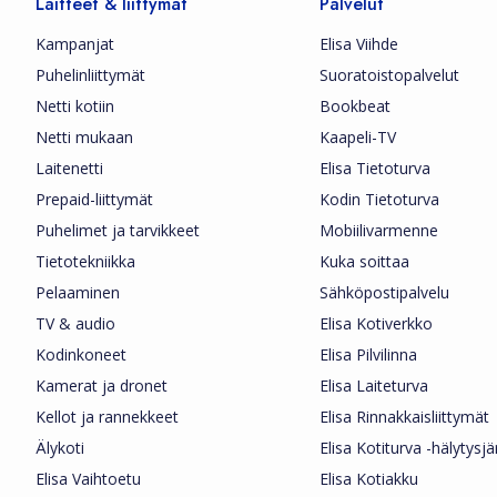
Laitteet & liittymät
Palvelut
Kampanjat
Elisa Viihde
Puhelinliittymät
Suoratoistopalvelut
Netti kotiin
Bookbeat
Netti mukaan
Kaapeli-TV
Laitenetti
Elisa Tietoturva
Prepaid-liittymät
Kodin Tietoturva
Puhelimet ja tarvikkeet
Mobiilivarmenne
Tietotekniikka
Kuka soittaa
Pelaaminen
Sähköpostipalvelu
TV & audio
Elisa Kotiverkko
Kodinkoneet
Elisa Pilvilinna
Kamerat ja dronet
Elisa Laiteturva
Kellot ja rannekkeet
Elisa Rinnakkaisliittymät
Älykoti
Elisa Kotiturva -hälytysj
Elisa Vaihtoetu
Elisa Kotiakku