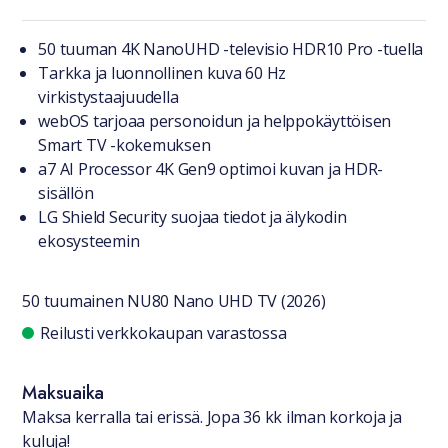
Tuotteesta lyhyesti
50 tuuman 4K NanoUHD -televisio HDR10 Pro -tuella
Tarkka ja luonnollinen kuva 60 Hz
virkistystaajuudella
webOS tarjoaa personoidun ja helppokäyttöisen
Smart TV -kokemuksen
a7 AI Processor 4K Gen9 optimoi kuvan ja HDR-
sisällön
LG Shield Security suojaa tiedot ja älykodin
ekosysteemin
50 tuumainen NU80 Nano UHD TV (2026)
Saatavuustiedot
Reilusti verkkokaupan varastossa
Maksuaika
Maksa kerralla tai erissä. Jopa 36 kk ilman korkoja ja
kuluja!