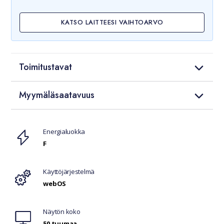
KATSO LAITTEESI VAIHTOARVO
Toimitustavat
Myymäläsaatavuus
Ominaisuudet
Energialuokka
F
Käyttöjärjestelmä
webOS
Näytön koko
50 tuumaa