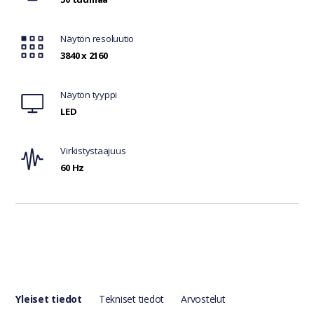
Näytön resoluutio
3840 x 2160
Näytön tyyppi
LED
Virkistystaajuus
60 Hz
Yleiset tiedot
Tekniset tiedot
Arvostelut