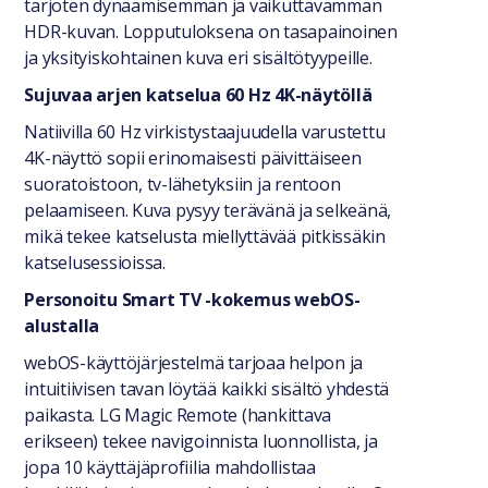
tarjoten dynaamisemman ja vaikuttavamman
HDR-kuvan. Lopputuloksena on tasapainoinen
ja yksityiskohtainen kuva eri sisältötyypeille.
Sujuvaa arjen katselua 60 Hz 4K-näytöllä
Natiivilla 60 Hz virkistystaajuudella varustettu
4K-näyttö sopii erinomaisesti päivittäiseen
suoratoistoon, tv-lähetyksiin ja rentoon
pelaamiseen. Kuva pysyy terävänä ja selkeänä,
mikä tekee katselusta miellyttävää pitkissäkin
katselusessioissa.
Personoitu Smart TV -kokemus webOS-
alustalla
webOS-käyttöjärjestelmä tarjoaa helpon ja
intuitiivisen tavan löytää kaikki sisältö yhdestä
paikasta. LG Magic Remote (hankittava
erikseen) tekee navigoinnista luonnollista, ja
jopa 10 käyttäjäprofiilia mahdollistaa