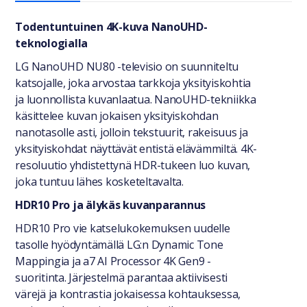
Yleiset tiedot
Todentuntuinen 4K-kuva NanoUHD-
teknologialla
LG NanoUHD NU80 -televisio on suunniteltu
katsojalle, joka arvostaa tarkkoja yksityiskohtia
ja luonnollista kuvanlaatua. NanoUHD-tekniikka
käsittelee kuvan jokaisen yksityiskohdan
nanotasolle asti, jolloin tekstuurit, rakeisuus ja
yksityiskohdat näyttävät entistä elävämmiltä. 4K-
resoluutio yhdistettynä HDR-tukeen luo kuvan,
joka tuntuu lähes kosketeltavalta.
HDR10 Pro ja älykäs kuvanparannus
HDR10 Pro vie katselukokemuksen uudelle
tasolle hyödyntämällä LG:n Dynamic Tone
Mappingia ja a7 AI Processor 4K Gen9 -
suoritinta. Järjestelmä parantaa aktiivisesti
värejä ja kontrastia jokaisessa kohtauksessa,