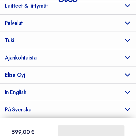
Laitteet & liittymät
Palvelut
Tuki
Ajankohtaista
Elisa Oyj
In English
På Svenska
599,00 €
599,00
€
Sopimusehdot
Tietosuoja
Saavutettavuus
Evästeasetukset