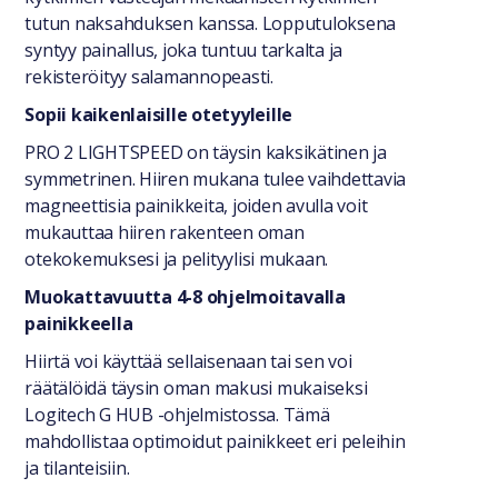
tutun naksahduksen kanssa. Lopputuloksena
syntyy painallus, joka tuntuu tarkalta ja
rekisteröityy salamannopeasti.
Sopii kaikenlaisille otetyyleille
PRO 2 LIGHTSPEED on täysin kaksikätinen ja
symmetrinen. Hiiren mukana tulee vaihdettavia
magneettisia painikkeita, joiden avulla voit
mukauttaa hiiren rakenteen oman
otekokemuksesi ja pelityylisi mukaan.
Muokattavuutta 4-8 ohjelmoitavalla
painikkeella
Hiirtä voi käyttää sellaisenaan tai sen voi
räätälöidä täysin oman makusi mukaiseksi
Logitech G HUB -ohjelmistossa. Tämä
mahdollistaa optimoidut painikkeet eri peleihin
ja tilanteisiin.