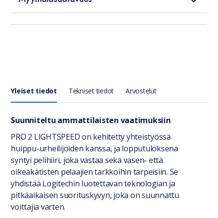
Yleiset tiedot
Tekniset tiedot
Arvostelut
Yleiset tiedot
Suunniteltu ammattilaisten vaatimuksiin
PRO 2 LIGHTSPEED on kehitetty yhteistyössä
huippu-urheilijoiden kanssa, ja lopputuloksena
syntyi pelihiiri, joka vastaa sekä vasen- että
oikeakätisten pelaajien tarkkoihin tarpeisiin. Se
yhdistää Logitechin luotettavan teknologian ja
pitkäaikaisen suorituskyvyn, joka on suunnattu
voittajia varten.