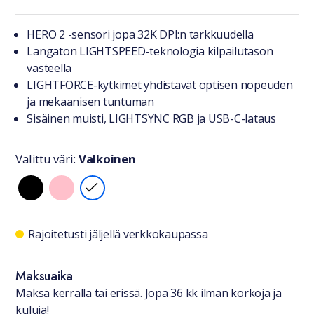
Tuotteesta lyhyesti
HERO 2 -sensori jopa 32K DPI:n tarkkuudella
Langaton LIGHTSPEED-teknologia kilpailutason
vasteella
LIGHTFORCE-kytkimet yhdistävät optisen nopeuden
ja mekaanisen tuntuman
Sisäinen muisti, LIGHTSYNC RGB ja USB-C-lataus
Valittu väri:
Valkoinen
Valitse väri
Saatavuustiedot
Rajoitetusti jäljellä verkkokaupassa
Maksuaika
Maksa kerralla tai erissä. Jopa 36 kk ilman korkoja ja
kuluja!