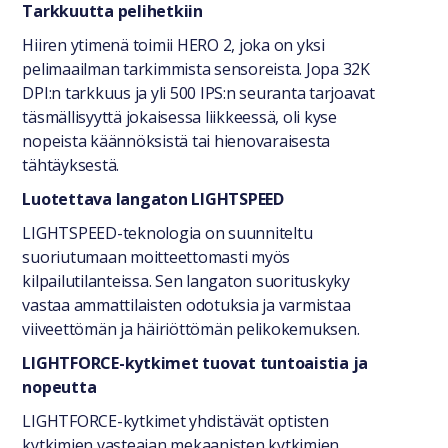
Tarkkuutta pelihetkiin
Hiiren ytimenä toimii HERO 2, joka on yksi
pelimaailman tarkimmista sensoreista. Jopa 32K
DPI:n tarkkuus ja yli 500 IPS:n seuranta tarjoavat
täsmällisyyttä jokaisessa liikkeessä, oli kyse
nopeista käännöksistä tai hienovaraisesta
tähtäyksestä.
Luotettava langaton LIGHTSPEED
LIGHTSPEED-teknologia on suunniteltu
suoriutumaan moitteettomasti myös
kilpailutilanteissa. Sen langaton suorituskyky
vastaa ammattilaisten odotuksia ja varmistaa
viiveettömän ja häiriöttömän pelikokemuksen.
LIGHTFORCE-kytkimet tuovat tuntoaistia ja
nopeutta
LIGHTFORCE-kytkimet yhdistävät optisten
kytkimien vasteajan mekaanisten kytkimien