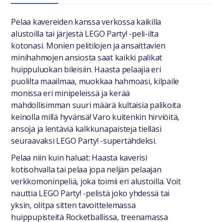
Yleiset tiedot
Pelaa kavereiden kanssa verkossa kaikilla
alustoilla tai järjestä LEGO Party! -peli-ilta
kotonasi. Monien pelitilojen ja ansaittavien
minihahmojen ansiosta saat kaikki palikat
huippuluokan bileisiin. Haasta pelaajia eri
puolilta maailmaa, muokkaa hahmoasi, kilpaile
monissa eri minipeleissä ja kerää
mahdollisimman suuri määrä kultaisia palikoita
keinolla millä hyvänsä! Varo kuitenkin hirviöitä,
ansoja ja lentäviä kalkkunapaisteja tielläsi
seuraavaksi LEGO Party! -supertähdeksi.
Pelaa niin kuin haluat: Haasta kaverisi
kotisohvalla tai pelaa jopa neljän pelaajan
verkkomoninpeliä, joka toimii eri alustoilla. Voit
nauttia LEGO Party! -pelistä joko yhdessä tai
yksin, olitpa sitten tavoittelemassa
huippupisteitä Rocketballissa, treenamassa