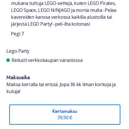
mukana tuttuja LEGO-settejä, kuten LEGO Pirates,
LEGO Space, LEGO NINJAGO ja monia muita -Pelaa
kavereiden kanssa verkossa kaikilla alustoilla tai
järjestä LEGO Party! -peli-ilta kotonasi
Pegi 7
Lego Party
Saatavuustiedot
Reilusti verkkokaupan varastossa
Maksuaika
Maksa kerralla tai erissä. Jopa 36 kk ilman korkoja ja
kuluja!
Kertamaksu
39,90 €