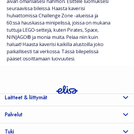
aivan omanlaisesi hahmon. Esittele luomuksesi
seuraavissa bileissä. Haasta kaverisi
hulvattomissa Challenge Zone -alueissa ja
60:ssä hauskassa minipelissä, joissa on mukana
tuttuja LEGO-settejä, kuten Pirates, Space,
NINJAGO® ja monia muita. Pelaa niin kuin
haluat! Haasta kaverisi kaikilla alustoilla joko
paikallisesti tai verkossa. Tässä bilepelissä
pääset osoittamaan luovuutesi.
Laitteet & liittymät
Palvelut
Tuki