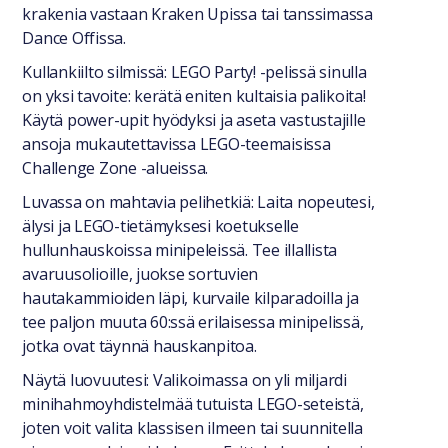
krakenia vastaan Kraken Upissa tai tanssimassa
Dance Offissa.
Kullankiilto silmissä: LEGO Party! -pelissä sinulla
on yksi tavoite: kerätä eniten kultaisia palikoita!
Käytä power-upit hyödyksi ja aseta vastustajille
ansoja mukautettavissa LEGO-teemaisissa
Challenge Zone -alueissa.
Luvassa on mahtavia pelihetkiä: Laita nopeutesi,
älysi ja LEGO-tietämyksesi koetukselle
hullunhauskoissa minipeleissä. Tee illallista
avaruusolioille, juokse sortuvien
hautakammioiden läpi, kurvaile kilparadoilla ja
tee paljon muuta 60:ssä erilaisessa minipelissä,
jotka ovat täynnä hauskanpitoa.
Näytä luovuutesi: Valikoimassa on yli miljardi
minihahmoyhdistelmää tutuista LEGO-seteistä,
joten voit valita klassisen ilmeen tai suunnitella