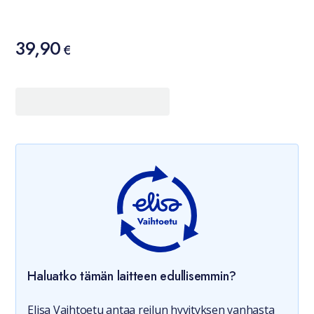
Hinta
39,90
39,90 €
€
Haluatko tämän laitteen edullisemmin?
Elisa Vaihtoetu antaa reilun hyvityksen vanhasta