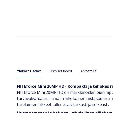
Yleiset tiedot
Tekniset tiedot
Arvostelut
Yleiset tiedot
NITEforce Mini 20MP HD - Kompakti ja tehokas 
NITEforce Mini 20MP HD on markkinoiden pienimpiä 
turvavalvontaan. Tämä minikokoinen riistakamera ma
tai eläinten liikkeet tallentuvat tarkasti ja selkeästi.