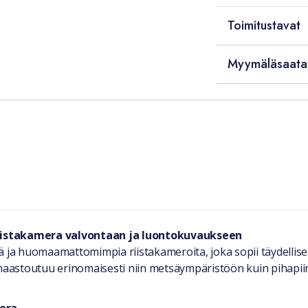
Toimitustavat
Myymäläsaata
riistakamera valvontaan ja luontokuvaukseen
ja huomaamattomimpia riistakameroita, joka sopii täydellise
astoutuu erinomaisesti niin metsäympäristöön kuin pihapiirii