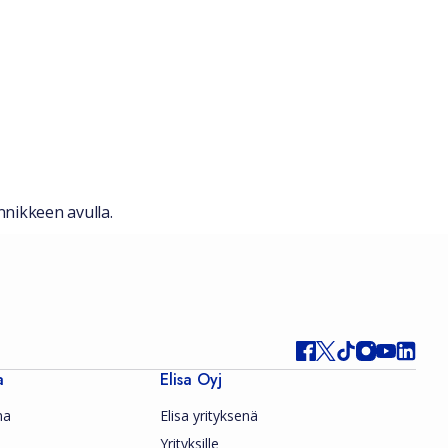
nnikkeen avulla.
a
Elisa Oyj
ma
Elisa yrityksenä
Yrityksille