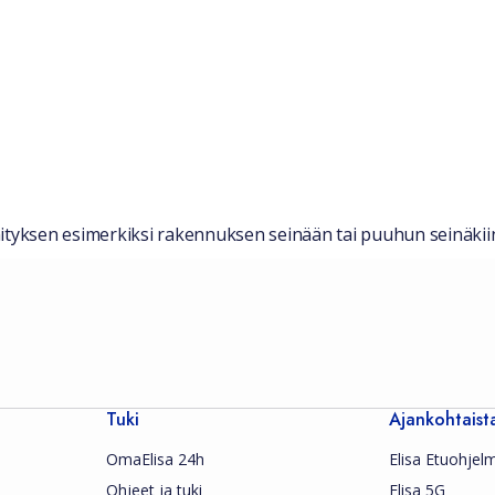
nityksen esimerkiksi rakennuksen seinään tai puuhun seinäkii
Tuki
Ajankohtaist
OmaElisa 24h
Elisa Etuohjel
Ohjeet ja tuki
Elisa 5G