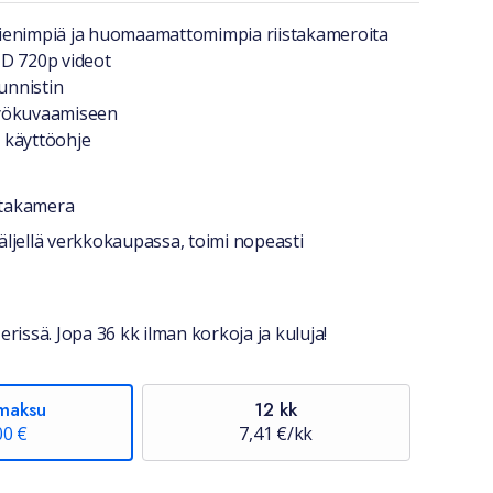
a lyhyesti
ienimpiä ja huomaamattomimpia riistakameroita
D 720p videot
tunnistin
yökuvaamiseen
 käyttöohje
stakamera
stiedot
ljellä verkkokaupassa, toimi nopeasti
erissä. Jopa 36 kk ilman korkoja ja kuluja!
maksu
12 kk
00 €
7,41 €/kk