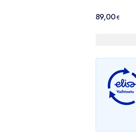
Hinta
89,00
89,00 €
€