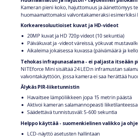
Huomaamaton ja hajuton - täydellinen piilokam
Kameran pieni koko, hajuttomuus ja äänettömyys teke
huomaamattomaksi valvontakameraksi esimerkiksi ke
Korkearesoluutioiset kuvat ja HD-videot
20MP kuvat ja HD 720p videot (10 sekuntia)
Päiväkuvat ja -videot väreissä, yökuvat mustavalk
Aikaleima jokaisessa kuvassa (päivämäärä ja kell
Tehokas infrapunasalama - ei paljasta itseään 
NITEforce Mini sisältää 24 LED:n inframustan salam
valvontakäyttöön, jossa kamera ei saa herättää huo
Älykäs PIR-liiketunnistin
Havaitsee lämpöliikkeen jopa 15 metrin päästä
Aktivoi kameran salamannopeasti liiketilanteessa
Säädettävä tunnistusväli: 5-600 sekuntia
Helppo käyttää - suomenkielinen valikko ja ohj
LCD-näyttö asetusten hallintaan