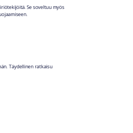
riötekijöitä. Se soveltuu myös
uojaamiseen.
än. Täydellinen ratkaisu