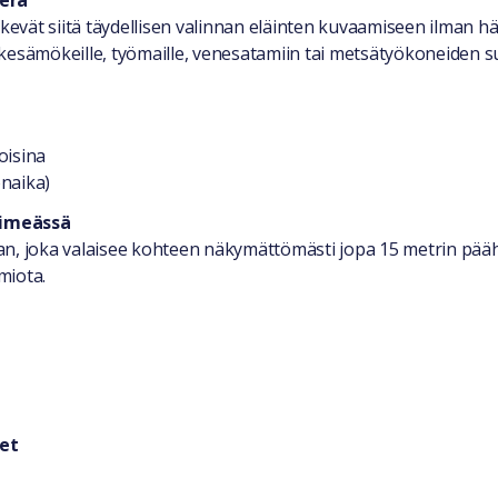
era
vät siitä täydellisen valinnan eläinten kuvaamiseen ilman häi
sämökeille, työmaille, venesatamiin tai metsätyökoneiden s
oisina
onaika)
pimeässä
an, joka valaisee kohteen näkymättömästi jopa 15 metrin pääh
miota.
eet