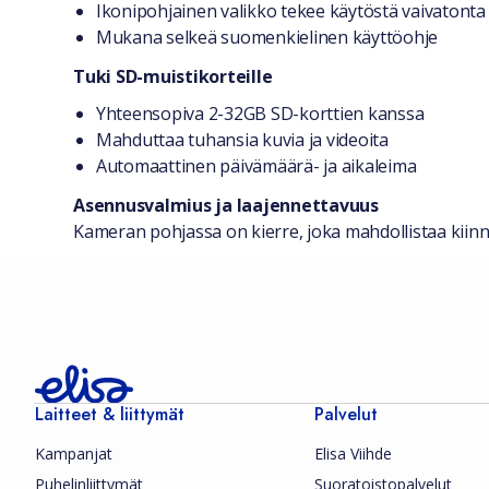
Ikonipohjainen valikko tekee käytöstä vaivatonta
Mukana selkeä suomenkielinen käyttöohje
Tuki SD-muistikorteille
Yhteensopiva 2-32GB SD-korttien kanssa
Mahduttaa tuhansia kuvia ja videoita
Automaattinen päivämäärä- ja aikaleima
Asennusvalmius ja laajennettavuus
Kameran pohjassa on kierre, joka mahdollistaa kiin
Laitteet & liittymät
Palvelut
Kampanjat
Elisa Viihde
Puhelinliittymät
Suoratoistopalvelut