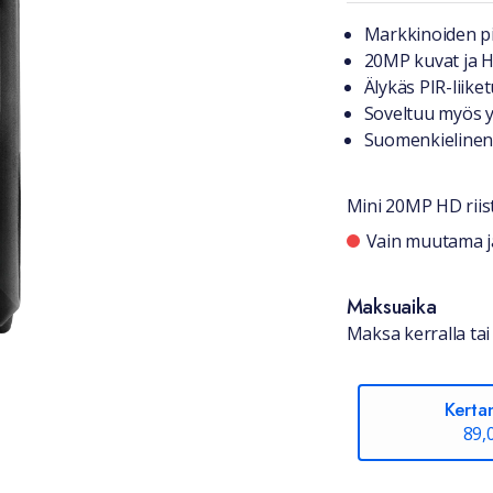
Tuotteest
Markkinoiden p
20MP kuvat ja H
Älykäs PIR-liike
Soveltuu myös 
Suomenkielinen
Mini 20MP HD rii
Saatavuu
Vain muutama jä
Maksuaika
Maksa kerralla tai 
Kerta
89,