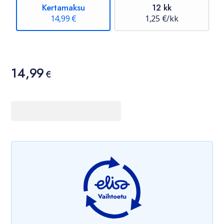
Kertamaksu
12 kk
14,99 €
1,25 €/kk
Hinta
14,99
14,99 €
€