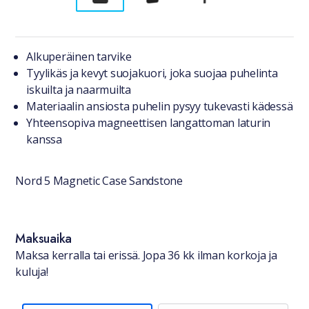
Tuotteesta lyhyesti
Alkuperäinen tarvike
Tyylikäs ja kevyt suojakuori, joka suojaa puhelinta
iskuilta ja naarmuilta
Materiaalin ansiosta puhelin pysyy tukevasti kädessä
Yhteensopiva magneettisen langattoman laturin
kanssa
Nord 5 Magnetic Case Sandstone
Saatavuustiedot
Maksuaika
Maksa kerralla tai erissä. Jopa 36 kk ilman korkoja ja
kuluja!