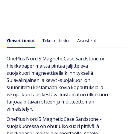
Yleiset tiedot
Tekniset tiedot
Arvostelut
Yleiset tiedot
OnePlus Nord 5 Magnetic Case Sandstone on
hiekkapaperimaista pintaa jäljittelevä
suojakuori magneettisella kiinnityksellä.
Sulavalinjainen ja kevyt -suojakuori on
suunniteltu kestämään kovia kopautuksia ja
iskuja, kun taas kestävä luistamaton ulkokuori
tarjoaa pitävän otteen ja moitteettoman
viimeistelyn.
OnePlus Nord 5 Magnetic Case Sandstone -
suojakuoressa on ohut ulkokuori pitävällä
hiekkapaperimaisella pinnoitteella. Kotelo