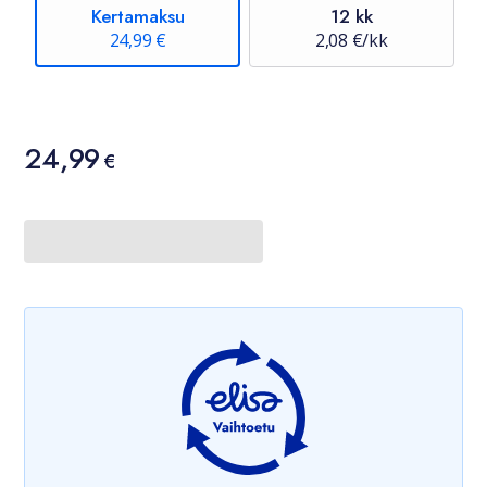
Kertamaksu
12 kk
24,99 €
2,08 €/kk
Hinta
24,99
24,99 €
€