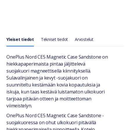
Yleiset tiedot
Tekniset tiedot
Arvostelut
Yleiset tiedot
OnePlus Nord CE5 Magnetic Case Sandstone on
hiekkapaperimaista pintaa jäljittelevä
suojakuori magneettisella kiinnityksellä.
Sulavalinjainen ja kevyt -suojakuori on
suunniteltu kestämään kovia kopautuksia ja
iskuja, kun taas kestävä luistamaton ulkokuori
tarjoaa pitävän otteen ja moitteettoman
viimeistelyn.
OnePlus Nord CE5 Magnetic Case Sandstone -
suojakuoressa on ohut ulkokuori pitävällä
hiekkapaperimaisella pinnoitteella. Kotelo