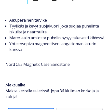
Tuotteesta lyhyesti
Alkuperäinen tarvike
Tyylikäs ja kevyt suojakuori, joka suojaa puhelinta
iskuilta ja naarmuilta
Materiaalin ansiosta puhelin pysyy tukevasti kädessä
Yhteensopiva magneettisen langattoman laturin
kanssa
Nord CE5 Magnetic Case Sandstone
Saatavuustiedot
Maksuaika
Maksa kerralla tai erissä. Jopa 36 kk ilman korkoja ja
kuluja!