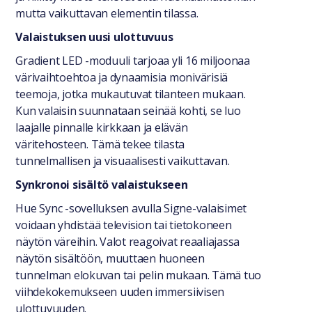
mutta vaikuttavan elementin tilassa.
Valaistuksen uusi ulottuvuus
Gradient LED -moduuli tarjoaa yli 16 miljoonaa
värivaihtoehtoa ja dynaamisia monivärisiä
teemoja, jotka mukautuvat tilanteen mukaan.
Kun valaisin suunnataan seinää kohti, se luo
laajalle pinnalle kirkkaan ja elävän
väritehosteen. Tämä tekee tilasta
tunnelmallisen ja visuaalisesti vaikuttavan.
Synkronoi sisältö valaistukseen
Hue Sync -sovelluksen avulla Signe-valaisimet
voidaan yhdistää television tai tietokoneen
näytön väreihin. Valot reagoivat reaaliajassa
näytön sisältöön, muuttaen huoneen
tunnelman elokuvan tai pelin mukaan. Tämä tuo
viihdekokemukseen uuden immersiivisen
ulottuvuuden.