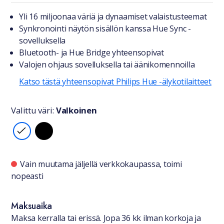
Tuotteesta lyhyesti
Yli 16 miljoonaa väriä ja dynaamiset valaistusteemat
Synkronointi näytön sisällön kanssa Hue Sync -
sovelluksella
Bluetooth- ja Hue Bridge yhteensopivat
Valojen ohjaus sovelluksella tai äänikomennoilla
Katso tästä yhteensopivat Philips Hue -älykotilaitteet
Valittu väri:
Valkoinen
Valitse väri
Saatavuustiedot
Vain muutama jäljellä verkkokaupassa, toimi
nopeasti
Maksuaika
Maksa kerralla tai erissä. Jopa 36 kk ilman korkoja ja