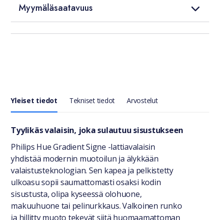
Myymäläsaatavuus
Yleiset tiedot
Tekniset tiedot
Arvostelut
Yleiset tiedot
Tyylikäs valaisin, joka sulautuu sisustukseen
Philips Hue Gradient Signe -lattiavalaisin
yhdistää modernin muotoilun ja älykkään
valaistusteknologian. Sen kapea ja pelkistetty
ulkoasu sopii saumattomasti osaksi kodin
sisustusta, olipa kyseessä olohuone,
makuuhuone tai pelinurkkaus. Valkoinen runko
ja hillitty muoto tekevät siitä huomaamattoman