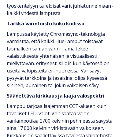
työskentelyyn tai eloisat värit juhlatunnelmaan -
kaikki yhdestä lampusta.
Tarkka värintoisto koko kodissa
Lampussa käytetty Chromasync -teknologia
varmistaa, että kaikki Hue-lamput toistavat
täsmälleen saman värin. Tämä tekee
valaistuksesta yhtenäisen ja visuaalisesti
miellyttävän, erityisesti silloin kun käytössä on
useita valopisteitä eri huoneissa. Värisävyt
pysyvät tarkkoina ja tasaisina, olipa kyseessä
sininen, punainen tai jokin valkoisen sävy.
Säädettävä kirkkaus ja laaja valospektri
Lamppu tarjoaa laajemman CCT-alueen kuin
tavalliset LED-valot. Voit säätää valon
värilämpötilaa 2700 kelvinin pehmeästä sävystä
aina 17 000 kelvinin virkistävään valkoiseen.
Kirkkaus on säädettävissä täydestä valotehosta