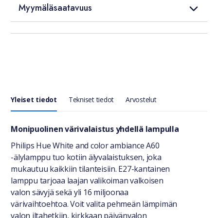
Myymäläsaatavuus
Yleiset tiedot
Tekniset tiedot
Arvostelut
Yleiset tiedot
Monipuolinen värivalaistus yhdellä lampulla
Philips Hue White and color ambiance A60
-älylamppu tuo kotiin älyvalaistuksen, joka
mukautuu kaikkiin tilanteisiin. E27-kantainen
lamppu tarjoaa laajan valikoiman valkoisen
valon sävyjä sekä yli 16 miljoonaa
värivaihtoehtoa. Voit valita pehmeän lämpimän
valon iltahetkiin, kirkkaan päivänvalon