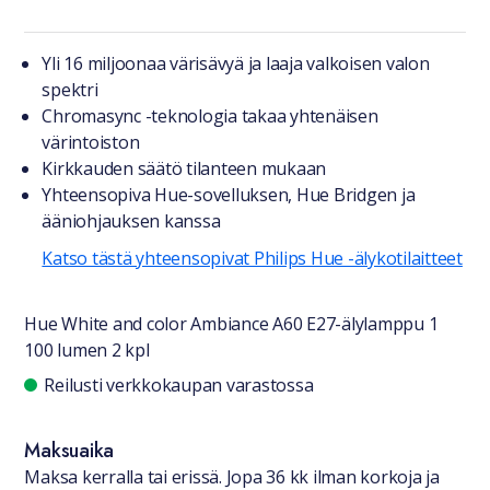
Tuotteesta lyhyesti
Yli 16 miljoonaa värisävyä ja laaja valkoisen valon
spektri
Chromasync -teknologia takaa yhtenäisen
värintoiston
Kirkkauden säätö tilanteen mukaan
Yhteensopiva Hue-sovelluksen, Hue Bridgen ja
ääniohjauksen kanssa
Katso tästä yhteensopivat Philips Hue -älykotilaitteet
Hue White and color Ambiance A60 E27-älylamppu 1
100 lumen 2 kpl
Saatavuustiedot
Reilusti verkkokaupan varastossa
Maksuaika
Maksa kerralla tai erissä. Jopa 36 kk ilman korkoja ja