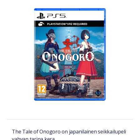
Tuotteesta lyhyesti
The Tale of Onogoro on japanilainen seikkailupeli
vahvan tarina kera.