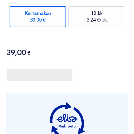
Kertamaksu
12 kk
39,00 €
3,24 €/kk
Hinta
39,00
39,00 €
€