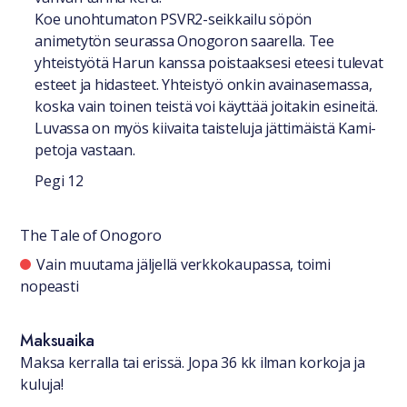
Koe unohtumaton PSVR2-seikkailu söpön
animetytön seurassa Onogoron saarella. Tee
yhteistyötä Harun kanssa poistaaksesi eteesi tulevat
esteet ja hidasteet. Yhteistyö onkin avainasemassa,
koska vain toinen teistä voi käyttää joitakin esineitä.
Luvassa on myös kiivaita taisteluja jättimäistä Kami-
petoja vastaan.
Pegi 12
The Tale of Onogoro
Saatavuustiedot
Vain muutama jäljellä verkkokaupassa, toimi
nopeasti
Maksuaika
Maksa kerralla tai erissä. Jopa 36 kk ilman korkoja ja
kuluja!