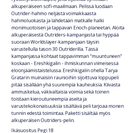
alkuperäiseen scifi-maailmaan. Pelissä luodaan
Outrider-hahmo neljästä voimakkaasta
hahmoluokasta ja lähdetään matkalle halki
monimuotoisen ja tappavan Enoch-planeetan. Aloita
alkuperäisestä Outriders-kampanjasta tai hyppää
suoraan Worldslayer-kampanjaan täysin
varustellulla tason 30 Outriderilla. Tässä
kampanjassa kohtaat tappavimman "muuntuneen"
koskaan - Ereshkigalin - ihmiskunnan viimeisessä
eloonjäämistaistelussa. Ereshkigalin ohella Tarya
Gratarin muinaisiin raunioihin sijoittuva loppupeli
pitää sisällään yhä suurempia kauheuksia. Kiivasta
ammuskelua, väkivaltaisia voimia sekä toinen
toistaan kieroutuneempia aseita ja
varustekokonaisuuksia sisältävä peli tarjoaa monen
tunnin edestä toimintaa. Paketti sisältää myös
alkuperäisen Outriders-pelin.
Ikäsuositus Pegi 18