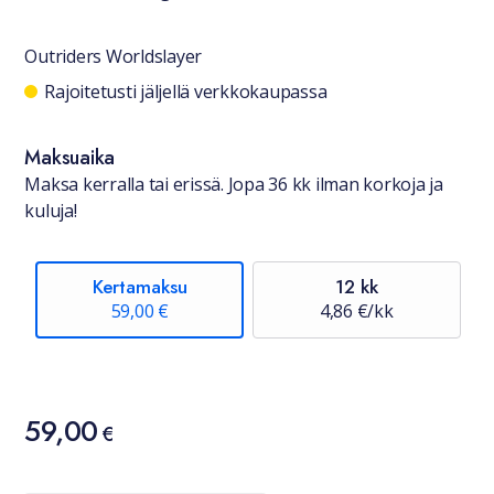
Outriders Worldslayer
Saatavuustiedot
Rajoitetusti jäljellä verkkokaupassa
Maksuaika
Maksa kerralla tai erissä. Jopa 36 kk ilman korkoja ja
kuluja!
Kertamaksu
12 kk
59,00 €
4,86 €/kk
Hinta
59,00
59,00 €
€