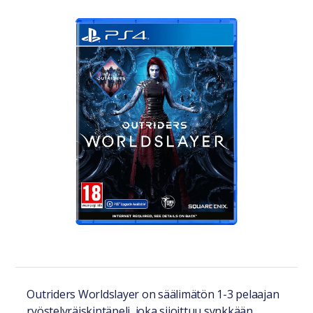
Tuotteesta lyhyesti
Outriders Worldslayer on säälimätön 1-3 pelaajan
ryöstelyräiskintäpeli, joka sijoittuu synkkään