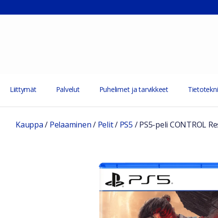
Liittymät
Palvelut
Puhelimet ja tarvikkeet
Tietotekni
Kauppa
/
Pelaaminen
/
Pelit
/
PS5
/
PS5-peli CONTROL Re