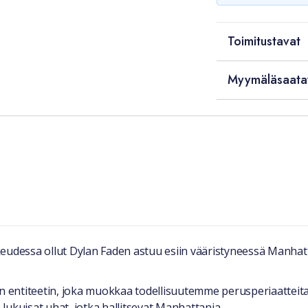
Toimitustavat
Myymäläsaata
keudessa ollut Dylan Faden astuu esiin vääristyneessä Manhat
entiteetin, joka muokkaa todellisuutemme perusperiaatteita,
lukuisat uhat, jotka hallitsevat Manhattania.