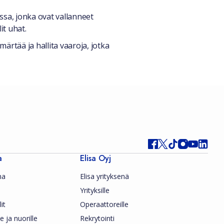
ssa, jonka ovat vallanneet
it uhat.
ärtää ja hallita vaaroja, jotka
a
Elisa Oyj
ma
Elisa yrityksenä
Yrityksille
it
Operaattoreille
le ja nuorille
Rekrytointi