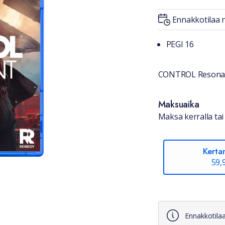
Ennakkotilaa n
Tuotteest
PEGI 16
CONTROL Resona
Saatavuu
Maksuaika
Maksa kerralla tai 
Kerta
59,
Ennakkotilaa