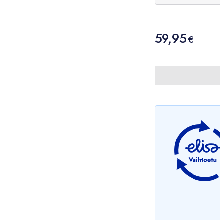
Hinta
59,95
59,95 €
€