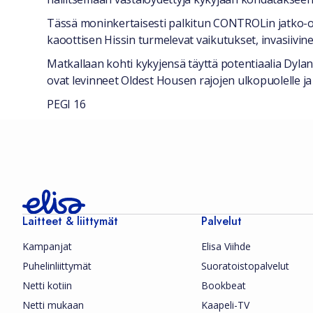
Tässä moninkertaisesti palkitun CONTROLin jatko-osa
kaoottisen Hissin turmelevat vaikutukset, invasiiv
Matkallaan kohti kykyjensä täyttä potentiaalia Dylan 
ovat levinneet Oldest Housen rajojen ulkopuolelle j
PEGI 16
Laitteet & liittymät
Palvelut
Kampanjat
Elisa Viihde
Puhelinliittymät
Suoratoistopalvelut
Netti kotiin
Bookbeat
Netti mukaan
Kaapeli-TV