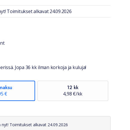
yt! Toimitukset alkavat 24.09.2026
a lyhyesti
nt
stiedot
erissä. Jopa 36 kk ilman korkoja ja kuluja!
maksu
12 kk
95 €
4,98 €/kk
 nyt! Toimitukset alkavat 24.09.2026