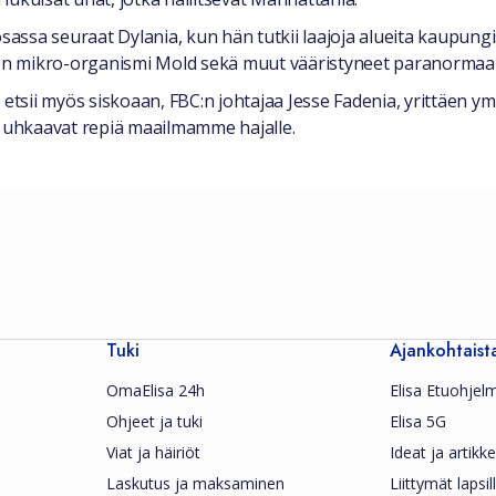
ssa seuraat Dylania, kun hän tutkii laajoja alueita kaupungi
inen mikro-organismi Mold sekä muut vääristyneet paranormaal
etsii myös siskoaan, FBC:n johtajaa Jesse Fadenia, yrittäen ymm
a uhkaavat repiä maailmamme hajalle.
Tuki
Ajankohtaist
OmaElisa 24h
Elisa Etuohjel
Ohjeet ja tuki
Elisa 5G
Viat ja häiriöt
Ideat ja artikkel
Laskutus ja maksaminen
Liittymät lapsil