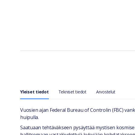
Yleiset tiedot
Tekniset tiedot
Arvostelut
Yleiset tiedot
Vuosien ajan Federal Bureau of Controlin (FBC) van
huipulla.
Saatuaan tehtäväkseen pysäyttää mystisen kosmisen 
hallitsemaan vastalöydettyjä kykyjään kohdatakseen 