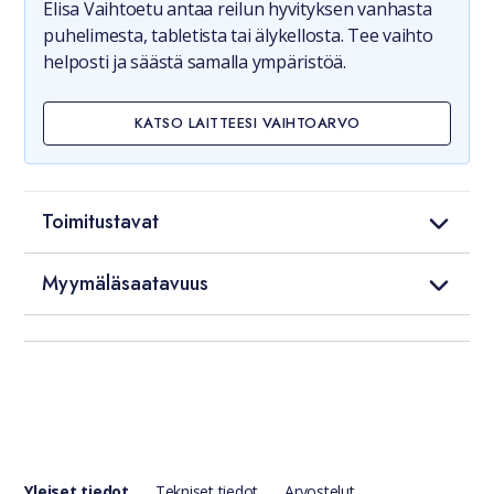
Elisa Vaihtoetu antaa reilun hyvityksen vanhasta
puhelimesta, tabletista tai älykellosta. Tee vaihto
helposti ja säästä samalla ympäristöä.
KATSO LAITTEESI VAIHTOARVO
Toimitustavat
Myymäläsaatavuus
Yleiset tiedot
Tekniset tiedot
Arvostelut