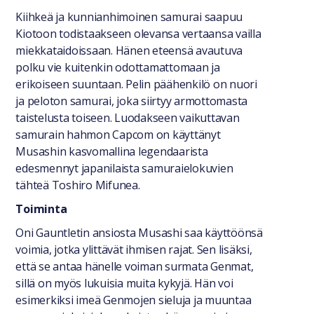
Kiihkeä ja kunnianhimoinen samurai saapuu
Kiotoon todistaakseen olevansa vertaansa vailla
miekkataidoissaan. Hänen eteensä avautuva
polku vie kuitenkin odottamattomaan ja
erikoiseen suuntaan. Pelin päähenkilö on nuori
ja peloton samurai, joka siirtyy armottomasta
taistelusta toiseen. Luodakseen vaikuttavan
samurain hahmon Capcom on käyttänyt
Musashin kasvomallina legendaarista
edesmennyt japanilaista samuraielokuvien
tähteä Toshiro Mifunea.
Toiminta
Oni Gauntletin ansiosta Musashi saa käyttöönsä
voimia, jotka ylittävät ihmisen rajat. Sen lisäksi,
että se antaa hänelle voiman surmata Genmat,
sillä on myös lukuisia muita kykyjä. Hän voi
esimerkiksi imeä Genmojen sieluja ja muuntaa