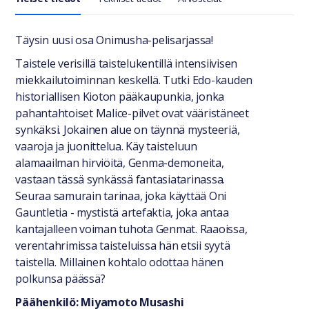
Yleiset tiedot
Täysin uusi osa Onimusha-pelisarjassa!
Taistele verisillä taistelukentillä intensiivisen
miekkailutoiminnan keskellä. Tutki Edo-kauden
historiallisen Kioton pääkaupunkia, jonka
pahantahtoiset Malice-pilvet ovat vääristäneet
synkäksi. Jokainen alue on täynnä mysteeriä,
vaaroja ja juonittelua. Käy taisteluun
alamaailman hirviöitä, Genma-demoneita,
vastaan tässä synkässä fantasiatarinassa.
Seuraa samurain tarinaa, joka käyttää Oni
Gauntletia - mystistä artefaktia, joka antaa
kantajalleen voiman tuhota Genmat. Raaoissa,
verentahrimissa taisteluissa hän etsii syytä
taistella. Millainen kohtalo odottaa hänen
polkunsa päässä?
Päähenkilö: Miyamoto Musashi