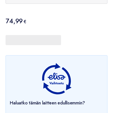
Hinta
74,99
74,99 €
€
Haluatko tämän laitteen edullisemmin?