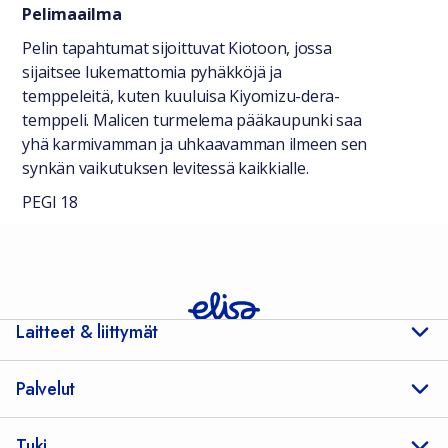
Pelimaailma
Pelin tapahtumat sijoittuvat Kiotoon, jossa
sijaitsee lukemattomia pyhäkköjä ja
temppeleitä, kuten kuuluisa Kiyomizu-dera-
temppeli. Malicen turmelema pääkaupunki saa
yhä karmivamman ja uhkaavamman ilmeen sen
synkän vaikutuksen levitessä kaikkialle.
PEGI 18
Laitteet & liittymät
Palvelut
Tuki