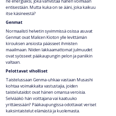
ne energiaksi, joka vahvistaa hänen voimiaan
entisestään. Mutta kuka on se ääni, joka kaikuu
itse käsineestä?
Genmat
Normaalisti helvetin syvimmissä osissa asuvat
Genmat ovat Malicen Kioton ylle levittämän
kirouksen ansiosta päässeet ihmisten
maailmaan. Niiden lakkaamattomat julmuudet
ovat syösseet pääkaupungin pelon ja paniikin
valtaan.
Pelottavat viholliset
Taistelussaan Genma-uhkaa vastaan Musashi
kohtaa voimakkaita vastustajia, joiden
taistelutaidot ovat hänen omansa veroisia.
Selviääkö hän voittajana vai kaatuuko
yrittäessään? Pääkaupungissa odottavat veriset
kaksintaistelut elämästä ja kuolemasta.