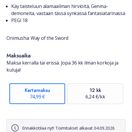
Tuotteesta lyhyesti
Käy taisteluun alamaailman hirviöitä, Genma-
demoneita, vastaan tässä synkässä fantasiatarinassa
PEGI 18
Onimusha: Way of the Sword
Saatavuustiedot
Maksuaika
Maksa kerralla tai erissä. Jopa 36 kk ilman korkoja ja
kuluja!
Kertamaksu
12 kk
74,99 €
6,24 €/kk
Ennakkotilaa nyt! Toimitukset alkavat 04.09.2026