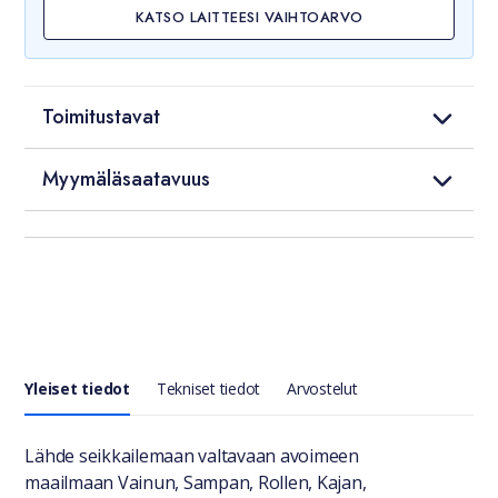
KATSO LAITTEESI VAIHTOARVO
Toimitustavat
Myymäläsaatavuus
Yleiset tiedot
Tekniset tiedot
Arvostelut
Yleiset tiedot
Lähde seikkailemaan valtavaan avoimeen
maailmaan Vainun, Sampan, Rollen, Kajan,