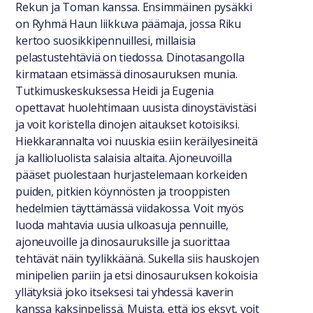
Rekun ja Toman kanssa. Ensimmäinen pysäkki
on Ryhmä Haun liikkuva päämaja, jossa Riku
kertoo suosikkipennuillesi, millaisia
pelastustehtäviä on tiedossa. Dinotasangolla
kirmataan etsimässä dinosauruksen munia.
Tutkimuskeskuksessa Heidi ja Eugenia
opettavat huolehtimaan uusista dinoystävistäsi
ja voit koristella dinojen aitaukset kotoisiksi.
Hiekkarannalta voi nuuskia esiin keräilyesineitä
ja kallioluolista salaisia altaita. Ajoneuvoilla
pääset puolestaan hurjastelemaan korkeiden
puiden, pitkien köynnösten ja trooppisten
hedelmien täyttämässä viidakossa. Voit myös
luoda mahtavia uusia ulkoasuja pennuille,
ajoneuvoille ja dinosauruksille ja suorittaa
tehtävät näin tyylikkäänä. Sukella siis hauskojen
minipelien pariin ja etsi dinosauruksen kokoisia
yllätyksiä joko itseksesi tai yhdessä kaverin
kanssa kaksinpelissä. Muista, että jos eksyt, voit