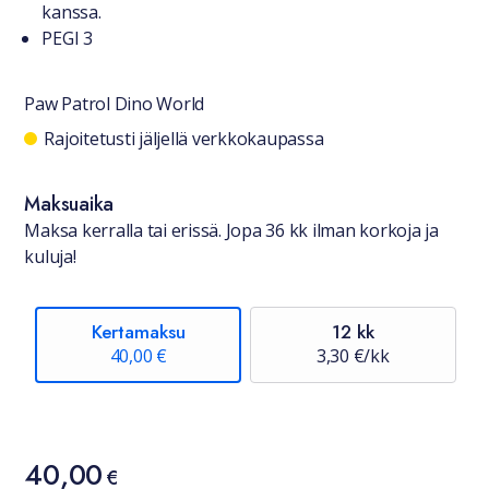
kanssa.
PEGI 3
Paw Patrol Dino World
Saatavuustiedot
Rajoitetusti jäljellä verkkokaupassa
Maksuaika
Maksa kerralla tai erissä. Jopa 36 kk ilman korkoja ja
kuluja!
Kertamaksu
12 kk
40,00 €
3,30 €/kk
Hinta
40,00
40,00 €
€