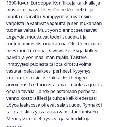
Yleiset tiedot
1300-luvun Eurooppa. Konflikteja kaikkialla ja
musta surma vallitsee. On heikko hetki - ja
muuta ei tarvittu. Vampyyrit astuvat esiin
varjoista ja vaativat vapautta ja sen mukanaan
tuomaa valtaa. Muut yön olennot seuraavat.
Legendat muuttuvat todellisuudeksi, ja
tuntemamme historia katoaa. Olet Coen, nuori
mies muuttuneena Dawnwalkeriksi ja kulkee
päivän ja yön maailman rajalla. Taistele
ihmisyytesi puolesta tai ota kirottu voima
vastaan pelastaaksesi perheesi. Kysymys
kuuluu: onko sielusi rakkaidesi hengen
arvoinen? Tee tarinasta oma - muokkaa juonta
omalla tavalla. Lähde pelastamaan perhe tai
vanno kosto isällesi ja tuhoa kaikki edessäsi.
Löydä laaksossa piilevät salaisuudet. Rynnäköi
tai ota riski käyttää aikaa valmistautumiseen.
Mene yksin tai etsi ystäviä ja solmi liittoja.