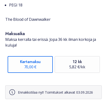
Tuotteesta lyhyesti
PEGI 18
The Blood of Dawnwalker
Saatavuustiedot
Maksuaika
Maksa kerralla tai erissä. Jopa 36 kk ilman korkoja ja
kuluja!
Kertamaksu
12 kk
70,00 €
5,82 €/kk
Ennakkotilaa nyt! Toimitukset alkavat 03.09.2026