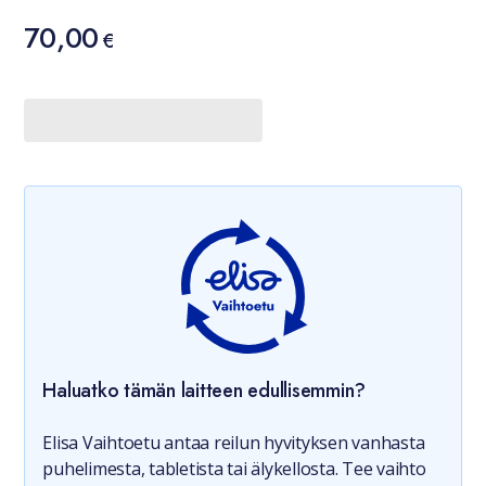
Hinta
70,00
70,00 €
€
Haluatko tämän laitteen edullisemmin?
Elisa Vaihtoetu antaa reilun hyvityksen vanhasta
puhelimesta, tabletista tai älykellosta. Tee vaihto