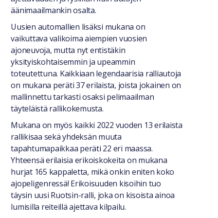
äänimaailmankin osalta.
Uusien automallien lisäksi mukana on
vaikuttava valikoima aiempien vuosien
ajoneuvoja, mutta nyt entistäkin
yksityiskohtaisemmin ja upeammin
toteutettuna. Kaikkiaan legendaarisia ralliautoja
on mukana peräti 37 erilaista, joista jokainen on
mallinnettu tarkasti osaksi pelimaailman
täyteläistä rallikokemusta.
Mukana on myös kaikki 2022 vuoden 13 erilaista
rallikisaa sekä yhdeksän muuta
tapahtumapaikkaa peräti 22 eri maassa.
Yhteensä erilaisia erikoiskokeita on mukana
hurjat 165 kappaletta, mikä onkin eniten koko
ajopeligenressä! Erikoisuuden kisoihin tuo
täysin uusi Ruotsin-ralli, joka on kisoista ainoa
lumisilla reiteillä ajettava kilpailu.