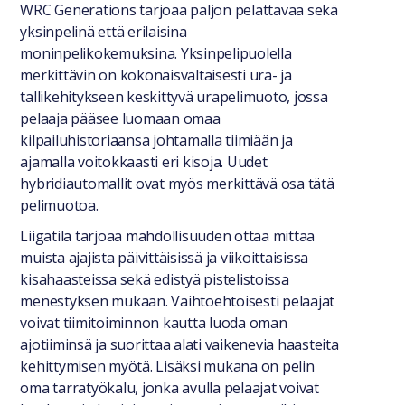
WRC Generations tarjoaa paljon pelattavaa sekä
yksinpelinä että erilaisina
moninpelikokemuksina. Yksinpelipuolella
merkittävin on kokonaisvaltaisesti ura- ja
tallikehitykseen keskittyvä urapelimuoto, jossa
pelaaja pääsee luomaan omaa
kilpailuhistoriaansa johtamalla tiimiään ja
ajamalla voitokkaasti eri kisoja. Uudet
hybridiautomallit ovat myös merkittävä osa tätä
pelimuotoa.
Liigatila tarjoaa mahdollisuuden ottaa mittaa
muista ajajista päivittäisissä ja viikoittaisissa
kisahaasteissa sekä edistyä pistelistoissa
menestyksen mukaan. Vaihtoehtoisesti pelaajat
voivat tiimitoiminnon kautta luoda oman
ajotiiminsä ja suorittaa alati vaikenevia haasteita
kehittymisen myötä. Lisäksi mukana on pelin
oma tarratyökalu, jonka avulla pelaajat voivat