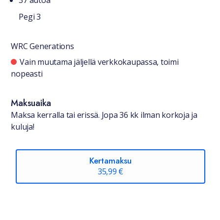
37 autoa
Pegi 3
WRC Generations
Saatavuustiedot
Vain muutama jäljellä verkkokaupassa, toimi
nopeasti
Maksuaika
Maksa kerralla tai erissä. Jopa 36 kk ilman korkoja ja
kuluja!
Kertamaksu
35,99 €
Hinta