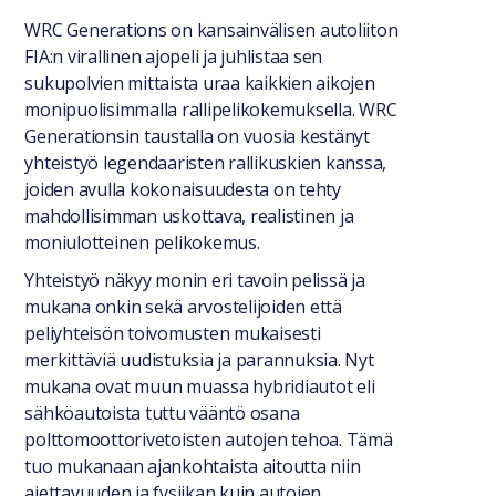
WRC Generations on kansainvälisen autoliiton
FIA:n virallinen ajopeli ja juhlistaa sen
sukupolvien mittaista uraa kaikkien aikojen
monipuolisimmalla rallipelikokemuksella. WRC
Generationsin taustalla on vuosia kestänyt
yhteistyö legendaaristen rallikuskien kanssa,
joiden avulla kokonaisuudesta on tehty
mahdollisimman uskottava, realistinen ja
moniulotteinen pelikokemus.
Yhteistyö näkyy monin eri tavoin pelissä ja
mukana onkin sekä arvostelijoiden että
peliyhteisön toivomusten mukaisesti
merkittäviä uudistuksia ja parannuksia. Nyt
mukana ovat muun muassa hybridiautot eli
sähköautoista tuttu vääntö osana
polttomoottorivetoisten autojen tehoa. Tämä
tuo mukanaan ajankohtaista aitoutta niin
ajettavuuden ja fysiikan kuin autojen