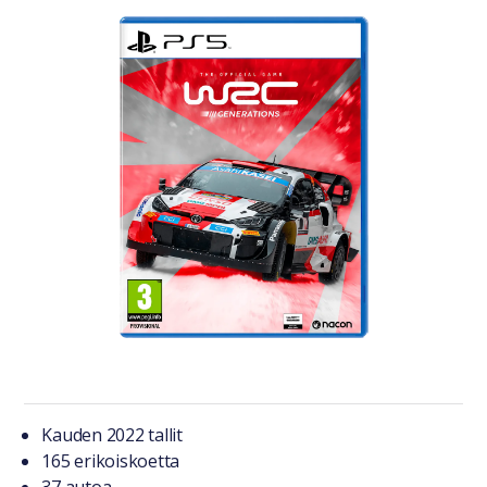
Tuotteesta lyhyesti
Kauden 2022 tallit
165 erikoiskoetta