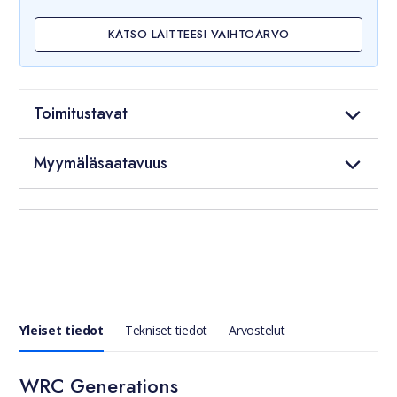
KATSO LAITTEESI VAIHTOARVO
Toimitustavat
Myymäläsaatavuus
Yleiset tiedot
Tekniset tiedot
Arvostelut
WRC Generations
Yleiset tiedot