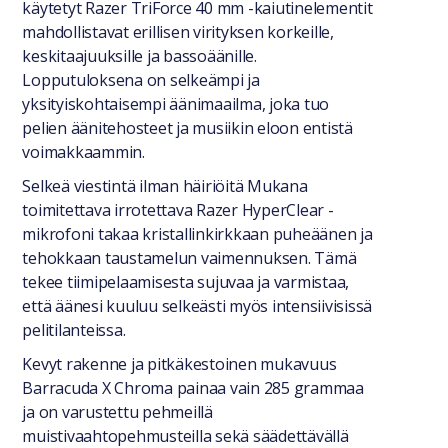
käytetyt Razer TriForce 40 mm -kaiutinelementit
mahdollistavat erillisen virityksen korkeille,
keskitaajuuksille ja bassoäänille.
Lopputuloksena on selkeämpi ja
yksityiskohtaisempi äänimaailma, joka tuo
pelien äänitehosteet ja musiikin eloon entistä
voimakkaammin.
Selkeä viestintä ilman häiriöitä Mukana
toimitettava irrotettava Razer HyperClear -
mikrofoni takaa kristallinkirkkaan puheäänen ja
tehokkaan taustamelun vaimennuksen. Tämä
tekee tiimipelaamisesta sujuvaa ja varmistaa,
että äänesi kuuluu selkeästi myös intensiivisissä
pelitilanteissa.
Kevyt rakenne ja pitkäkestoinen mukavuus
Barracuda X Chroma painaa vain 285 grammaa
ja on varustettu pehmeillä
muistivaahtopehmusteilla sekä säädettävällä