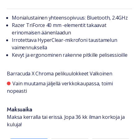
Tuotteesta lyhyesti
Monialustainen yhteensopivuus: Bluetooth, 2.4GHz
Razer TriForce 40 mm -elementit takaavat
erinomaisen äänenlaadun
Irrotettava HyperClear-mikrofoni taustamelun
vaimennuksella
Kevyt ja ergonominen rakenne pitkille pelisessioille
Barracuda X Chroma pelikuulokkeet Valkoinen
Saatavuustiedot
Vain muutama jäljellä verkkokaupassa, toimi
nopeasti
Maksuaika
Maksa kerralla tai erissä. Jopa 36 kk ilman korkoja ja
kuluja!