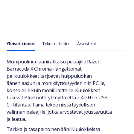
Yleiset tiedot
Tekniset tiedot
Arvostelut
Yleiset tiedot
Monipuolinen ääniratkaisu pelaajille Razer
Barracuda X Chroma -langattomat
pelikuulokkeet tarjoavat huippuluokan
äänenlaadun ja monikäyttöisyyden niin PC:lle,
konsoleille kuin mobiililaitteille. Kuulokkeet
tukevat Bluetooth-yhteyttä että 2,4 GHz:n USB-
C -liitäntää. Tämä tekee niistä täydellisen
valinnan pelaajille, jotka arvostavat joustavuutta
ja laatua.
Tarkka ja tasapainoinen ääni Kuulokkeissa