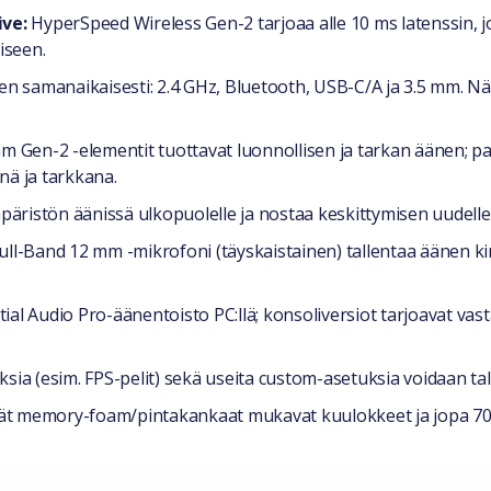
ive:
HyperSpeed Wireless Gen-2 tarjoaa alle 10 ms latenssin,
iseen.
n samanaikaisesti: 2.4 GHz, Bluetooth, USB-C/A ja 3.5 mm. Näi
m Gen-2 -elementit tuottavat luonnollisen ja tarkan äänen; pa
ä ja tarkkana.
äristön äänissä ulkopuolelle ja nostaa keskittymisen uudelle 
ll-Band 12 mm -mikrofoni (täyskaistainen) tallentaa äänen ki
al Audio Pro-äänentoisto PC:llä; konsoliversiot tarjoavat vas
sia (esim. FPS-pelit) sekä useita custom-asetuksia voidaan ta
 memory-foam/pintakankaat mukavat kuulokkeet ja jopa 70 h 