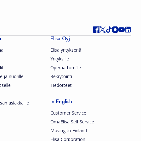
a
Elisa Oyj
ma
Elisa yrityksenä
Yrityksille
it
Operaattoreille
le ja nuorille
Rekrytointi
pselle
Tiedotteet
In English
san asiakkaille
Customer Service
OmaElisa Self Service
Moving to Finland
Elisa Corporation