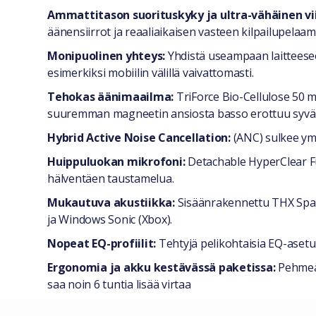
Yleiset tiedot
Ammattitason suorituskyky ja ultra-vähäinen vi
äänensiirrot ja reaaliaikaisen vasteen kilpailupelaam
Monipuolinen yhteys:
Yhdistä useampaan laitteesee
esimerkiksi mobiilin välillä vaivattomasti.
Tehokas äänimaailma:
TriForce Bio-Cellulose 50 m
suuremman magneetin ansiosta basso erottuu syvän
Hybrid Active Noise Cancellation:
(ANC) sulkee ymp
Huippuluokan mikrofoni:
Detachable HyperClear Fu
hälventäen taustamelua.
Mukautuva akustiikka:
Sisäänrakennettu THX Spati
ja Windows Sonic (Xbox).
Nopeat EQ-profiilit:
Tehtyjä pelikohtaisia EQ-asetuk
Ergonomia ja akku kestävässä paketissa:
Pehmeät
saa noin 6 tuntia lisää virtaa