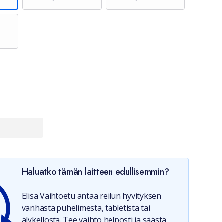
Haluatko tämän laitteen edullisemmin?
Elisa Vaihtoetu antaa reilun hyvityksen
vanhasta puhelimesta, tabletista tai
älykellosta. Tee vaihto helposti ja säästä