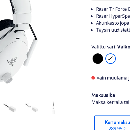
Tuotteest
Razer TriForce 
Razer HyperSpee
Akunkesto jopa 
Täysin uudistet
Valittu väri:
Valk
Valitse vä
Saatavuu
Vain muutama jä
Maksuaika
Maksa kerralla tai 
Kertamaksu
289,95 €