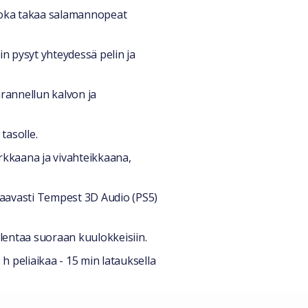
 joka takaa salamannopeat
n pysyt yhteydessä pelin ja
rannellun kalvon ja
tasolle.
rkkaana ja vivahteikkaana,
taavasti Tempest 3D Audio (PS5)
llentaa suoraan kuulokkeisiin.
peliaikaa - 15 min latauksella