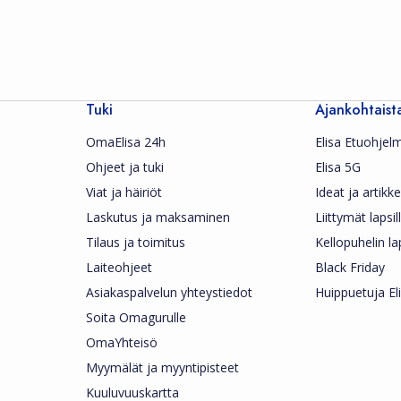
Tuki
Ajankohtaist
OmaElisa 24h
Elisa Etuohjel
Ohjeet ja tuki
Elisa 5G
Viat ja häiriöt
Ideat ja artikkel
Laskutus ja maksaminen
Liittymät lapsil
Tilaus ja toimitus
Kellopuhelin la
Laiteohjeet
Black Friday
Asiakaspalvelun yhteystiedot
Huippuetuja Eli
Soita Omagurulle
OmaYhteisö
Myymälät ja myyntipisteet
Kuuluvuuskartta