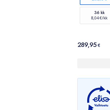
36 kk
8,04 €/kk
Hinta
289,95
289,95 €
€