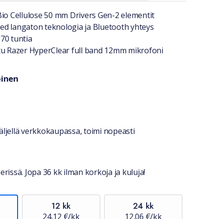
a lyhyesti
Bio Cellulose 50 mm Drivers Gen-2 elementit
d langaton teknologia ja Bluetooth yhteys
70 tuntia
tu Razer HyperClear full band 12mm mikrofoni
oinen
ri
stiedot
ljellä verkkokaupassa, toimi nopeasti
erissä. Jopa 36 kk ilman korkoja ja kuluja!
12 kk
24 kk
24,12 €/kk
12,06 €/kk