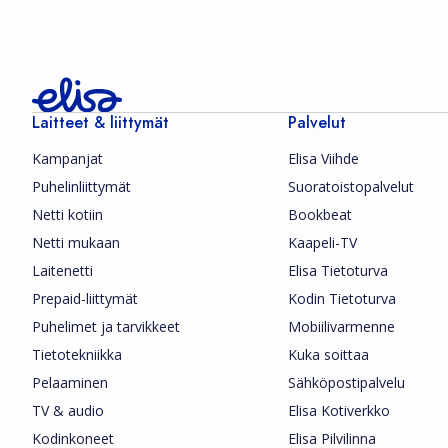
Laitteet & liittymät
Palvelut
Kampanjat
Elisa Viihde
Puhelinliittymät
Suoratoistopalvelut
Netti kotiin
Bookbeat
Netti mukaan
Kaapeli-TV
Laitenetti
Elisa Tietoturva
Prepaid-liittymät
Kodin Tietoturva
Puhelimet ja tarvikkeet
Mobiilivarmenne
Tietotekniikka
Kuka soittaa
Pelaaminen
Sähköpostipalvelu
TV & audio
Elisa Kotiverkko
Kodinkoneet
Elisa Pilvilinna