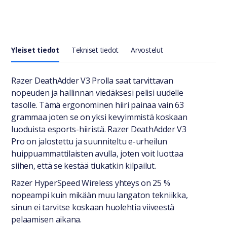
Yleiset tiedot
Tekniset tiedot
Arvostelut
Yleiset tiedot
Razer DeathAdder V3 Prolla saat tarvittavan
nopeuden ja hallinnan viedäksesi pelisi uudelle
tasolle. Tämä ergonominen hiiri painaa vain 63
grammaa joten se on yksi kevyimmistä koskaan
luoduista esports-hiiristä. Razer DeathAdder V3
Pro on jalostettu ja suunniteltu e-urheilun
huippuammattilaisten avulla, joten voit luottaa
siihen, että se kestää tiukatkin kilpailut.
Razer HyperSpeed Wireless yhteys on 25 %
nopeampi kuin mikään muu langaton tekniikka,
sinun ei tarvitse koskaan huolehtia viiveestä
pelaamisen aikana.