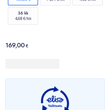
36 kk
4,68 €/kk
Hinta
169,00
169,00 €
€