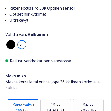
Tuotteesta lyhyesti
Razer Focus Pro 30K Optinen sensori
Optiset hiirikytkimet
Ultrakevyt
Valittu väri:
Valkoinen
Valitse väri
Saatavuustiedot
Reilusti verkkokaupan varastossa
Maksuaika
Maksa kerralla tai erissä. Jopa 36 kk ilman korkoja ja
kuluja!
Kertamaksu
12 kk
24 kk
169,00 €
14,04 €/kk
7,02 €/kk