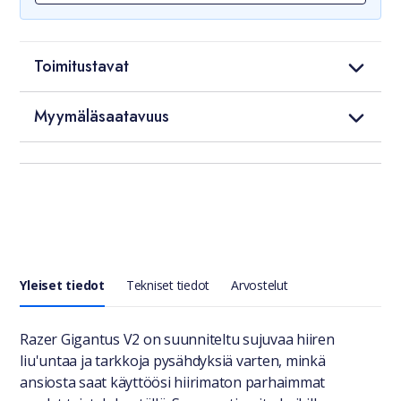
Toimitustavat
Myymäläsaatavuus
Yleiset tiedot
Tekniset tiedot
Arvostelut
Yleiset tiedot
Razer Gigantus V2 on suunniteltu sujuvaa hiiren
liu'untaa ja tarkkoja pysähdyksiä varten, minkä
ansiosta saat käyttöösi hiirimaton parhaimmat