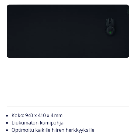
Tuotteesta lyhyesti
Koko: 940 x 410 x 4 mm
Liukumaton kumipohja
Optimoitu kaikille hiiren herkkyyksille