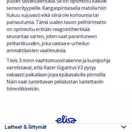
puolet taistelukentällä. Se on optimoitu kaikille
sensorityypeille. Kangaspintaisella matolla hiiri
liukuu sujuvasti eikä siinä ole kohoumia tai
painautumia. Tämä uuden tason pelihiirimatto
on optimoitu erittäin reagointiherkkää
seurantaa varten, joten saat parantuneen
pelitarkkuuden, joka vastaa e-urheilun
ammattilaisten vaatimuksia.
Tiivis 3 mm:n vaahtomuovirakenne ja kumipohja
varmistavat, että Razer Gigantus V2 pysyy
vakaasti paikallaan jopa epätasaisilla pinnoilla.
Näin saat luotettavan pelialustan luotettaviin
hiirenliikkeisiin.
Laitteet & liittymät