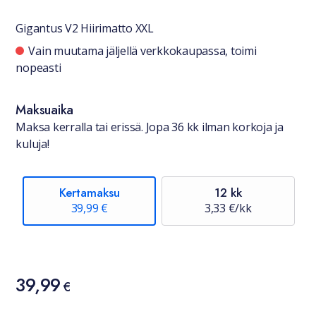
Gigantus V2 Hiirimatto XXL
Saatavuustiedot
Vain muutama jäljellä verkkokaupassa, toimi
nopeasti
Maksuaika
Maksa kerralla tai erissä. Jopa 36 kk ilman korkoja ja
kuluja!
Kertamaksu
12 kk
39,99 €
3,33 €/kk
Hinta
39,99
39,99 €
€