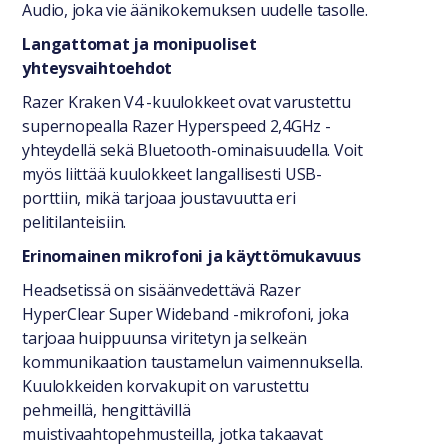
Audio, joka vie äänikokemuksen uudelle tasolle.
Langattomat ja monipuoliset
yhteysvaihtoehdot
Razer Kraken V4 -kuulokkeet ovat varustettu
supernopealla Razer Hyperspeed 2,4GHz -
yhteydellä sekä Bluetooth-ominaisuudella. Voit
myös liittää kuulokkeet langallisesti USB-
porttiin, mikä tarjoaa joustavuutta eri
pelitilanteisiin.
Erinomainen mikrofoni ja käyttömukavuus
Headsetissä on sisäänvedettävä Razer
HyperClear Super Wideband -mikrofoni, joka
tarjoaa huippuunsa viritetyn ja selkeän
kommunikaation taustamelun vaimennuksella.
Kuulokkeiden korvakupit on varustettu
pehmeillä, hengittävillä
muistivaahtopehmusteilla, jotka takaavat