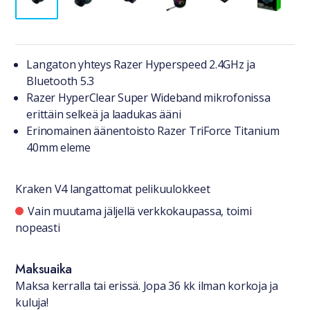
Tuotteesta lyhyesti
Langaton yhteys Razer Hyperspeed 2.4GHz ja
Bluetooth 5.3
Razer HyperClear Super Wideband mikrofonissa
erittäin selkeä ja laadukas ääni
Erinomainen äänentoisto Razer TriForce Titanium
40mm eleme
Kraken V4 langattomat pelikuulokkeet
Saatavuustiedot
Vain muutama jäljellä verkkokaupassa, toimi
nopeasti
Maksuaika
Maksa kerralla tai erissä. Jopa 36 kk ilman korkoja ja
kuluja!