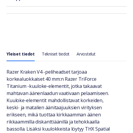
Yleiset tiedot
Tekniset tiedot
Arvostelut
Yleiset tiedot
Razer Kraken V4 -peliheadset tarjoaa
korkealuokkaiset 40 mm:n Razer TriForce
Titanium -kuuloke-elementit, jotka takaavat
mahtavan äänenlaadun vaativaan pelaamiseen.
Kuuloke-elementit mahdollistavat korkeiden,
keski- ja matalien äänitaajuuksien virityksen
erikseen, mikä tuottaa kirkkaamman äänen
rikkaammilla diskanttiäänillä ja tehokkaalla
bassolla. Lisäksi kuulokkeista löytyy THX Spatial