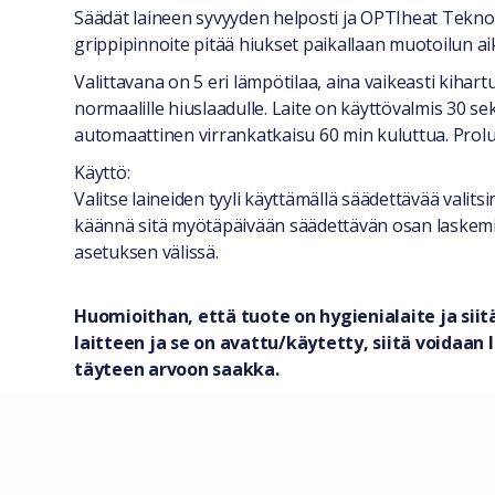
Säädät laineen syvyyden helposti ja OPTIheat Teknol
grippipinnoite pitää hiukset paikallaan muotoilun a
Valittavana on 5 eri lämpötilaa, aina vaikeasti kiha
normaalille hiuslaadulle. Laite on käyttövalmis 30 sek
automaattinen virrankatkaisu 60 min kuluttua. Prolux
Käyttö:
Valitse laineiden tyyli käyttämällä säädettävää valits
käännä sitä myötäpäivään säädettävän osan laskemisek
asetuksen välissä.
Huomioithan, että tuote on hygienialaite ja siit
laitteen ja se on avattu/käytetty, siitä voida
täyteen arvoon saakka.