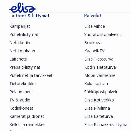
Laitteet & liittymät
Palvelut
Kampanjat
Elisa Viihde
Puhelinliittymät
Suoratoistopalvelut
Netti kotiin
Bookbeat
Netti mukaan
Kaapeli-TV
Laitenetti
Elisa Tietoturva
Prepaid-liittymät
Kodin Tietoturva
Puhelimet ja tarvikkeet
Mobiilivarmenne
Tietotekniikka
Kuka soittaa
Pelaaminen
Sähköpostipalvelu
TV & audio
Elisa Kotiverkko
Kodinkoneet
Elisa Pilvilinna
Kamerat ja dronet
Elisa Laiteturva
Kellot ja rannekkeet
Elisa Rinnakkaisliittymät