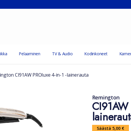
ikka
Pelaaminen
TV & Audio
Kodinkoneet
Kamer
ngton CI91AW PROluxe 4-in-1 -lainerauta
Remington
CI91AW P
laineraut
Säästä 5,00 €