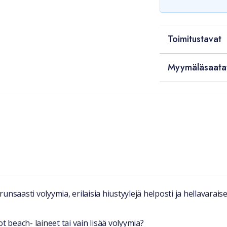
Toimitustavat
Myymäläsaata
unsaasti volyymia, erilaisia hiustyylejä helposti ja hellavaraise
t beach- laineet tai vain lisää volyymia?