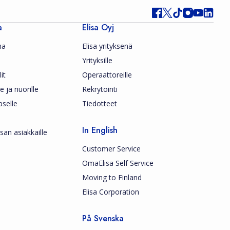
a
Elisa Oyj
ma
Elisa yrityksenä
Yrityksille
it
Operaattoreille
le ja nuorille
Rekrytointi
pselle
Tiedotteet
In English
san asiakkaille
Customer Service
OmaElisa Self Service
Moving to Finland
Elisa Corporation
På Svenska