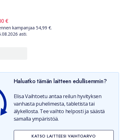
nta ennen kampanjaa
54,99
€
00
€
a ennen kampanjaa
54,99
€.
6.08.2026
asti.
Haluatko tämän laitteen edullisemmin?
Elisa Vaihtoetu antaa reilun hyvityksen
vanhasta puhelimesta, tabletista tai
älykellosta. Tee vaihto helposti ja säästä
samalla ympäristöä.
KATSO LAITTEESI VAIHTOARVO