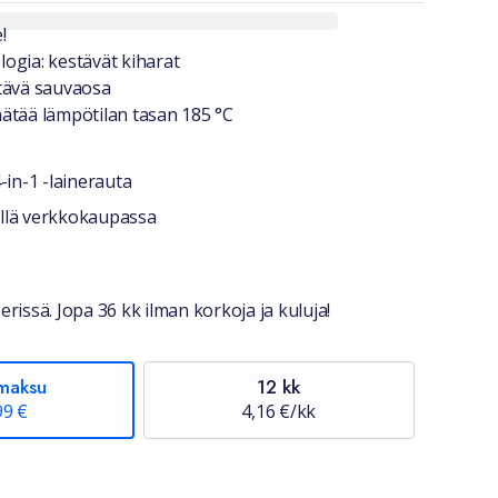
a lyhyesti
!
ogia: kestävät kiharat
tävä sauvaosa
ätää lämpötilan tasan 185 °C
in-1 -lainerauta
stiedot
jellä verkkokaupassa
erissä. Jopa 36 kk ilman korkoja ja kuluja!
maksu
12 kk
99 €
4,16 €/kk