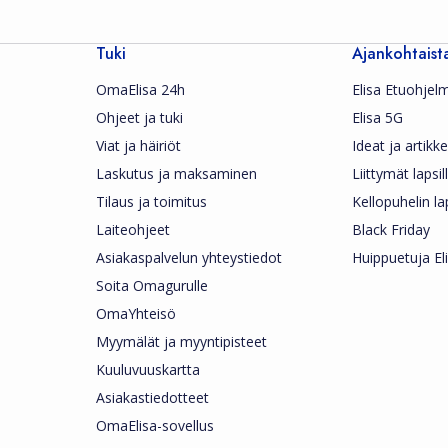
Tuki
Ajankohtaist
OmaElisa 24h
Elisa Etuohjel
Ohjeet ja tuki
Elisa 5G
Viat ja häiriöt
Ideat ja artikkel
Laskutus ja maksaminen
Liittymät lapsil
Tilaus ja toimitus
Kellopuhelin la
Laiteohjeet
Black Friday
Asiakaspalvelun yhteystiedot
Huippuetuja Eli
Soita Omagurulle
OmaYhteisö
Myymälät ja myyntipisteet
Kuuluvuuskartta
Asiakastiedotteet
OmaElisa-sovellus