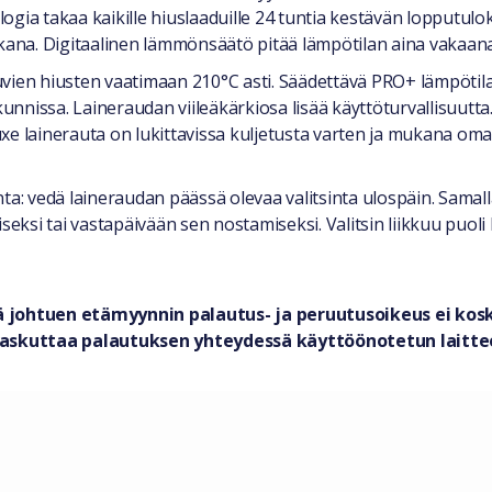
ogia takaa kaikille hiuslaaduille 24 tuntia kestävän lopputul
ikana. Digitaalinen lämmönsäätö pitää lämpötilan aina vakaana
rtuvien hiusten vaatimaan 210°C asti. Säädettävä PRO+ lämpöti
unnissa. Laineraudan viileäkärkiosa lisää käyttöturvallisuutta. 
e lainerauta on lukittavissa kuljetusta varten ja mukana oma 
inta: vedä laineraudan päässä olevaa valitsinta ulospäin. Samall
si tai vastapäivään sen nostamiseksi. Valitsin liikkuu puoli 
ä johtuen etämyynnin palautus- ja peruutusoikeus ei koske
an laskuttaa palautuksen yhteydessä käyttöönotetun lait