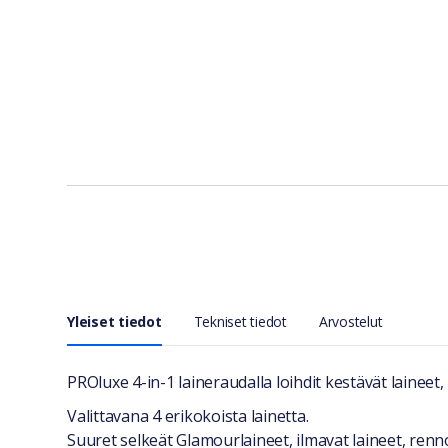
Yleiset tiedot
Tekniset tiedot
Arvostelut
Yleiset tiedot
PROluxe 4-in-1 laineraudalla loihdit kestävät laineet, r
Valittavana 4 erikokoista lainetta.
Suuret selkeät Glamourlaineet, ilmavat laineet, renno