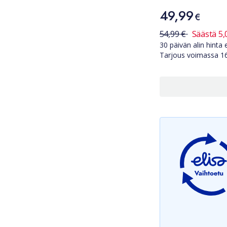
Hinta
49,99
49,99 €
€
30 päivän alin hi
54,99
€
Säästä
5,
30 päivän alin hint
Tarjous voimassa
1