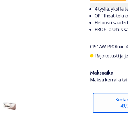
Tuotteest
4 tyyliä, yksi laite
OPTIheat-teknol
Helposti säädet
PRO+ -asetus sä
CI91AW PROluxe 4-
Saatavuu
Rajoitetusti jäl
Maksuaika
Maksa kerralla tai 
Kerta
49,