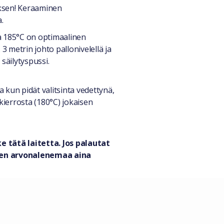
oksen! Keraaminen
.
la 185°C on optimaalinen
3 metrin johto pallonivelellä ja
säilytyspussi.
a kun pidät valitsinta vedettynä,
kierrosta (180°C) jokaisen
 tätä laitetta. Jos palautat
teen arvonalenemaa aina