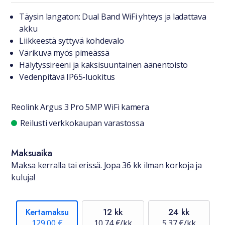
Tuotteesta lyhyesti
Täysin langaton: Dual Band WiFi yhteys ja ladattava
akku
Liikkeestä syttyvä kohdevalo
Värikuva myös pimeässä
Hälytyssireeni ja kaksisuuntainen äänentoisto
Vedenpitävä IP65-luokitus
Reolink Argus 3 Pro 5MP WiFi kamera
Saatavuustiedot
Reilusti verkkokaupan varastossa
Maksuaika
Maksa kerralla tai erissä. Jopa 36 kk ilman korkoja ja
kuluja!
Kertamaksu
12 kk
24 kk
129,00 €
10,74 €/kk
5,37 €/kk