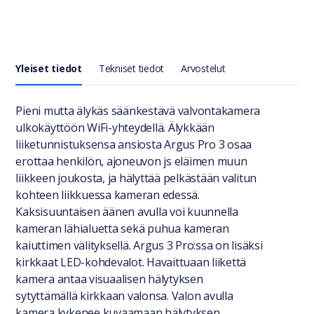
Yleiset tiedot
Tekniset tiedot
Arvostelut
Yleiset tiedot
Pieni mutta älykäs säänkestävä valvontakamera
ulkokäyttöön WiFi-yhteydellä. Älykkään
liiketunnistuksensa ansiosta Argus Pro 3 osaa
erottaa henkilön, ajoneuvon js eläimen muun
liikkeen joukosta, ja hälyttää pelkästään valitun
kohteen liikkuessa kameran edessä.
Kaksisuuntaisen äänen avulla voi kuunnella
kameran lähialuetta sekä puhua kameran
kaiuttimen välityksellä. Argus 3 Pro:ssa on lisäksi
kirkkaat LED-kohdevalot. Havaittuaan liikettä
kamera antaa visuaalisen hälytyksen
sytyttämällä kirkkaan valonsa. Valon avulla
kamera kykenee kuvaamaan hälytyksen