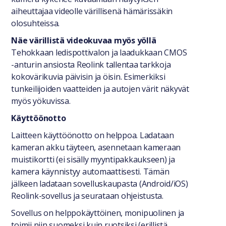
aiheuttajaa videolle värillisenä hämärissäkin
olosuhteissa.
Näe värillistä videokuvaa myös yöllä
Tehokkaan ledispottivalon ja laadukkaan CMOS
-anturin ansiosta Reolink tallentaa tarkkoja
kokovärikuvia päivisin ja öisin. Esimerkiksi
tunkeilijoiden vaatteiden ja autojen värit näkyvät
myös yökuvissa.
Käyttöönotto
Laitteen käyttöönotto on helppoa. Ladataan
kameran akku täyteen, asennetaan kameraan
muistikortti (ei sisälly myyntipakkaukseen) ja
kamera käynnistyy automaattisesti. Tämän
jälkeen ladataan sovelluskaupasta (Android/iOS)
Reolink-sovellus ja seurataan ohjeistusta.
Sovellus on helppokäyttöinen, monipuolinen ja
toimii niin suomeksi kuin ruotsiksi (erillistä