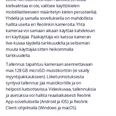
kielivalintaa ei ole, valitsee käyttökielen
mobiililaitteeseen määritetyn kielen perusteella).
Yhdellä ja samalla sovelluksella on mahdollista
hallita useita eri Reolinkin kameroita. Yhtä
kameraa voi samaan aikaan käyttää kahdeksan
eri käyttäjää. Pääkäyttäjä voi katsoa kameran
live-kuvaa täydellä tarkkuudella ja seitsemän
muuta käyttäjää sitten heikommalla
tarkkuudella.
Tallennus tapahtuu kameraan asennettavaan
max 128 GB microSD-muistikorttiin (ei sisälly
myyntipakkaukseen). Liiketunnistuksesta
syntyvä tallennus jää muistikortille ja on
helposti katsottavissa. Videokuvaa, tallennuksia
ja asetuksia voi hallita reaaliaikaisesti Reolink
App-sovelluksella (Android ja iOS) ja Reolink
Client-ohjelmalla (Windows ja macOS).