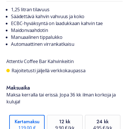
Tuotteesta lyhyesti
1,25 litran tilavuus
Säädettävä kahvin vahvuus ja koko
ECBC-hyväksyntä on laadukkaan kahvin tae
Maidonvaahdotin
Manuaalinen tippalukko
Automaattinen virrankatkaisu
Attentiv Coffee Bar Kahvinkeitin
Saatavuustiedot
Rajoitetusti jäljellä verkkokaupassa
Maksuaika
Maksa kerralla tai erissä. Jopa 36 kk ilman korkoja ja
kuluja!
Kertamaksu
12 kk
24 kk
119,00 €
9,90 €/kk
4,95 €/kk