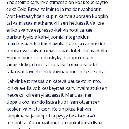
Yhdistelmäkahvinkeittimessä on kosketusnäyttö
sekä Cold Brew -toiminto ja maidonvaahdotin.
Voit keittää yhden kupin kahvia suoraan kuppiin
tai valmistaa matkamukillisen hetkessä. Valitse
erikoisvahva espresso-kahvishotti tai tee
barista-tyylisiä kahvijuomia integroidun
maidonvaahdottimen avulla. Latte ja cappuccino
onnistuvat vaivattomasti vaahdotetulla maidolla.
Erinomainen suorituskyky, huippuluokan
viimeistely ja barista-kaltaiset ominaisuudet
takaavat täydellisen kahvinautinnon joka kerta.
Kahvinkeittimessä on kätevä pause-toiminto,
jonka avulla voit keskeyttää kahvinvalmistuksen
hetkeksi kiireen yllättäessä. Manuaalinen
tippalukko mahdollistaa kupillisen ottamisen
kesken valmistuksen. Keitin pitää kahvin
lämpimänä ja lämpötila pysyy tasaisena 40
minuuttia. Automaattinen virrankatkaisu lisää