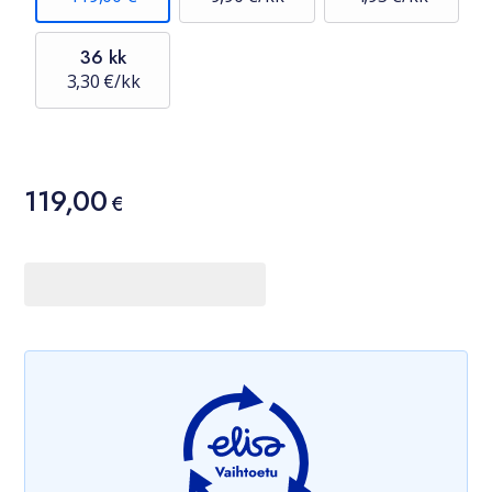
36 kk
3,30 €/kk
Hinta
119,00
119,00 €
€