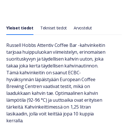
Yleiset tiedot
Tekniset tiedot
Arvostelut
Yleiset tiedot
Russell Hobbs Attentiv Coffee Bar -kahvinkeitin
tarjoaa huippuluokan viimeistelyn, erinomaisen
suorituskyvyn ja täydellisen kahvin uuton, joka
takaa joka kerta täydellisen kahvinautinnon.
Tämä kahvinkeitin on saanut ECBC-
hyväksynnän läpäistyään European Coffee
Brewing Centren vaativat testit, mikä on
laadukkaan kahvin tae. Optimaalinen kahvin
lämpötila (92-96 °C) ja uuttoaika ovat erityisen
tärkeitä. Kahvinkeittimessä on 1,25 litran
lasikaadin, jolla voit keittää jopa 10 kuppia
kerralla.