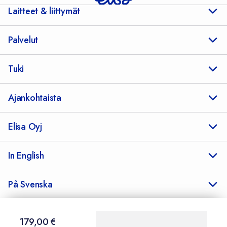
Laitteet & liittymät
Palvelut
Tuki
Ajankohtaista
Elisa Oyj
In English
På Svenska
179,00 €
179,00
€
Sopimusehdot
Tietosuoja
Saavutettavuus
Evästeasetukset