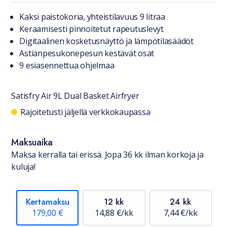
Tuotteesta lyhyesti
Kaksi paistokoria, yhteistilavuus 9 litraa
Keraamisesti pinnoitetut rapeutuslevyt
Digitaalinen kosketusnäyttö ja lämpötilasäädöt
Astianpesukonepesun kestävät osat
9 esiasennettua ohjelmaa
Satisfry Air 9L Dual Basket Airfryer
Saatavuustiedot
Rajoitetusti jäljellä verkkokaupassa
Maksuaika
Maksa kerralla tai erissä. Jopa 36 kk ilman korkoja ja
kuluja!
Kertamaksu
12 kk
24 kk
179,00 €
14,88 €/kk
7,44 €/kk