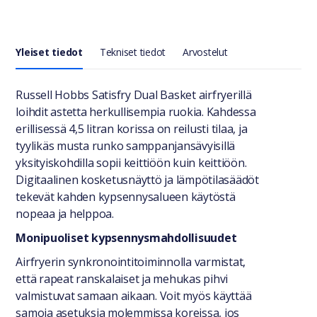
Yleiset tiedot
Tekniset tiedot
Arvostelut
Yleiset tiedot
Russell Hobbs Satisfry Dual Basket airfryerillä
loihdit astetta herkullisempia ruokia. Kahdessa
erillisessä 4,5 litran korissa on reilusti tilaa, ja
tyylikäs musta runko samppanjansävyisillä
yksityiskohdilla sopii keittiöön kuin keittiöön.
Digitaalinen kosketusnäyttö ja lämpötilasäädöt
tekevät kahden kypsennysalueen käytöstä
nopeaa ja helppoa.
Monipuoliset kypsennysmahdollisuudet
Airfryerin synkronointitoiminnolla varmistat,
että rapeat ranskalaiset ja mehukas pihvi
valmistuvat samaan aikaan. Voit myös käyttää
samoja asetuksia molemmissa koreissa, jos