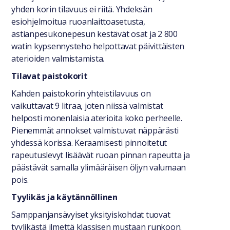
yhden korin tilavuus ei riitä. Yhdeksän
esiohjelmoitua ruoanlaittoasetusta,
astianpesukonepesun kestävät osat ja 2 800
watin kypsennysteho helpottavat päivittäisten
aterioiden valmistamista.
Tilavat paistokorit
Kahden paistokorin yhteistilavuus on
vaikuttavat 9 litraa, joten niissä valmistat
helposti monenlaisia aterioita koko perheelle.
Pienemmät annokset valmistuvat näppärästi
yhdessä korissa. Keraamisesti pinnoitetut
rapeutuslevyt lisäävät ruoan pinnan rapeutta ja
päästävät samalla ylimääräisen öljyn valumaan
pois.
Tyylikäs ja käytännöllinen
Samppanjansävyiset yksityiskohdat tuovat
tyylikästä ilmettä klassisen mustaan runkoon.