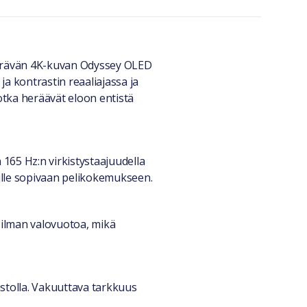
 terävän 4K-kuvan Odyssey OLED
a kontrastin reaaliajassa ja
otka heräävät eloon entistä
 165 Hz:n virkistystaajuudella
ulle sopivaan pelikokemukseen.
 ilman valovuotoa, mikä
astolla. Vakuuttava tarkkuus