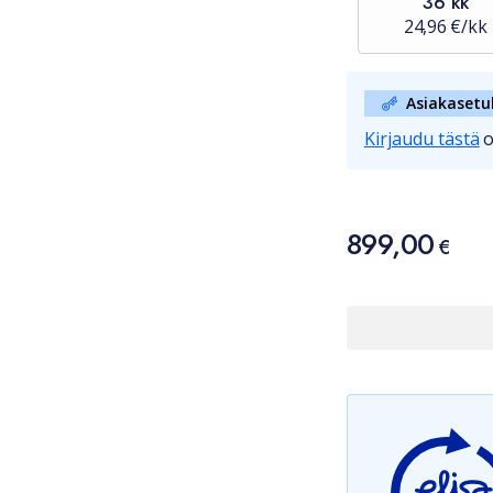
36 kk
24,96 €/kk
Asiakasetu
Kirjaudu tästä
o
Hinta
899,00
899,00 €
€