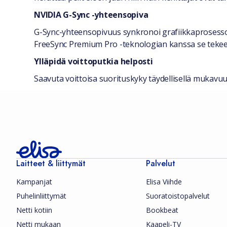
NVIDIA G-Sync -yhteensopiva
G-Sync-yhteensopivuus synkronoi grafiikkaprosessor
FreeSync Premium Pro -teknologian kanssa se tekee s
Ylläpidä voittoputkia helposti
Saavuta voittoisa suorituskyky täydellisellä mukavuude
Laitteet & liittymät
Palvelut
Kampanjat
Elisa Viihde
Puhelinliittymät
Suoratoistopalvelut
Netti kotiin
Bookbeat
Netti mukaan
Kaapeli-TV