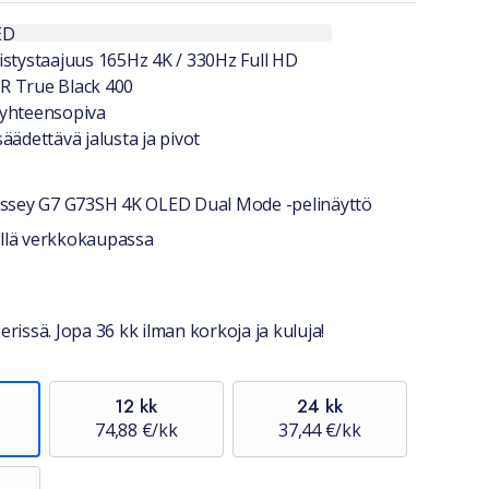
a lyhyesti
ED
istystaajuus 165Hz 4K / 330Hz Full HD
R True Black 400
-yhteensopiva
äädettävä jalusta ja pivot
ssey G7 G73SH 4K OLED Dual Mode -pelinäyttö
stiedot
jellä verkkokaupassa
erissä. Jopa 36 kk ilman korkoja ja kuluja!
12 kk
24 kk
74,88 €/kk
37,44 €/kk