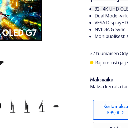
Tuotteest
32'' 4K UHD OL
Dual Mode -virk
VESA DisplayHD
NVIDIA G-Sync 
Monipuolisesti s
32 tuumainen Ody
Saatavuu
Rajoitetusti jäl
Maksuaika
Maksa kerralla tai 
Kertamaksu
899,00 €