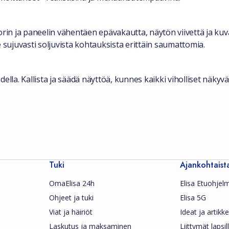
in ja paneelin vähentäen epävakautta, näytön viivettä ja ku
ujuvasti soljuvista kohtauksista erittäin saumattomia.
lla. Kallista ja säädä näyttöä, kunnes kaikki viholliset näkyvät 
Tuki
Ajankohtaist
OmaElisa 24h
Elisa Etuohjel
Ohjeet ja tuki
Elisa 5G
Viat ja häiriöt
Ideat ja artikkel
Laskutus ja maksaminen
Liittymät lapsil