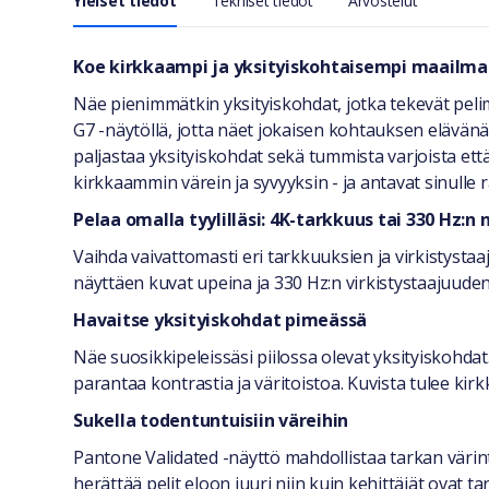
Yleiset tiedot
Tekniset tiedot
Arvostelut
Yleiset tiedot
Koe kirkkaampi ja yksityiskohtaisempi maailma
Näe pienimmätkin yksityiskohdat, jotka tekevät pel
G7 -näytöllä, jotta näet jokaisen kohtauksen elävän
paljastaa yksityiskohdat sekä tummista varjoista ett
kirkkaammin värein ja syvyyksin - ja antavat sinulle 
Pelaa omalla tyylilläsi: 4K-tarkkuus tai 330 Hz:n
Vaihda vaivattomasti eri tarkkuuksien ja virkistysta
näyttäen kuvat upeina ja 330 Hz:n virkistystaajuud
Havaitse yksityiskohdat pimeässä
Näe suosikkipeleissäsi piilossa olevat yksityiskohd
parantaa kontrastia ja väritoistoa. Kuvista tulee kirk
Sukella todentuntuisiin väreihin
Pantone Validated -näyttö mahdollistaa tarkan värint
herättää pelit eloon juuri niin kuin kehittäjät ovat 