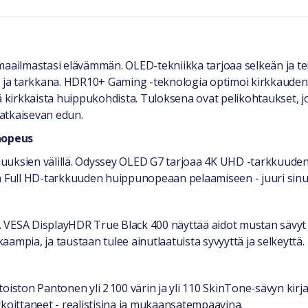
imaailmastasi elävämmän. OLED-tekniikka tarjoaa selkeän ja
ä ja tarkkana. HDR10+ Gaming -teknologia optimoi kirkkauden j
ä kirkkaista huippukohdista. Tuloksena ovat pelikohtaukset, j
ratkaisevan edun.
 nopeus
ajuuksien välillä. Odyssey OLED G7 tarjoaa 4K UHD -tarkkuuden
en Full HD-tarkkuuden huippunopeaan pelaamiseen - juuri sin
at. VESA DisplayHDR True Black 400 näyttää aidot mustan sävyt
kaampia, ja taustaan tulee ainutlaatuista syvyyttä ja selkeyttä.
oiston Pantonen yli 2 100 värin ja yli 110 SkinTone-sävyn kirj
tarkoittaneet - realistisina ja mukaansatempaavina.