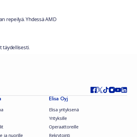
van repeilyä. Yhdessä AMD
täydellisesti.
a
Elisa Oyj
ma
Elisa yrityksenä
Yrityksille
it
Operaattoreille
le ja nuorille
Rekrytointi