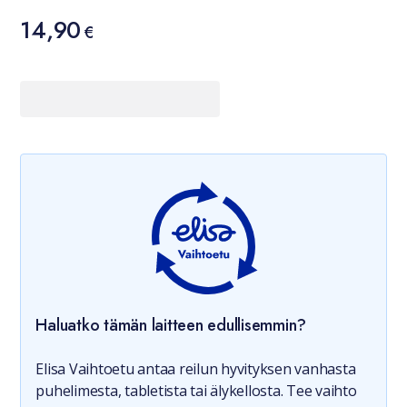
Hinta
14,90
14,90 €
€
Haluatko tämän laitteen edullisemmin?
Elisa Vaihtoetu antaa reilun hyvityksen vanhasta
puhelimesta, tabletista tai älykellosta. Tee vaihto