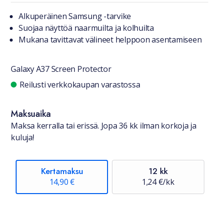
Tuotteesta lyhyesti
Alkuperäinen Samsung -tarvike
Suojaa näyttöä naarmuilta ja kolhuilta
Mukana tavittavat välineet helppoon asentamiseen
Galaxy A37 Screen Protector
Saatavuustiedot
Reilusti verkkokaupan varastossa
Maksuaika
Maksa kerralla tai erissä. Jopa 36 kk ilman korkoja ja
kuluja!
Kertamaksu
12 kk
14,90 €
1,24 €/kk