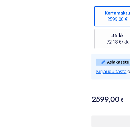
Kertamaksu
2599,00 €
36 kk
72,18 €/kk
Asiakasetu
Kirjaudu tästä
o
Hinta
2599,00
2599,00 €
€