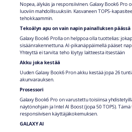
Nopea, älykäs ja responsiivinen. Galaxy Book6 Pro on
luoviin mahdollisuuksiin. Kasvaneen TOPS-kapasiteeti
tehokkaammin.
Tekoälyn apu on vain napin painalluksen päässä
Galaxy Book6 Prolla on helppoa olla tuottelias: joka
sisäänrakennettuna. AI-pikanäppäimellä pääset napin 
Yhteyttä ei tarvita: teho löytyy laitteesta itsestään
Akku joka kestää
Uuden Galaxy Book6 Pron akku kestää jopa 26 tuntia. 
akunvarauksen.
Prosessori
Galaxy Book6 Pro on varustettu toisiinsa yhdistetyill
näytönohjain ja Intel AI Boost (jopa 50 TOPS). Täm
responsiivisen käyttäjäkokemuksen.
GALAXY AI