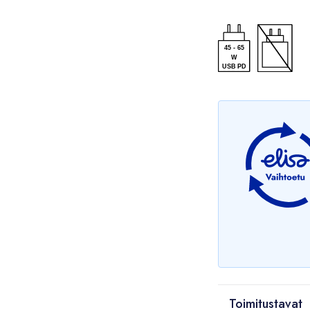
45
-
65
W
USB PD
Toimitustavat