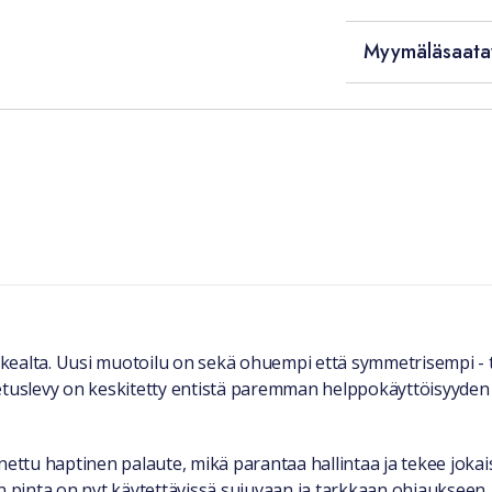
Myymäläsaata
kealta. Uusi muotoilu on sekä ohuempi että symmetrisempi - 
uslevy on keskitetty entistä paremman helppokäyttöisyyden 
ttu haptinen palaute, mikä parantaa hallintaa ja tekee jokai
inta on nyt käytettävissä sujuvaan ja tarkkaan ohjaukseen. Li