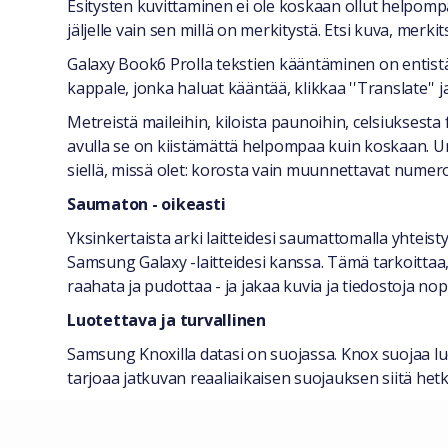
Esitysten kuvittaminen ei ole koskaan ollut helpompa
jäljelle vain sen millä on merkitystä. Etsi kuva, merki
Galaxy Book6 Prolla tekstien kääntäminen on entist
kappale, jonka haluat kääntää, klikkaa ''Translate'' ja 
Metreistä maileihin, kiloista paunoihin, celsiuksesta
avulla se on kiistämättä helpompaa kuin koskaan. Un
siellä, missä olet: korosta vain muunnettavat numero
Saumaton - oikeasti
Yksinkertaista arki laitteidesi saumattomalla yhtei
Samsung Galaxy -laitteidesi kanssa. Tämä tarkoittaa, 
raahata ja pudottaa - ja jakaa kuvia ja tiedostoja nop
Luotettava ja turvallinen
Samsung Knoxilla datasi on suojassa. Knox suojaa luo
tarjoaa jatkuvan reaaliaikaisen suojauksen siitä het