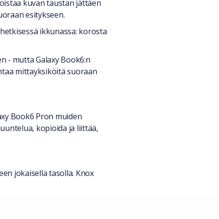
poistaa kuvan taustan jättäen
 suoraan esitykseen.
hetkisessä ikkunassa: korosta
een - mutta Galaxy Book6:n
htaa mittayksiköitä suoraan
alaxy Book6 Pron muiden
untelua, kopioida ja liittää,
en jokaisella tasolla. Knox