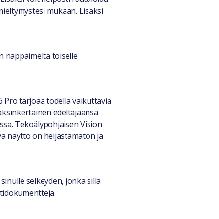
ieltymystesi mukaan. Lisäksi
n näppäimeltä toiselle
ro tarjoaa todella vaikuttavia
kaksinkertainen edeltäjäänsä
eissa. Tekoälypohjaisen Vision
eva näyttö on heijastamaton ja
inulle selkeyden, jonka sillä
kstidokumentteja.