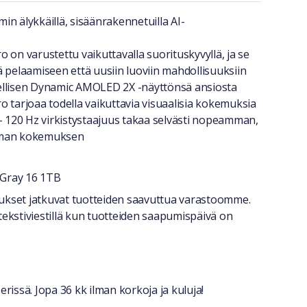
a lyhyesti
n älykkäillä, sisäänrakennetuilla AI-
 on varustettu vaikuttavalla suorituskyvyllä, ja se
ä pelaamiseen että uusiin luoviin mahdollisuuksiin
ellisen Dynamic AMOLED 2X -näyttönsä ansiosta
o tarjoaa todella vaikuttavia visuaalisia kokemuksia
 - 120 Hz virkistystaajuus takaa selvästi nopeamman,
mman kokemuksen
 Gray 16 1TB
stiedot
itukset jatkuvat tuotteiden saavuttua varastoomme.
tekstiviestillä kun tuotteiden saapumispäivä on
erissä. Jopa 36 kk ilman korkoja ja kuluja!