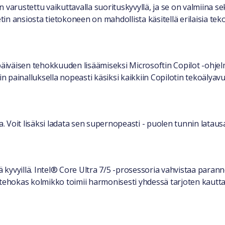
 varustettu vaikuttavalla suorituskyvyllä, ja se on valmiina s
n ansiosta tietokoneen on mahdollista käsitellä erilaisia teko
päiväisen tehokkuuden lisäämiseksi Microsoftin Copilot -ohjel
painalluksella nopeasti käsiksi kaikkiin Copilotin tekoälyavu
Voit lisäksi ladata sen supernopeasti - puolen tunnin latausa
ä kyvyillä. Intel® Core Ultra 7/5 -prosessoria vahvistaa parann
ä tehokas kolmikko toimii harmonisesti yhdessä tarjoten kaut