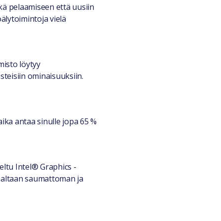
ekä pelaamiseen että uusiin
älytoimintoja vielä
misto löytyy
steisiin ominaisuuksiin.
ika antaa sinulle jopa 65 %
eltu Intel® Graphics -
taaltaan saumattoman ja