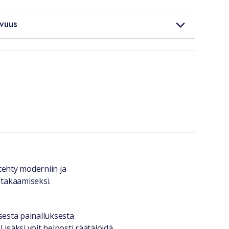
vuus
tehty moderniin ja
takaamiseksi.
sesta painalluksesta
säksi voit helposti räätälöidä