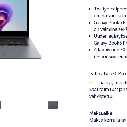
Tuotteest
Tee työ helpommi
ominaisuuksilla
Galaxy Book6 Pro
on valmiina sek
Uuden edistyks
Galaxy Book6 Pr
Adaptiivinen 30
responsiivise
Galaxy Book6 Pro
Saatavuu
Tilaa nyt, toim
Saat toimitusajan 
vahvistettu.
Maksuaika
Maksa kerralla tai 