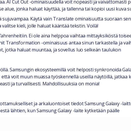
a. AI Cut Out -ominaisuudella voit nopeasti ja vaivattomasti 
tse alue, jonka haluat käyttää, ja tallenna tai kopioi uusi kuva
ä sujuvampaa. Käytä vain Translate ominaisuutta suoraan sen
valitse kieli, jolle haluat kääntää tekstin. Voilà!
 fahrenheitiin. Ei ole aina helppoa vaihtaa mittayksiköstä tois
it Transformation -ominaisuus antaa sinun tarkastella ja vai
t, jotka haluat muuntaa, ja sovellus luo selkeän taulukon
styöllä. Samsungin ekosysteemillä voit helposti synkronoida G
että voit muun muassa työskennellä useilla näytöillä, jatkaa ku
easti ja turvallisesti. Mahdollisuuksia on monia!
ttamukselliset ja arkaluontoiset tiedot Samsung Galaxy -laitte
kestä lähtien, kun Samsung Galaxy -laite kytketään päälle