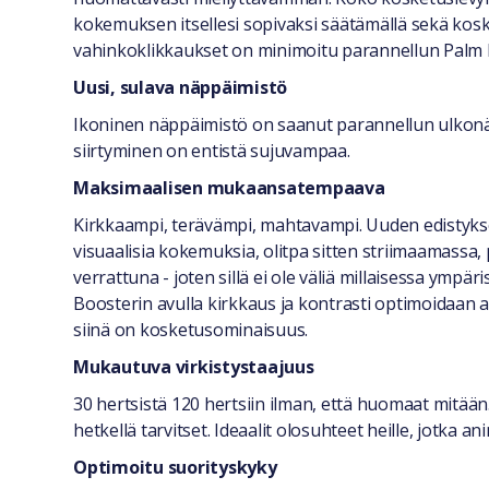
kokemuksen itsellesi sopivaksi säätämällä sekä kos
vahinkoklikkaukset on minimoitu parannellun Palm 
Uusi, sulava näppäimistö
Ikoninen näppäimistö on saanut parannellun ulkonäön
siirtyminen on entistä sujuvampaa.
Maksimaalisen mukaansatempaava
Kirkkaampi, terävämpi, mahtavampi. Uuden edistykse
visuaalisia kokemuksia, olitpa sitten striimaamassa,
verrattuna - joten sillä ei ole väliä millaisessa ymp
Boosterin avulla kirkkaus ja kontrasti optimoidaan au
siinä on kosketusominaisuus.
Mukautuva virkistystaajuus
30 hertsistä 120 hertsiin ilman, että huomaat mitään
hetkellä tarvitset. Ideaalit olosuhteet heille, jotka a
Optimoitu suorityskyky