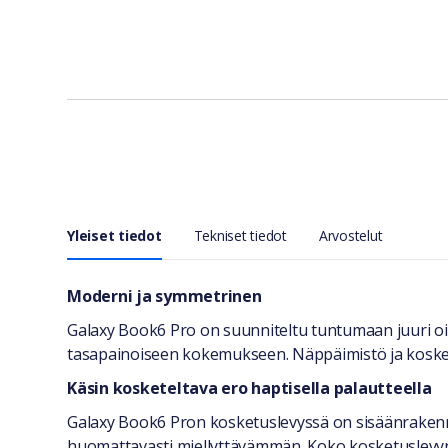
Yleiset tiedot
Tekniset tiedot
Arvostelut
Yleiset tiedot
Moderni ja symmetrinen
Galaxy Book6 Pro on suunniteltu tuntumaan juuri oi
tasapainoiseen kokemukseen. Näppäimistö ja kosket
Käsin kosketeltava ero haptisella palautteella
Galaxy Book6 Pron kosketuslevyssä on sisäänrakenne
huomattavasti miellyttävämmän. Koko kosketuslevyn p