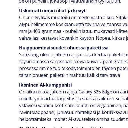
Se on puhelin, joka sopii vaativaankin tyylitajuun.
Uskomattoman ohut ja kevyt
Ohuen tyylikäs muotoilu on meille vasta alkua. Sitä
älypuhelimemme koskaan, että täynnä vertaansa vaill
mm ja 163 grammaa - puhelin istuu mukavasti käteen 
vahva lasi kestävät kovankin käytön. Nopea, kirkas ja
Huippuominaisuudet ohuessa paketissa
Samsung rikkoo jälleen rajoja. Tällä kertaa paket
täysin omassa sarjassaan olevia kuvia. Upeat grafi
prosessorimme tuo tekoälytoimintojen täyden potentia
tähän ohueen pakettiin mahtuu kaikki tarvittava.
Ikoninen AI-kumppanisi
On aika rikkoa jälleen rajoja. Galaxy S25 Edge on ää
todella ymmärtää tarpeitasi ja säästää aikaasi. Se hak
ystäviesi vaatimukset: sallii koirat, on vegaaninen, h
ravintolaoppaasi, juhlasuunnittelijasi ja kotiläksyavus
helpottamiseksi monet AI-avusteiset ominaisuudet to