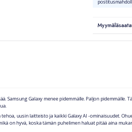
postitusmahdoll
Myymäläsaata
iittää. Samsung Galaxy menee pidemmälle. Paljon pidemmälle.
ua.
tehoa, uusin laitteisto ja kaikki Galaxy AI -ominaisuudet. O
ikä on hyvä, koska tämän puhelimen haluat pitää aina mukan