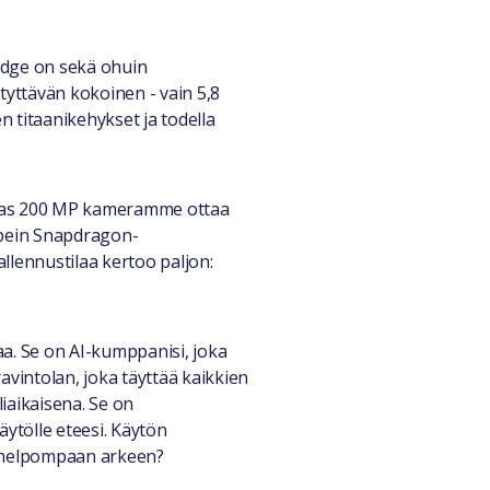
 Edge on sekä ohuin
tyttävän kokoinen - vain 5,8
 titaanikehykset ja todella
Paras 200 MP kameramme ottaa
opein Snapdragon-
allennustilaa kertoo paljon:
aa. Se on AI-kumppanisi, joka
ravintolan, joka täyttää kaikkien
liaikaisena. Se on
näytölle eteesi. Käytön
ta helpompaan arkeen?