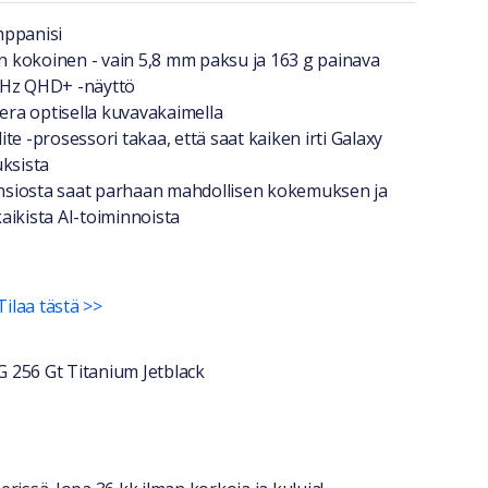
a lyhyesti
mppanisi
kokoinen - vain 5,8 mm paksu ja 163 g painava
 Hz QHD+ -näyttö
ra optisella kuvavakaimella
te -prosessori takaa, että saat kaiken irti Galaxy
uksista
siosta saat parhaan mahdollisen kokemuksen ja
aikista AI-toiminnoista
Tilaa tästä >>
G 256 Gt Titanium Jetblack
stiedot