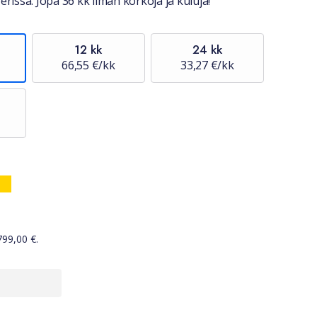
erissä. Jopa 36 kk ilman korkoja ja kuluja!
12 kk
24 kk
66,55 €/kk
33,27 €/kk
799,00
€.