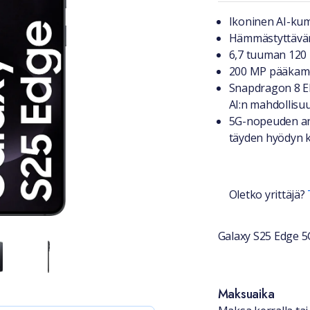
Tuotteest
Ikoninen AI-ku
Hämmästyttävän 
6,7 tuuman 120
200 MP pääkame
Snapdragon 8 Eli
AI:n mahdollisu
5G-nopeuden an
täyden hyödyn k
Oletko yrittäjä?
Galaxy S25 Edge 5
Saatavuu
Maksuaika