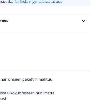
isuutta.
Tarkista myymäläsaatavuus
vuus
 Tähän ohueen pakettiin mahtuu
huesta ulkokuorestaan huolimatta
asi.