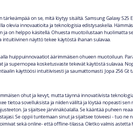
kin tärkeämpää on se, mitä löytyy sisältä. Samsung Galaxy S25
a olevia innovaatioita ja teknologisia edistysaskelia. Hämmäs
ja on helppo käsitellä. Ohuesta muotoilustaan huolimatta sen
 intuitiivinen näyttö tekee käytöstä ihanan sulavaa.
oimalla huippuinnovaatiot äärimmäisen ohueen muotoiluun. 
ikat ja supernopea kosketusvaste tekevät käytöstä sulavaa. N
alin käyttöösi intuitiivisesti ja saumattomasti. Jopa 256 Gt t
rimmäisen ohut ja kevyt, mutta täynnä innovatiivista teknologi
ee tietoa sovelluksista ja niiden väliltä ja löytää nopeasti sen 
ajusteeton. Ja sijaitsee järvinäköalalla. Se kääntää puheen reaa
tajasi. Se oppii tuntemaan sinut ja sijaitsee toiveesi - tuo ne 
imivat sekä online- että offline-tilassa. Oletko valmis astet