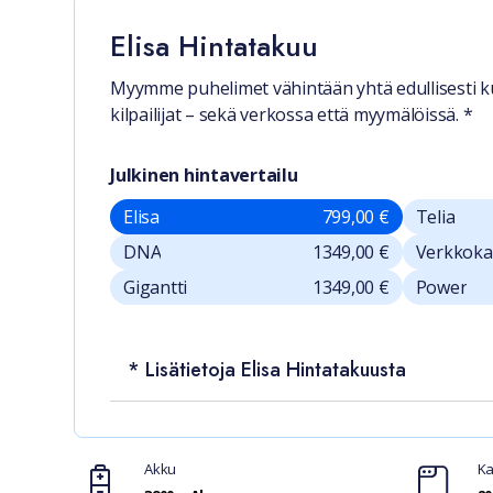
Elisa Hintatakuu
Myymme puhelimet vähintään yhtä edullisesti k
kilpailijat – sekä verkossa että myymälöissä. *
Julkinen hintavertailu
Elisa
799,00 €
Telia
DNA
1349,00 €
Verkkok
Gigantti
1349,00 €
Power
* Lisätietoja Elisa Hintatakuusta
Ominaisuudet
Akku
Ka