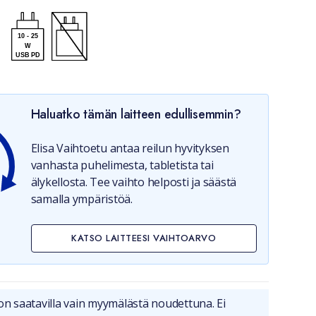
10
-
25
W
USB PD
u uudessa välilehdessä)
Haluatko tämän laitteen edullisemmin?
Elisa Vaihtoetu antaa reilun hyvityksen
vanhasta puhelimesta, tabletista tai
älykellosta. Tee vaihto helposti ja säästä
samalla ympäristöä.
KATSO LAITTEESI VAIHTOARVO
on saatavilla vain myymälästä noudettuna. Ei