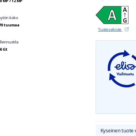
0 MP / 12 MP
ytön koko
70 tuumaa
(avautu
Tuoteseloste
llennustila
6 Gt
Kyseinen tuote 