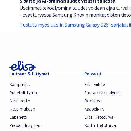
Sisältö ja AI-ominaisuudet visusti tallessa
Useimmat tekoälyominaisuudet voidaan ajaa turvallisest
- ovat turvassa Samsung Knoxin monitasoisten tietos
Tustutu myös uusiin Samsung Galaxy S26 -sarjalaisii
Laitteet & liittymät
Palvelut
Kampanjat
Elisa Viihde
Puhelinliittymät
Suoratoistopalvelut
Netti kotiin
Bookbeat
Netti mukaan
Kaapeli-TV
Laitenetti
Elisa Tietoturva
Prepaid-liittymät
Kodin Tietoturva