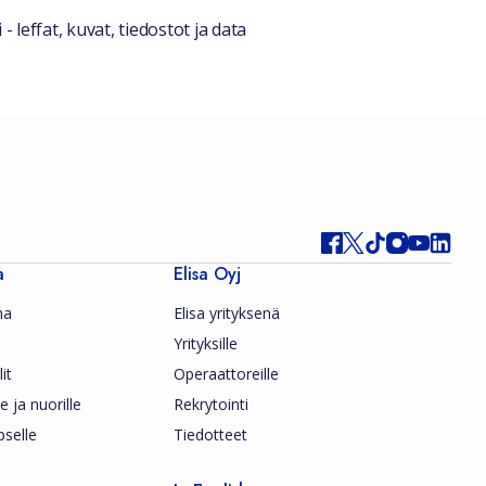
 leffat, kuvat, tiedostot ja data
a
Elisa Oyj
ma
Elisa yrityksenä
Yrityksille
it
Operaattoreille
le ja nuorille
Rekrytointi
pselle
Tiedotteet