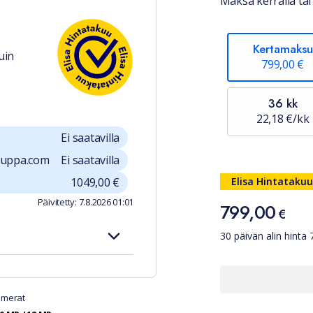
Maksa kerralla tai 
Kertamaksu
uin
799,00 €
36 kk
22,18 €/kk
Ei saatavilla
auppa.com
Ei saatavilla
Hinta
1049,00 €
Elisa Hintatakuu
Päivitetty: 7.8.2026 01:01
799,00
799,00 €
€
30 päivän alin hinta
merat