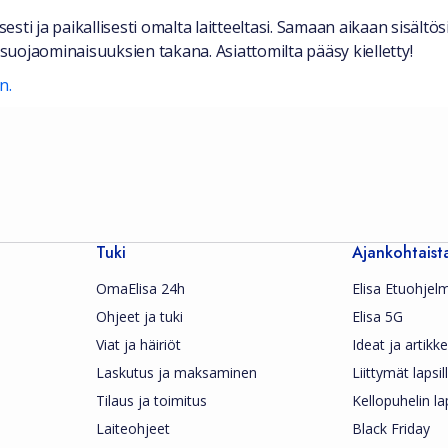
i ja paikallisesti omalta laitteeltasi. Samaan aikaan sisältösi -
uojaominaisuuksien takana. Asiattomilta pääsy kielletty!
n.
Tuki
Ajankohtaist
OmaElisa 24h
Elisa Etuohjel
Ohjeet ja tuki
Elisa 5G
Viat ja häiriöt
Ideat ja artikkel
Laskutus ja maksaminen
Liittymät lapsil
Tilaus ja toimitus
Kellopuhelin la
Laiteohjeet
Black Friday