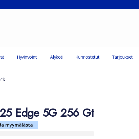
at
Hyvinvointi
Älykoti
Kunnostetut
Tarjoukset
ack
S25 Edge 5G 256 Gt
da myymälästä