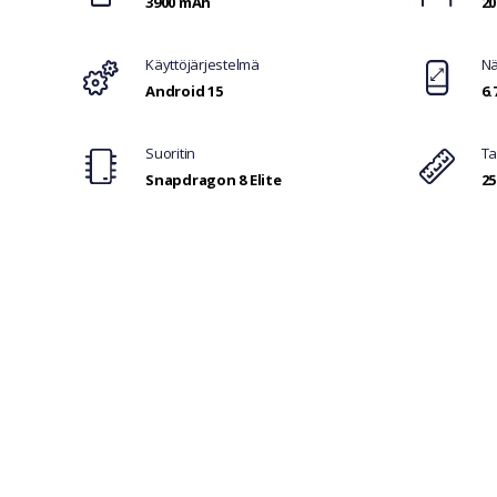
3900 mAh
20
Käyttöjärjestelmä
Nä
Android 15
6.
Suoritin
Ta
Snapdragon 8 Elite
25