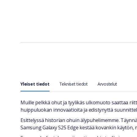
Yleiset tiedot
Tekniset tiedot
Arvostelut
Yleiset tiedot
Muille pelkkä ohut ja tyylikäs ulkomuoto saattaa r
huippuluokan innovaatioita ja edistynyttä suunnittel
Esittelyssä historian ohuin älypuhelimemme. Täynnä 
Samsung Galaxy S25 Edge kestää kovankin käytön, m