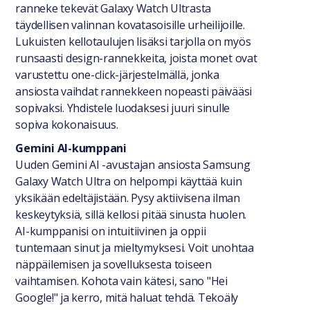
ranneke tekevät Galaxy Watch Ultrasta
täydellisen valinnan kovatasoisille urheilijoille.
Lukuisten kellotaulujen lisäksi tarjolla on myös
runsaasti design-rannekkeita, joista monet ovat
varustettu one-click-järjestelmällä, jonka
ansiosta vaihdat rannekkeen nopeasti päivääsi
sopivaksi. Yhdistele luodaksesi juuri sinulle
sopiva kokonaisuus.
Gemini AI-kumppani
Uuden Gemini AI -avustajan ansiosta Samsung
Galaxy Watch Ultra on helpompi käyttää kuin
yksikään edeltäjistään. Pysy aktiivisena ilman
keskeytyksiä, sillä kellosi pitää sinusta huolen.
AI-kumppanisi on intuitiivinen ja oppii
tuntemaan sinut ja mieltymyksesi. Voit unohtaa
näppäilemisen ja sovelluksesta toiseen
vaihtamisen. Kohota vain kätesi, sano "Hei
Google!" ja kerro, mitä haluat tehdä. Tekoäly