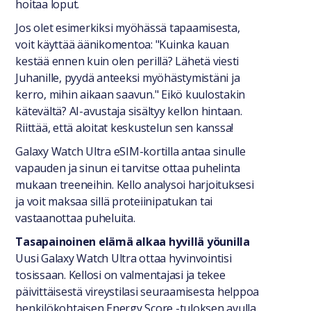
hoitaa loput.
Jos olet esimerkiksi myöhässä tapaamisesta,
voit käyttää äänikomentoa: "Kuinka kauan
kestää ennen kuin olen perillä? Lähetä viesti
Juhanille, pyydä anteeksi myöhästymistäni ja
kerro, mihin aikaan saavun." Eikö kuulostakin
kätevältä? AI-avustaja sisältyy kellon hintaan.
Riittää, että aloitat keskustelun sen kanssa!
Galaxy Watch Ultra eSIM-kortilla antaa sinulle
vapauden ja sinun ei tarvitse ottaa puhelinta
mukaan treeneihin. Kello analysoi harjoituksesi
ja voit maksaa sillä proteiinipatukan tai
vastaanottaa puheluita.
Tasapainoinen elämä alkaa hyvillä yöunilla
Uusi Galaxy Watch Ultra ottaa hyvinvointisi
tosissaan. Kellosi on valmentajasi ja tekee
päivittäisestä vireystilasi seuraamisesta helppoa
henkilökohtaisen Energy Score -tuloksen avulla.