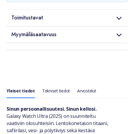
Toimitustavat
Myymäläsaatavuus
Yleiset tiedot
Tekniset tiedot
Arvostelut
Yleiset tiedot
Sinun persoonallisuutesi. Sinun kellosi.
Galaxy Watch Ultra (2025) on suunniteltu
vaativiin olosuhteisiin. Lentokonetason titaani,
safiirilasi, vesi- ja pölytiiviys sekä kestävä