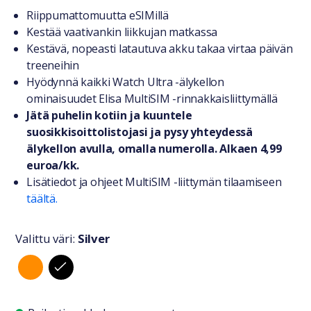
Tuotteesta lyhyesti
Riippumattomuutta eSIMillä
Kestää vaativankin liikkujan matkassa
Kestävä, nopeasti latautuva akku takaa virtaa päivän
treeneihin
Hyödynnä kaikki Watch Ultra -älykellon
ominaisuudet Elisa MultiSIM -rinnakkaisliittymällä
Jätä puhelin kotiin ja kuuntele
suosikkisoittolistojasi ja pysy yhteydessä
älykellon avulla, omalla numerolla. Alkaen 4,99
euroa/kk.
Lisätiedot ja ohjeet MultiSIM -liittymän tilaamiseen
täältä.
Valittu väri:
Silver
Valitse väri