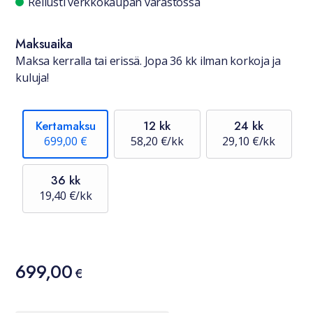
Saatavuustiedot
Reilusti verkkokaupan varastossa
Maksuaika
Maksa kerralla tai erissä. Jopa 36 kk ilman korkoja ja
kuluja!
Kertamaksu
12 kk
24 kk
699,00 €
58,20 €/kk
29,10 €/kk
36 kk
19,40 €/kk
Hinta
699,00
699,00 €
€