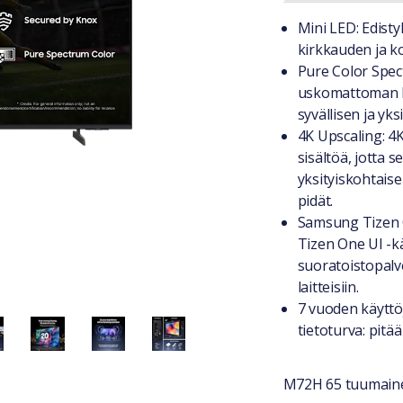
Tuotteest
Mini LED: Edist
kirkkauden ja ko
Pure Color Spect
uskomattoman lu
syvällisen ja yk
4K Upscaling: 
sisältöä, jotta 
yksityiskohtaisem
pidät.
Samsung Tizen 
Tizen One UI -k
suoratoistopalv
laitteisiin.
7 vuoden käyttö
tietoturva: pitää
M72H 65 tuumaine