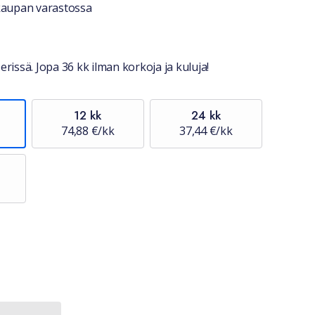
stiedot
okaupan varastossa
erissä. Jopa 36 kk ilman korkoja ja kuluja!
12 kk
24 kk
74,88 €/kk
37,44 €/kk