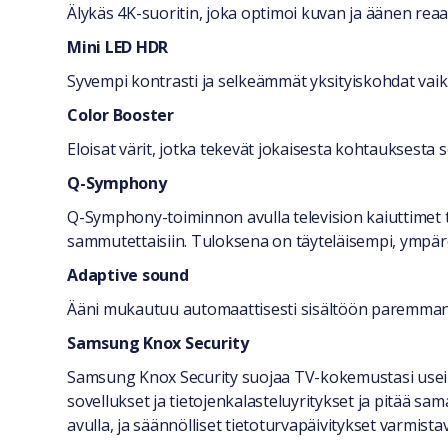
Älykäs 4K-suoritin, joka optimoi kuvan ja äänen reaal
Mini LED HDR
Syvempi kontrasti ja selkeämmät yksityiskohdat vaiku
Color Booster
Eloisat värit, jotka tekevät jokaisesta kohtauksest
Q-Symphony
Q-Symphony-toiminnon avulla television kaiuttimet 
sammutettaisiin. Tuloksena on täyteläisempi, ympäröi
Adaptive sound
Ääni mukautuu automaattisesti sisältöön paremma
Samsung Knox Security
Samsung Knox Security suojaa TV-kokemustasi useilla t
sovellukset ja tietojenkalasteluyritykset ja pitää sam
avulla, ja säännölliset tietoturvapäivitykset varmistav