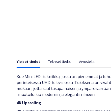
Yleiset tiedot
Tekniset tiedot
Arvostelut
Yleiset tiedot
Koe Mini LED -tekniikka, jossa on pienemmät ja te
perinteisessä UHD-televisiossa. Tuloksena on vivahte
mukaan, jotta saat tasapainoisen ja ympäröivän ääni
-muotoilu luo modernin ja elegantin ilmeen.
4K Upscaling