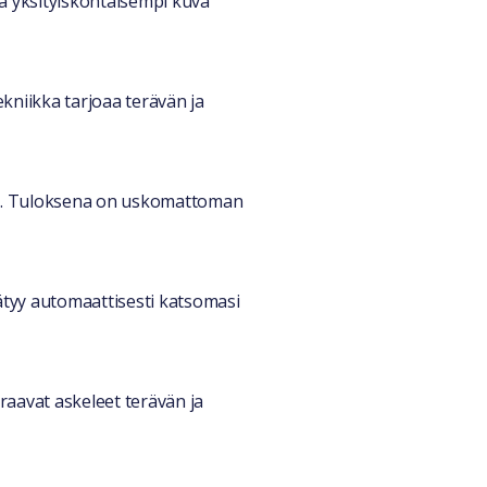
a yksityiskohtaisempi kuva
ekniikka tarjoaa terävän ja
vyä. Tuloksena on uskomattoman
ätyy automaattisesti katsomasi
uraavat askeleet terävän ja