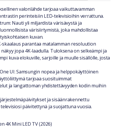
a lyhyesti
yksellinen valonlähde tarjoaa vaikuttavamman
ntrastin perinteisiin LED-televisioihin verrattuna.
rum: Nauti yli miljardista värisävystä ja
onnollisista värisiirtymistä, joka mahdollistaa
sityiskohtaisen kuvan.
4K-skaalaus parantaa matalamman resoluution
se näkyy jopa 4K-laadulla. Tuloksena on selkeämpi ja
pi kuva elokuville, sarjoille ja muulle sisällölle, josta
One UI: Samsungin nopea ja helppokäyttöinen
äyttöliittymä tarjoaa suosituimmat
elut ja langattoman yhdistettävyyden kodin muihin
järjestelmäpäivitykset ja sisäänrakennettu
 televisiosi päivitettynä ja suojattuna vuosia.
n 4K Mini LED TV (2026)