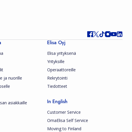
a
Elisa Oyj
ma
Elisa yrityksenä
Yrityksille
it
Operaattoreille
le ja nuorille
Rekrytointi
pselle
Tiedotteet
In English
san asiakkaille
Customer Service
OmaElisa Self Service
Moving to Finland