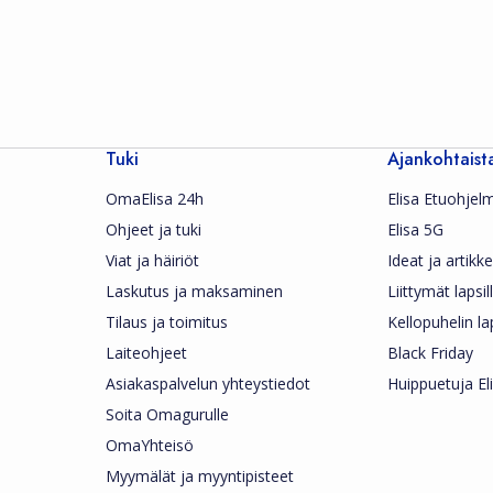
Tuki
Ajankohtaist
OmaElisa 24h
Elisa Etuohjel
Ohjeet ja tuki
Elisa 5G
Viat ja häiriöt
Ideat ja artikkel
Laskutus ja maksaminen
Liittymät lapsil
Tilaus ja toimitus
Kellopuhelin la
Laiteohjeet
Black Friday
Asiakaspalvelun yhteystiedot
Huippuetuja Eli
Soita Omagurulle
OmaYhteisö
Myymälät ja myyntipisteet