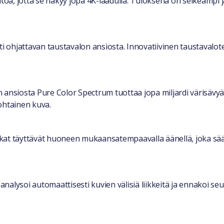
ä, jotta se näkyy jopa 4K-laadulla. Tuloksena on selkeämpi j
ti ohjattavan taustavalon ansiosta. Innovatiivinen taustavalot
n ansiosta Pure Color Spectrum tuottaa jopa miljardi värisä
kohtainen kuva.
kat täyttävät huoneen mukaansatempaavalla äänellä, joka sä
 analysoi automaattisesti kuvien välisiä liikkeitä ja ennakoi se