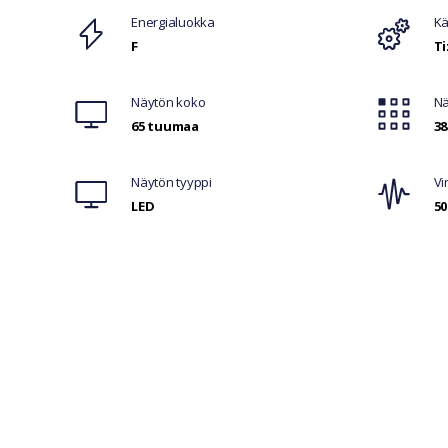
Ominaisuudet
Energialuokka
Kä
F
T
Näytön koko
Nä
65 tuumaa
38
Näytön tyyppi
Vi
LED
50