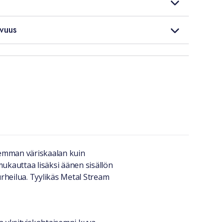
vuus
jemman väriskaalan kuin
mukauttaa lisäksi äänen sisällön
urheilua. Tyylikäs Metal Stream