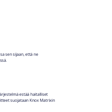
a sen sijaan, että ne
ssä.
rjestelmä estää haitalliset
laitteet suojataan Knox Matrixin