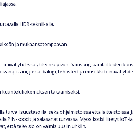
iajassa.
ttavalla HDR-tekniikalla.
a selkeän ja mukaansatempaavan.
toimivat yhdessä yhteensopivien Samsung-äänilaitteiden kanss
vämpi ääni, jossa dialogi, tehosteet ja musiikki toimivat yhde
n kuuntelukokemuksen takaamiseksi.
urvallisuustasoilla, sekä ohjelmistoissa että laitteistoissa. Jä
alla PIN-koodit ja salasanat turvassa. Myös kotisi liitetyt IoT-
at, että televisio on valmis uusiin uhkiin.