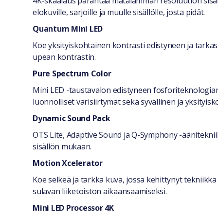
4K-skaalaus parantaa matalamman resoluution sisältö
elokuville, sarjoille ja muulle sisällölle, josta pidät.
Quantum Mini LED
Koe yksityiskohtainen kontrasti edistyneen ja tarkas
upean kontrastin.
Pure Spectrum Color
Mini LED -taustavalon edistyneen fosforiteknologia
luonnolliset värisiirtymät sekä syvällinen ja yksityis
Dynamic Sound Pack
OTS Lite, Adaptive Sound ja Q-Symphony -ääniteknii
sisällön mukaan.
Motion Xcelerator
Koe selkeä ja tarkka kuva, jossa kehittynyt tekniikka
sulavan liiketoiston aikaansaamiseksi.
Mini LED Processor 4K