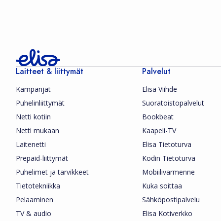
Laitteet & liittymät
Palvelut
Kampanjat
Elisa Viihde
Puhelinliittymät
Suoratoistopalvelut
Netti kotiin
Bookbeat
Netti mukaan
Kaapeli-TV
Laitenetti
Elisa Tietoturva
Prepaid-liittymät
Kodin Tietoturva
Puhelimet ja tarvikkeet
Mobiilivarmenne
Tietotekniikka
Kuka soittaa
Pelaaminen
Sähköpostipalvelu
TV & audio
Elisa Kotiverkko