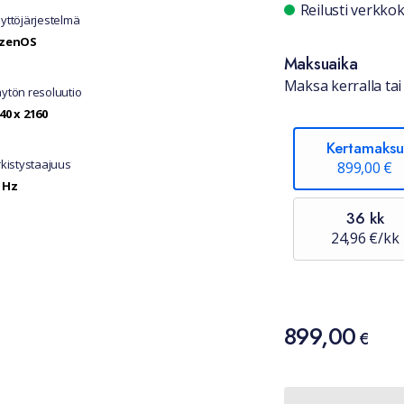
Saatavuu
Reilusti verkk
yttöjärjestelmä
izenOS
Maksuaika
Maksa kerralla tai 
ytön resoluutio
40 x 2160
Kertamaksu
rkistystaajuus
899,00 €
 Hz
36 kk
24,96 €/kk
Hinta
899,00
899,00 €
€