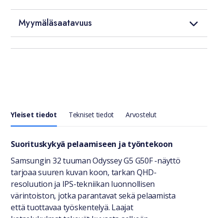
Myymäläsaatavuus
Yleiset tiedot
Tekniset tiedot
Arvostelut
Yleiset tiedot
Suorituskykyä pelaamiseen ja työntekoon
Samsungin 32 tuuman Odyssey G5 G50F -näyttö
tarjoaa suuren kuvan koon, tarkan QHD-
resoluution ja IPS-tekniikan luonnollisen
värintoiston, jotka parantavat sekä pelaamista
että tuottavaa työskentelyä. Laajat