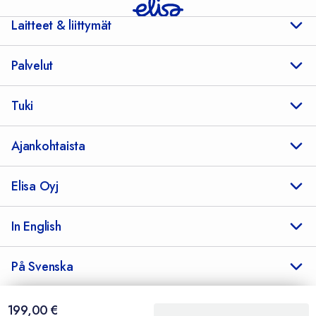
Laitteet & liittymät
Palvelut
Tuki
Ajankohtaista
Elisa Oyj
In English
På Svenska
199,00 €
199,00
€