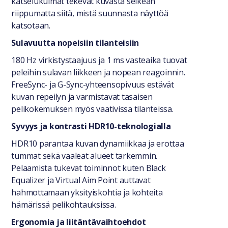
katselukulmat tekevät kuvasta selkeän
riippumatta siitä, mistä suunnasta näyttöä
katsotaan.
Sulavuutta nopeisiin tilanteisiin
180 Hz virkistystaajuus ja 1 ms vasteaika tuovat
peleihin sulavan liikkeen ja nopean reagoinnin.
FreeSync- ja G-Sync-yhteensopivuus estävät
kuvan repeilyn ja varmistavat tasaisen
pelikokemuksen myös vaativissa tilanteissa.
Syvyys ja kontrasti HDR10-teknologialla
HDR10 parantaa kuvan dynamiikkaa ja erottaa
tummat sekä vaaleat alueet tarkemmin.
Pelaamista tukevat toiminnot kuten Black
Equalizer ja Virtual Aim Point auttavat
hahmottamaan yksityiskohtia ja kohteita
hämärissä pelikohtauksissa.
Ergonomia ja liitäntävaihtoehdot