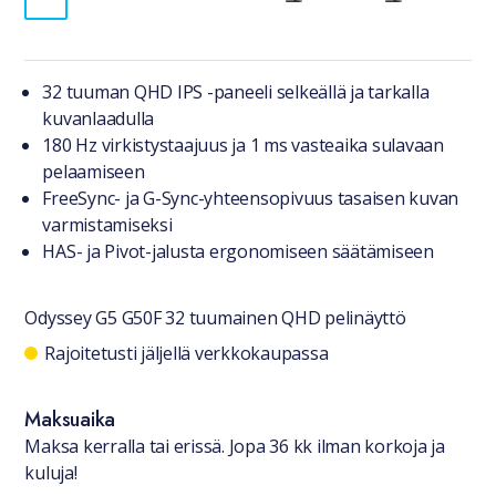
Tuotteesta lyhyesti
32 tuuman QHD IPS -paneeli selkeällä ja tarkalla
kuvanlaadulla
180 Hz virkistystaajuus ja 1 ms vasteaika sulavaan
pelaamiseen
FreeSync- ja G-Sync-yhteensopivuus tasaisen kuvan
varmistamiseksi
HAS- ja Pivot-jalusta ergonomiseen säätämiseen
Odyssey G5 G50F 32 tuumainen QHD pelinäyttö
Saatavuustiedot
Rajoitetusti jäljellä verkkokaupassa
Maksuaika
Maksa kerralla tai erissä. Jopa 36 kk ilman korkoja ja
kuluja!