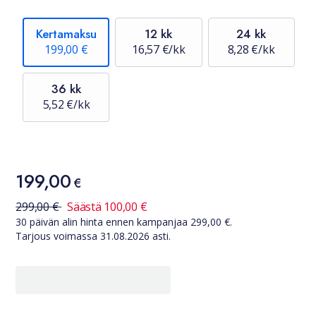
Kertamaksu
12 kk
24 kk
199,00 €
16,57 €/kk
8,28 €/kk
36 kk
5,52 €/kk
Hinta
199,00
199,00 €
€
30 päivän alin hinta ennen kampanjaa
299,00
€
299,00
€
Säästä
100,00
€
30 päivän alin hinta ennen kampanjaa
299,00
€.
Tarjous voimassa
31.08.2026
asti.