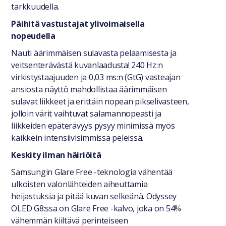
tarkkuudella.
Päihitä vastustajat ylivoimaisella
nopeudella
Nauti äärimmäisen sulavasta pelaamisesta ja
veitsenterävästä kuvanlaadusta! 240 Hz:n
virkistystaajuuden ja 0,03 ms:n (GtG) vasteajan
ansiosta näyttö mahdollistaa äärimmäisen
sulavat liikkeet ja erittäin nopean pikselivasteen,
jolloin värit vaihtuvat salamannopeasti ja
liikkeiden epäterävyys pysyy minimissä myös
kaikkein intensiivisimmissä peleissä.
Keskity ilman häiriöitä
Samsungin Glare Free -teknologia vähentää
ulkoisten valonlähteiden aiheuttamia
heijastuksia ja pitää kuvan selkeänä. Odyssey
OLED G8:ssa on Glare Free -kalvo, joka on 54%
vähemmän kiiltävä perinteiseen