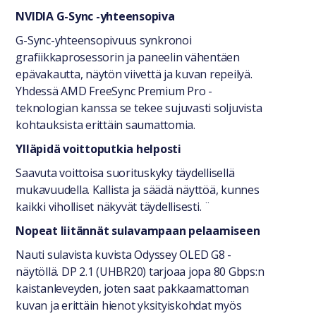
NVIDIA G-Sync -yhteensopiva
G-Sync-yhteensopivuus synkronoi
grafiikkaprosessorin ja paneelin vähentäen
epävakautta, näytön viivettä ja kuvan repeilyä.
Yhdessä AMD FreeSync Premium Pro -
teknologian kanssa se tekee sujuvasti soljuvista
kohtauksista erittäin saumattomia.
Ylläpidä voittoputkia helposti
Saavuta voittoisa suorituskyky täydellisellä
mukavuudella. Kallista ja säädä näyttöä, kunnes
kaikki viholliset näkyvät täydellisesti. ¨
Nopeat liitännät sulavampaan pelaamiseen
Nauti sulavista kuvista Odyssey OLED G8 -
näytöllä. DP 2.1 (UHBR20) tarjoaa jopa 80 Gbps:n
kaistanleveyden, joten saat pakkaamattoman
kuvan ja erittäin hienot yksityiskohdat myös