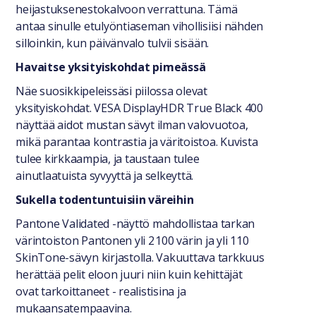
heijastuksenestokalvoon verrattuna. Tämä
antaa sinulle etulyöntiaseman vihollisiisi nähden
silloinkin, kun päivänvalo tulvii sisään.
Havaitse yksityiskohdat pimeässä
Näe suosikkipeleissäsi piilossa olevat
yksityiskohdat. VESA DisplayHDR True Black 400
näyttää aidot mustan sävyt ilman valovuotoa,
mikä parantaa kontrastia ja väritoistoa. Kuvista
tulee kirkkaampia, ja taustaan tulee
ainutlaatuista syvyyttä ja selkeyttä.
Sukella todentuntuisiin väreihin
Pantone Validated -näyttö mahdollistaa tarkan
värintoiston Pantonen yli 2 100 värin ja yli 110
SkinTone-sävyn kirjastolla. Vakuuttava tarkkuus
herättää pelit eloon juuri niin kuin kehittäjät
ovat tarkoittaneet - realistisina ja
mukaansatempaavina.