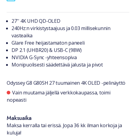
Tuotteesta lyhyesti
27'' 4K UHD QD-OLED
240Hz:n virkistystaajuus ja 0.03 millisekunnin
vasteaika
Glare Free heijastamaton paneeli
DP 2.1 (UHBR20) & USB-C (98W)
NVIDIA G-Sync -yhteensopiva
Monipuolisesti säädettävä jalusta ja pivot
Odyssey G8 G80SH 27 tuumainen 4K OLED -pelinäyttö
Saatavuustiedot
Vain muutama jäljellä verkkokaupassa, toimi
nopeasti
Maksuaika
Maksa kerralla tai erissä. Jopa 36 kk ilman korkoja ja
kuluja!