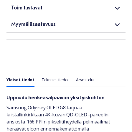
Toimitustavat
Myymäläsaatavuus
Yleiset tiedot
Tekniset tiedot
Arvostelut
Yleiset tiedot
Uppoudu henkeäsalpaaviin yksityiskohtiin
Samsung Odyssey OLED G8 tarjoaa
kristallinkirkkaan 4K-kuvan QD-OLED -paneelin
ansiosta. 166 PPI:n pikselitiheydellä pelimaailmat
heräävät eloon ennennäkemättömällä