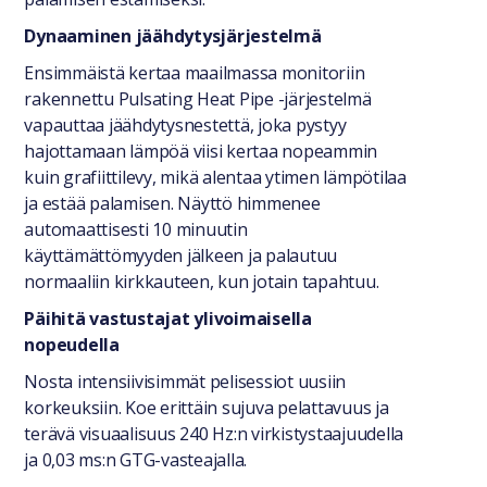
Dynaaminen jäähdytysjärjestelmä
Ensimmäistä kertaa maailmassa monitoriin
rakennettu Pulsating Heat Pipe -järjestelmä
vapauttaa jäähdytysnestettä, joka pystyy
hajottamaan lämpöä viisi kertaa nopeammin
kuin grafiittilevy, mikä alentaa ytimen lämpötilaa
ja estää palamisen. Näyttö himmenee
automaattisesti 10 minuutin
käyttämättömyyden jälkeen ja palautuu
normaaliin kirkkauteen, kun jotain tapahtuu.
Päihitä vastustajat ylivoimaisella
nopeudella
Nosta intensiivisimmät pelisessiot uusiin
korkeuksiin. Koe erittäin sujuva pelattavuus ja
terävä visuaalisuus 240 Hz:n virkistystaajuudella
ja 0,03 ms:n GTG-vasteajalla.