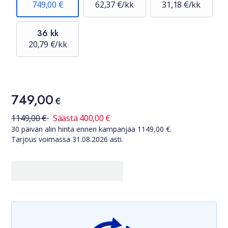
749,00 €
62,37 €/kk
31,18 €/kk
36 kk
20,79 €/kk
Hinta
749,00
749,00 €
€
30 päivän alin hinta ennen kampanjaa
1149,00
€
1149,00
€
Säästä
400,00
€
30 päivän alin hinta ennen kampanjaa
1149,00
€.
Tarjous voimassa
31.08.2026
asti.