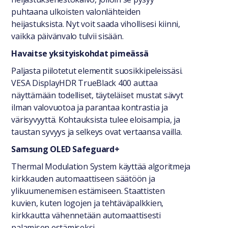
puhtaana ulkoisten valonlähteiden
heijastuksista. Nyt voit saada vihollisesi kiinni,
vaikka päivänvalo tulvii sisään.
Havaitse yksityiskohdat pimeässä
Paljasta piilotetut elementit suosikkipeleissäsi.
VESA DisplayHDR TrueBlack 400 auttaa
näyttämään todelliset, täyteläiset mustat sävyt
ilman valovuotoa ja parantaa kontrastia ja
värisyvyyttä. Kohtauksista tulee eloisampia, ja
taustan syvyys ja selkeys ovat vertaansa vailla.
Samsung OLED Safeguard+
Thermal Modulation System käyttää algoritmeja
kirkkauden automaattiseen säätöön ja
ylikuumenemisen estämiseen. Staattisten
kuvien, kuten logojen ja tehtäväpalkkien,
kirkkautta vähennetään automaattisesti
palamisen estämiseksi.