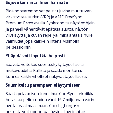
Sujuva toiminta ilman häiriöitä
Pidä nopeatempoiset pelit sujuvina muuttuvan
virkistystaajuuden (VRR) ja AMD FreeSync
Premium Pro:n avulla. Synkronoitu näytönohjain
ja paneeli vähentävät epätasaisuutta, näytön
viiveisyyttä ja kuvan repeilyä, mikä antaa sinulle
valmiudet jopa kaikkein intensiivisimpiin
pelisessioihin.
Ylläpidä voittoputkia helposti
Saavuta voitokas suorituskyky täydellisellä
mukavuudella. Kallista ja säädä monitoria,
kunnes kaikki viholliset näkyvät täydellisesti.
Suunniteltu parempaan eläytymiseen
Säädä pelaamisen tunnelma. CoreSync-tekniikka
heijastaa pelin ruudun värit 16,7 miljoonan värin
avulla reaalimaailmaan. CoreLighting+:n
ansiosta voit uppoutua täysin elinvoimaisiin