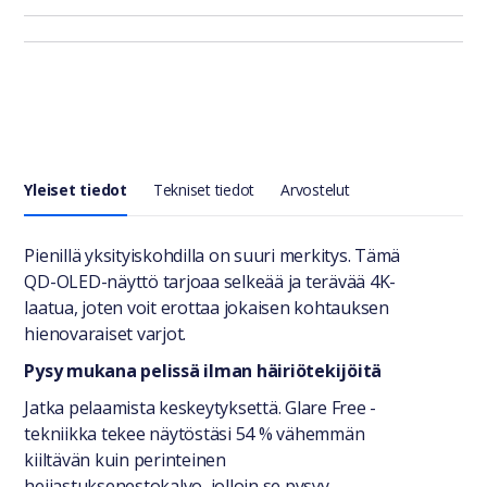
Yleiset tiedot
Tekniset tiedot
Arvostelut
Yleiset tiedot
Pienillä yksityiskohdilla on suuri merkitys. Tämä
QD-OLED-näyttö tarjoaa selkeää ja terävää 4K-
laatua, joten voit erottaa jokaisen kohtauksen
hienovaraiset varjot.
Pysy mukana pelissä ilman häiriötekijöitä
Jatka pelaamista keskeytyksettä. Glare Free -
tekniikka tekee näytöstäsi 54 % vähemmän
kiiltävän kuin perinteinen
heijastuksenestokalvo, jolloin se pysyy