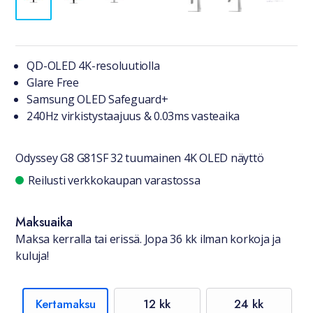
Tuotteesta lyhyesti
QD-OLED 4K-resoluutiolla
Glare Free
Samsung OLED Safeguard+
240Hz virkistystaajuus & 0.03ms vasteaika
Odyssey G8 G81SF 32 tuumainen 4K OLED näyttö
Saatavuustiedot
Reilusti verkkokaupan varastossa
Maksuaika
Maksa kerralla tai erissä. Jopa 36 kk ilman korkoja ja
kuluja!
Kertamaksu
12 kk
24 kk