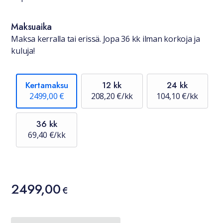
Maksuaika
Maksa kerralla tai erissä. Jopa 36 kk ilman korkoja ja
kuluja!
Kertamaksu
12 kk
24 kk
2499,00 €
208,20 €/kk
104,10 €/kk
36 kk
69,40 €/kk
Hinta
2499,00
2499,00 €
€