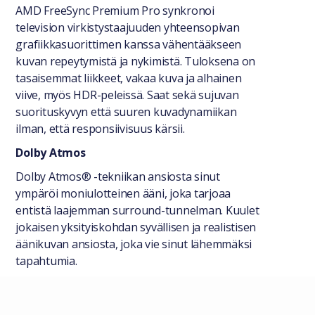
AMD FreeSync Premium Pro synkronoi
television virkistystaajuuden yhteensopivan
grafiikkasuorittimen kanssa vähentääkseen
kuvan repeytymistä ja nykimistä. Tuloksena on
tasaisemmat liikkeet, vakaa kuva ja alhainen
viive, myös HDR-peleissä. Saat sekä sujuvan
suorituskyvyn että suuren kuvadynamiikan
ilman, että responsiivisuus kärsii.
Dolby Atmos
Dolby Atmos® -tekniikan ansiosta sinut
ympäröi moniulotteinen ääni, joka tarjoaa
entistä laajemman surround-tunnelman. Kuulet
jokaisen yksityiskohdan syvällisen ja realistisen
äänikuvan ansiosta, joka vie sinut lähemmäksi
tapahtumia.