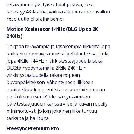
terävämmät yksityiskohdat ja kuva, joka
lähestyy 4K-laatua, vaikka alkuperäisen sisällön
resoluutio olisi alhaisempi.
Motion Xceletator 144Hz (DLG Up to 2K
240Hz)
Tarjoaa terävämpiä ja tasaisempia liikkeitä jopa
kaikkein intensiivisimmissä pelitilanteissa. Tuki
jopa 4K:lle 144 Hz:n virkistystaajuudella sekä
DLG:tä hyödyntämällä 2K:lle 240 Hz:n
virkistystaajuudella takaa nopean
kuvanpäivityksen, vähentyneen liikkeen
epätarkkuuden ja entistä responsiivisemman
pelikokemuksen. Yhdessä dynaamisen
päivitystaajuuden kanssa viive ja kuvan repeily
minimoituvat, jolloin jokainen liike tuntuu
tarkalta ja hallitulta.
Freesync Premium Pro