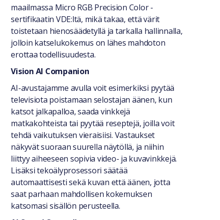
maailmassa Micro RGB Precision Color -
sertifikaatin VDE:ltä, mikä takaa, että värit
toistetaan hienosäädetyllä ja tarkalla hallinnalla,
jolloin katselukokemus on lähes mahdoton
erottaa todellisuudesta.
Vision AI Companion
AI-avustajamme avulla voit esimerkiksi pyytää
televisiota poistamaan selostajan äänen, kun
katsot jalkapalloa, saada vinkkejä
matkakohteista tai pyytää reseptejä, joilla voit
tehdä vaikutuksen vieraisiisi. Vastaukset
näkyvät suoraan suurella näytöllä, ja niihin
liittyy aiheeseen sopivia video- ja kuvavinkkejä.
Lisäksi tekoälyprosessori säätää
automaattisesti sekä kuvan että äänen, jotta
saat parhaan mahdollisen kokemuksen
katsomasi sisällön perusteella.