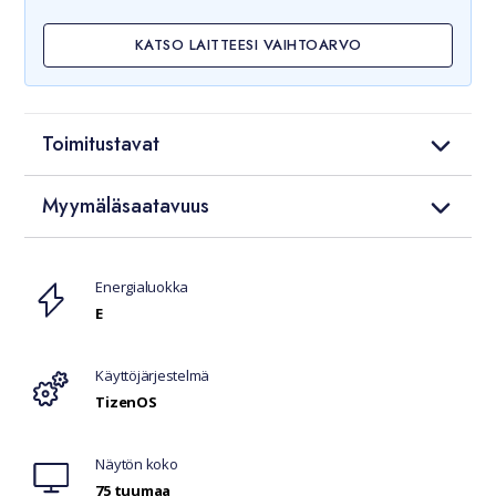
KATSO LAITTEESI VAIHTOARVO
Toimitustavat
Myymäläsaatavuus
Ominaisuudet
Energialuokka
E
Käyttöjärjestelmä
TizenOS
Näytön koko
75 tuumaa