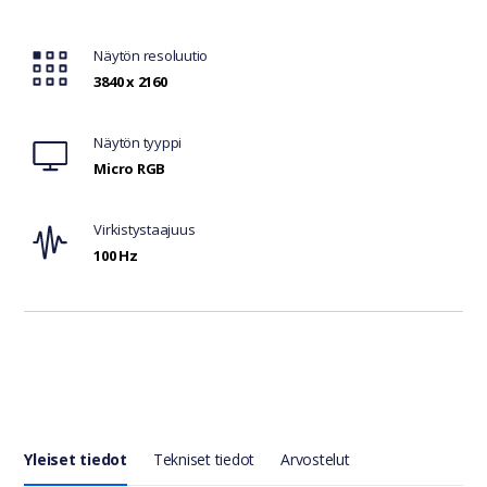
Näytön resoluutio
3840 x 2160
Näytön tyyppi
Micro RGB
Virkistystaajuus
100 Hz
Yleiset tiedot
Tekniset tiedot
Arvostelut