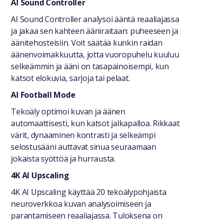
AI Sound Controller
AI Sound Controller analysoi ääntä reaaliajassa
ja jakaa sen kahteen ääniraitaan: puheeseen ja
äänitehosteisiin. Voit säätää kunkin raidan
äänenvoimakkuutta, jotta vuoropuhelu kuuluu
selkeämmin ja ääni on tasapainoisempi, kun
katsot elokuvia, sarjoja tai pelaat.
AI Football Mode
Tekoäly optimoi kuvan ja äänen
automaattisesti, kun katsot jalkapalloa. Rikkaat
värit, dynaaminen kontrasti ja selkeämpi
selostusääni auttavat sinua seuraamaan
jokaista syöttöä ja hurrausta.
4K AI Upscaling
4K AI Upscaling käyttää 20 tekoälypohjaista
neuroverkkoa kuvan analysoimiseen ja
parantamiseen reaaliajassa. Tuloksena on