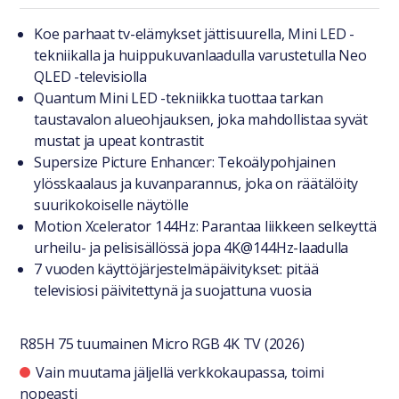
Tuotteesta lyhyesti
Koe parhaat tv-elämykset jättisuurella, Mini LED -
tekniikalla ja huippukuvanlaadulla varustetulla Neo
QLED -televisiolla
Quantum Mini LED -tekniikka tuottaa tarkan
taustavalon alueohjauksen, joka mahdollistaa syvät
mustat ja upeat kontrastit
Supersize Picture Enhancer: Tekoälypohjainen
ylösskaalaus ja kuvanparannus, joka on räätälöity
suurikokoiselle näytölle
Motion Xcelerator 144Hz: Parantaa liikkeen selkeyttä
urheilu- ja pelisisällössä jopa 4K@144Hz-laadulla
7 vuoden käyttöjärjestelmäpäivitykset: pitää
televisiosi päivitettynä ja suojattuna vuosia
R85H 75 tuumainen Micro RGB 4K TV (2026)
Saatavuustiedot
Vain muutama jäljellä verkkokaupassa, toimi
nopeasti