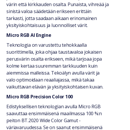
värin että kirkkauden osalta. Punaista, vihreää ja
sinistä valoa säädetään erikseen erittäin
tarkasti, jotta saadaan aikaan erinomainen
yksityiskohtaisuus ja luonnolliset värit.
Micro RGB AI Engine
Teknologia on varustettu tehokkaalla
suorittimella, joka ohjaa taustavaloa jokaisen
perusvärin osalta erikseen, mikä tarjoaa jopa
kolme kertaa suuremman tarkkuuden kuin
aiemmissa malleissa. Tekoälyn avulla värit ja
valo optimoidaan reaaliajassa, mikä takaa
vaikuttavan elävän ja yksityiskohtaisen kuvan.
Micro RGB Precision Color 100
Edistyksellisen teknologian avulla Micro RGB
saavuttaa ensimmäisenä maailmassa 100 %:n
peiton BT.2020 Wide Color Gamut -
väriavaruudessa. Se on saanut ensimmäisenä