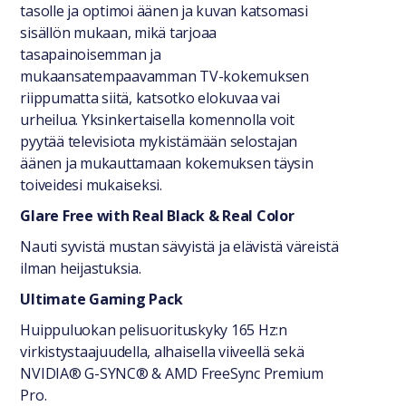
tasolle ja optimoi äänen ja kuvan katsomasi
sisällön mukaan, mikä tarjoaa
tasapainoisemman ja
mukaansatempaavamman TV-kokemuksen
riippumatta siitä, katsotko elokuvaa vai
urheilua. Yksinkertaisella komennolla voit
pyytää televisiota mykistämään selostajan
äänen ja mukauttamaan kokemuksen täysin
toiveidesi mukaiseksi.
Glare Free with Real Black & Real Color
Nauti syvistä mustan sävyistä ja elävistä väreistä
ilman heijastuksia.
Ultimate Gaming Pack
Huippuluokan pelisuorituskyky 165 Hz:n
virkistystaajuudella, alhaisella viiveellä sekä
NVIDIA® G-SYNC® & AMD FreeSync Premium
Pro.