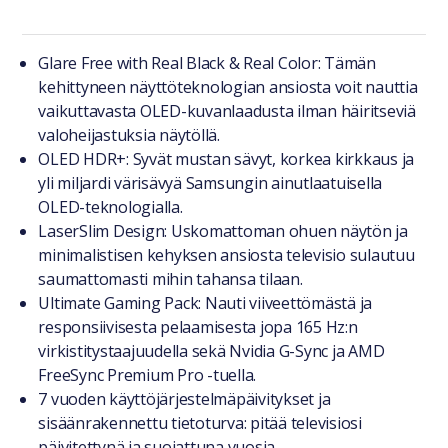
Tuotteesta lyhyesti
Glare Free with Real Black & Real Color: Tämän
kehittyneen näyttöteknologian ansiosta voit nauttia
vaikuttavasta OLED-kuvanlaadusta ilman häiritseviä
valoheijastuksia näytöllä.
OLED HDR+: Syvät mustan sävyt, korkea kirkkaus ja
yli miljardi värisävyä Samsungin ainutlaatuisella
OLED-teknologialla.
LaserSlim Design: Uskomattoman ohuen näytön ja
minimalistisen kehyksen ansiosta televisio sulautuu
saumattomasti mihin tahansa tilaan.
Ultimate Gaming Pack: Nauti viiveettömästä ja
responsiivisesta pelaamisesta jopa 165 Hz:n
virkistitystaajuudella sekä Nvidia G-Sync ja AMD
FreeSync Premium Pro -tuella.
7 vuoden käyttöjärjestelmäpäivitykset ja
sisäänrakennettu tietoturva: pitää televisiosi
päivitettynä ja suojattuna vuosia.