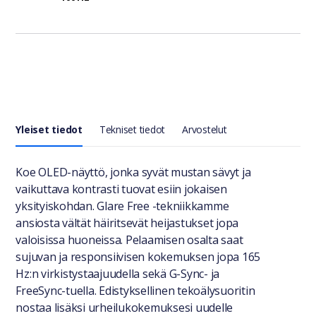
Yleiset tiedot
Tekniset tiedot
Arvostelut
Yleiset tiedot
Koe OLED-näyttö, jonka syvät mustan sävyt ja
vaikuttava kontrasti tuovat esiin jokaisen
yksityiskohdan. Glare Free -tekniikkamme
ansiosta vältät häiritsevät heijastukset jopa
valoisissa huoneissa. Pelaamisen osalta saat
sujuvan ja responsiivisen kokemuksen jopa 165
Hz:n virkistystaajuudella sekä G-Sync- ja
FreeSync-tuella. Edistyksellinen tekoälysuoritin
nostaa lisäksi urheilukokemuksesi uudelle