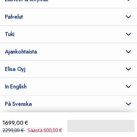
Palvelut
Tuki
Ajankohtaista
Elisa Oyj
In English
På Svenska
1699,00 €
1699,00
€
Sopimusehdot
Tietosuoja
Saavutettavuus
Evästeasetukset
Ennen
2299,00
€
2299,00
€
Säästä
600,00
€
Tekijänoikeudet © 2026 Elisa Oyj.