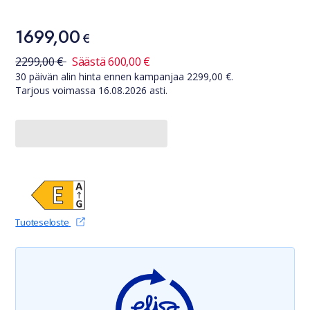
Hinta
1699,00
1699,00 €
€
30 päivän alin hinta ennen kampanjaa
2299,00
€
2299,00
€
Säästä
600,00
€
30 päivän alin hinta ennen kampanjaa
2299,00
€.
Tarjous voimassa
16.08.2026
asti.
(avautuu uudessa välilehdessä)
Tuoteseloste