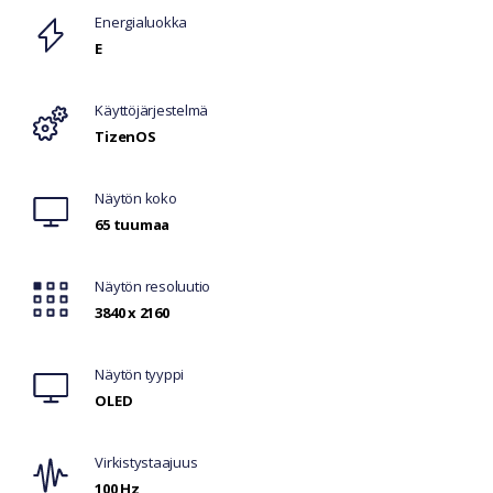
Ominaisuudet
Energialuokka
E
Käyttöjärjestelmä
TizenOS
Näytön koko
65 tuumaa
Näytön resoluutio
3840 x 2160
Näytön tyyppi
OLED
Virkistystaajuus
100 Hz