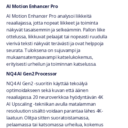
AI Motion Enhancer Pro
AI Motion Enhancer Pro analysoi liikkeitä
reaaliajassa, jotta nopeat liikkeet ja toiminta
näkyvät tasaisemmin ja selkeämmin. Pallon liike
ottelussa, liikkuvat pelaajat tai nopeasti ruudulla
vierivä teksti näkyvät terävästi ja ovat helppoja
seurata. Tuloksena on sujuvampi ja
mukaansatempaavampi katselukokemus,
erityisesti urheilun ja toiminnan katselussa.
NQ4 AI Gen2 Processor
NQ4 AI Gen2 -suoritin käyttää tekoälyä
optimoidakseen sekä kuvan että äänen
reaaliajassa. 20 neuroverkkoa hyödyntävän 4K
AI Upscaling -tekniikan avulla matalamman
resoluution sisältö voidaan parantaa lähes 4K-
laatuun. Olitpa sitten suoratoistamassa,
pelaamassa tai katsomassa urheilua, kokemus