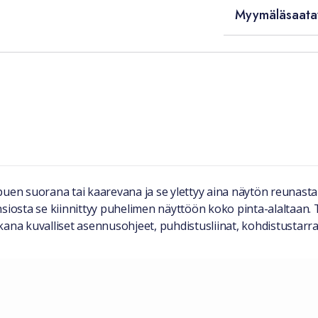
Myymäläsaata
puen suorana tai kaarevana ja se ylettyy aina näytön reunasta
nsiosta se kiinnittyy puhelimen näyttöön koko pinta-alaltaan.
a kuvalliset asennusohjeet, puhdistusliinat, kohdistustarra