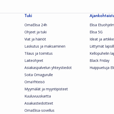
Tuki
Ajankohtaist
OmaElisa 24h
Elisa Etuohjel
Ohjeet ja tuki
Elisa 5G
Viat ja häiriöt
Ideat ja artikkel
Laskutus ja maksaminen
Liittymät lapsil
Tilaus ja toimitus
Kellopuhelin la
Laiteohjeet
Black Friday
Asiakaspalvelun yhteystiedot
Huippuetuja Eli
Soita Omagurulle
OmaYhteisö
Myymälät ja myyntipisteet
Kuuluvuuskartta
Asiakastiedotteet
OmaElisa-sovellus