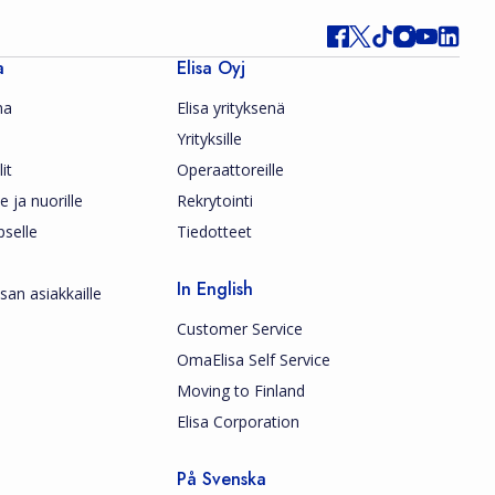
a
Elisa Oyj
ma
Elisa yrityksenä
Yrityksille
it
Operaattoreille
le ja nuorille
Rekrytointi
pselle
Tiedotteet
In English
san asiakkaille
Customer Service
OmaElisa Self Service
Moving to Finland
Elisa Corporation
På Svenska