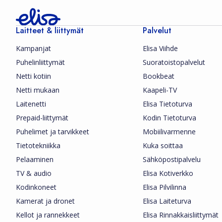
Laitteet & liittymät
Palvelut
Kampanjat
Elisa Viihde
Puhelinliittymät
Suoratoistopalvelut
Netti kotiin
Bookbeat
Netti mukaan
Kaapeli-TV
Laitenetti
Elisa Tietoturva
Prepaid-liittymät
Kodin Tietoturva
Puhelimet ja tarvikkeet
Mobiilivarmenne
Tietotekniikka
Kuka soittaa
Pelaaminen
Sähköpostipalvelu
TV & audio
Elisa Kotiverkko
Kodinkoneet
Elisa Pilvilinna
Kamerat ja dronet
Elisa Laiteturva
Kellot ja rannekkeet
Elisa Rinnakkaisliittymät