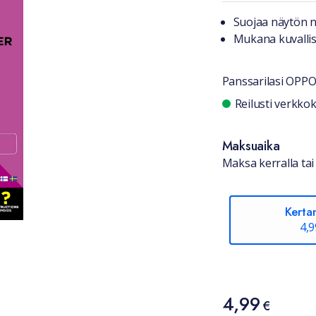
Tuotteest
Suojaa näytön 
Mukana kuvalli
Panssarilasi OPP
Saatavuu
Reilusti verkk
Maksuaika
Maksa kerralla tai 
Kerta
4,9
Hinta
4,99
4,99 €
€