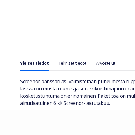
Yleiset tiedot
Tekniset tiedot
Arvostelut
Yleiset tiedot
Screenor panssarilasi valmistetaan puhelimesta riip
lasissa on musta reunus ja sen erikoisliimapinnan a
kosketustuntuma on erinomainen. Paketissa on mukan
ainutlaatuinen 6 kk Screenor-laatutakuu.