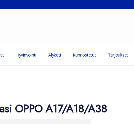
at
Hyvinvointi
Älykoti
Kunnostetut
Tarjoukset
ilasi OPPO A17/A18/A38