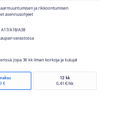
a lyhyesti
naarmuuntumisen ja rikkoontumisen
set asennusohjeet
O A17/A18/A38
stiedot
okaupan varastossa
erissä. Jopa 36 kk ilman korkoja ja kuluja!
maksu
12 kk
9 €
0,41 €/kk