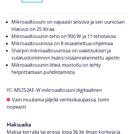
Tuotteesta lyhyesti
Mikroaaltouuni on vapaasti seisova ja sen uuniosan
tilavuus on 25 litraa.
Mikroaaltouunin teho on 900 W ja 11 tehotasoa
Mikroaaltouunissa on 8 esiasetettua ohjelmaa.
Sharpin mikroaaltouunissa on valaistuksen ja
sulatustoiminnon lisäksi sisäänrakennettu ajastin
Mikroaaltouunin litteä muotoilu on tehty
helpottamaan puhdistamista.
YC-MS252AE-W mikroaaltouuni digitaalinen
Saatavuustiedot
Vain muutama jäljellä verkkokaupassa, toimi
nopeasti
Maksuaika
Maksa kerralla tai erissä. Jopa 36 kk ilman korkoja ja