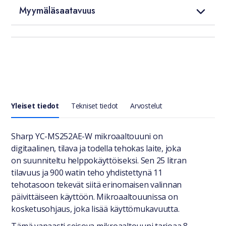
Myymäläsaatavuus
Yleiset tiedot
Tekniset tiedot
Arvostelut
Yleiset tiedot
Sharp YC-MS252AE-W mikroaaltouuni on
digitaalinen, tilava ja todella tehokas laite, joka
on suunniteltu helppokäyttöiseksi. Sen 25 litran
tilavuus ja 900 watin teho yhdistettynä 11
tehotasoon tekevät siitä erinomaisen valinnan
päivittäiseen käyttöön. Mikroaaltouunissa on
kosketusohjaus, joka lisää käyttömukavuutta.