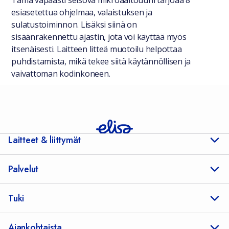
Tämä vapaasti seisova mikroaaltouuni tarjoaa 8
esiasetettua ohjelmaa, valaistuksen ja
sulatustoiminnon. Lisäksi siinä on
sisäänrakennettu ajastin, jota voi käyttää myös
itsenäisesti. Laitteen litteä muotoilu helpottaa
puhdistamista, mikä tekee siitä käytännöllisen ja
vaivattoman kodinkoneen.
Laitteet & liittymät
Palvelut
Tuki
Ajankohtaista