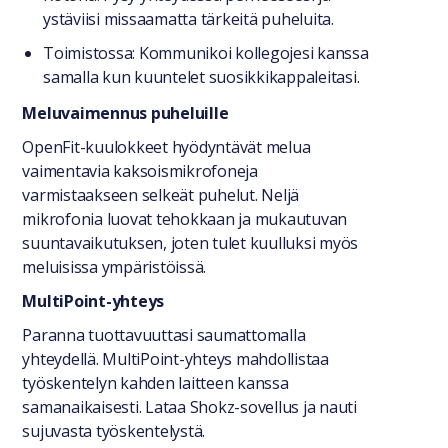
ystäviisi missaamatta tärkeitä puheluita.
Toimistossa: Kommunikoi kollegojesi kanssa
samalla kun kuuntelet suosikkikappaleitasi.
Meluvaimennus puheluille
OpenFit-kuulokkeet hyödyntävät melua
vaimentavia kaksoismikrofoneja
varmistaakseen selkeät puhelut. Neljä
mikrofonia luovat tehokkaan ja mukautuvan
suuntavaikutuksen, joten tulet kuulluksi myös
meluisissa ympäristöissä.
MultiPoint-yhteys
Paranna tuottavuuttasi saumattomalla
yhteydellä. MultiPoint-yhteys mahdollistaa
työskentelyn kahden laitteen kanssa
samanaikaisesti. Lataa Shokz-sovellus ja nauti
sujuvasta työskentelystä.