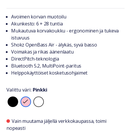
Tuotteesta lyhyesti
Avoimen korvan muotoilu
Akunkesto: 6 + 28 tuntia
Mukautuva korvakoukku - ergonominen ja tukeva
istuvuus
Shokz OpenBass Air - älykäs, syvä basso
Voimakas ja rikas äänenlaatu
DirectPitch-teknologia
Bluetooth 5.2, MultiPoint-paritus
Helppokäyttöiset kosketusohjaimet
Valittu väri:
Pinkki
Valitse väri
Saatavuustiedot
Vain muutama jäljellä verkkokaupassa, toimi
nopeasti