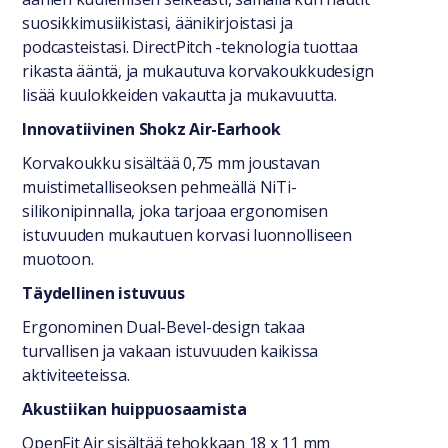
suosikkimusiikistasi, äänikirjoistasi ja
podcasteistasi. DirectPitch -teknologia tuottaa
rikasta ääntä, ja mukautuva korvakoukkudesign
lisää kuulokkeiden vakautta ja mukavuutta.
Innovatiivinen Shokz Air-Earhook
Korvakoukku sisältää 0,75 mm joustavan
muistimetalliseoksen pehmeällä NiTi-
silikonipinnalla, joka tarjoaa ergonomisen
istuvuuden mukautuen korvasi luonnolliseen
muotoon.
Täydellinen istuvuus
Ergonominen Dual-Bevel-design takaa
turvallisen ja vakaan istuvuuden kaikissa
aktiviteeteissa.
Akustiikan huippuosaamista
OpenFit Air sisältää tehokkaan 18 x 11 mm