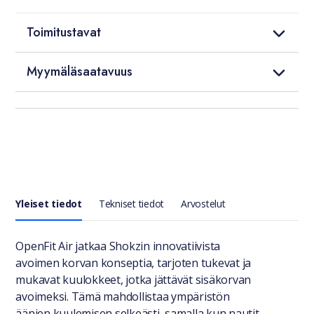
Toimitustavat
Myymäläsaatavuus
Yleiset tiedot
Tekniset tiedot
Arvostelut
Yleiset tiedot
OpenFit Air jatkaa Shokzin innovatiivista
avoimen korvan konseptia, tarjoten tukevat ja
mukavat kuulokkeet, jotka jättävät sisäkorvan
avoimeksi. Tämä mahdollistaa ympäristön
äänien kuulemisen selkeästi, samalla kun nautit