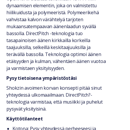
dynaamisen elementin, joka on valmistettu
hiilikuidusta ja polymeeristä. Polymeerikehä
vahvistaa kalvon värähtelyä tarjoten
mukaansatempaavan äänenlaadun syvällä
bassolla. DirectPitch -teknologia tuo
tasapainoisen äänen kirkkailla korkeilla
taajuuksilla, selkeillä keskitaajuuksilla ja
terävällä bassolla. Teknologia optimoi äänen
etäisyyden ja kulman, vähentäen äänen vuotoa
ja varmistaen yksityisyyden.
Pysy tietoisena ympäristöstäsi
Shokzin avoimen korvan konsepti pitää sinut
yhteydessä ulkomaailmaan. DirectPitch?-
teknologia varmistaa, että musiikki ja puhelut
pysyvät yksityisinä.
Käyttötilanteet
Kotona: Pysy yhteydessä perheeseesi ja