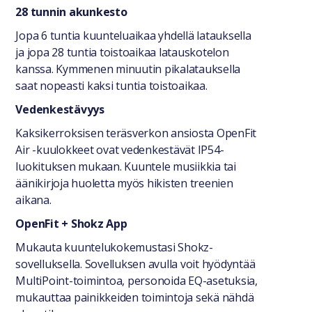
28 tunnin akunkesto
Jopa 6 tuntia kuunteluaikaa yhdellä latauksella
ja jopa 28 tuntia toistoaikaa latauskotelon
kanssa. Kymmenen minuutin pikalatauksella
saat nopeasti kaksi tuntia toistoaikaa.
Vedenkestävyys
Kaksikerroksisen teräsverkon ansiosta OpenFit
Air -kuulokkeet ovat vedenkestävät IP54-
luokituksen mukaan. Kuuntele musiikkia tai
äänikirjoja huoletta myös hikisten treenien
aikana.
OpenFit + Shokz App
Mukauta kuuntelukokemustasi Shokz-
sovelluksella. Sovelluksen avulla voit hyödyntää
MultiPoint-toimintoa, personoida EQ-asetuksia,
mukauttaa painikkeiden toimintoja sekä nähdä