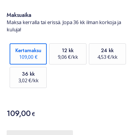
Maksuaika
Maksa kerralla tai erissä. Jopa 36 kk ilman korkoja ja
kuluja!
Kertamaksu
12 kk
24 kk
109,00 €
9,06 €/kk
4,53 €/kk
36 kk
3,02 €/kk
Hinta
109,00
109,00 €
€