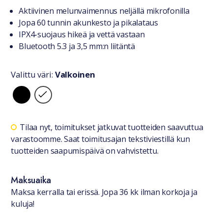
Tuotteesta lyhyesti
Aktiivinen melunvaimennus neljällä mikrofonilla
Jopa 60 tunnin akunkesto ja pikalataus
IPX4-suojaus hikeä ja vettä vastaan
Bluetooth 5.3 ja 3,5 mm:n liitäntä
Valittu väri:
Valkoinen
Valitse väri
Saatavuustiedot
Tilaa nyt, toimitukset jatkuvat tuotteiden saavuttua
varastoomme. Saat toimitusajan tekstiviestillä kun
tuotteiden saapumispäivä on vahvistettu.
Maksuaika
Maksa kerralla tai erissä. Jopa 36 kk ilman korkoja ja
kuluja!