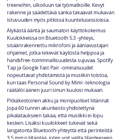
treeneihin, ulkoiluun tai työmatkoille. Kevyt
rakenne ja säädettävä sanka takaavat mukavan
istuvuuden myös pitkissä kuuntelusessioissa.
Älykästä ääntä ja saumaton käyttökokemus
Kuulokkeissa on Bluetooth 5.3 -yhteys,
sisäänrakennettu mikrofoni ja ääniavustajan
ohjaimet, jotka tekevät käytöstä helppoa ja
handsfree-toiminnallisuudesta sujuvaa. Spotify
Tap ja Google Fast Pair -ominaisuudet
nopeuttavat yhdistämistä ja musiikin toistoa,
kun taas Personal Sound by Mimi -teknologia
räätälöi äänen juuri sinun kuulosi mukaan.
Pitkäkestoinen akku ja monipuoliset liitännät
Jopa 60 tunnin akunkesto yhdistettynä
pikalataukseen takaa, että musiikki ei lopu
kesken. Lisäksi kuulokkeet tukevat sekä
langatonta Bluetooth-yhteyttä että perinteistä
3,5 mm:n liitäntää, joten voit valita tilanteeseen