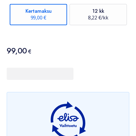
Kertamaksu
12 kk
99,00 €
8,22 €/kk
Hinta
99,00
99,00 €
€