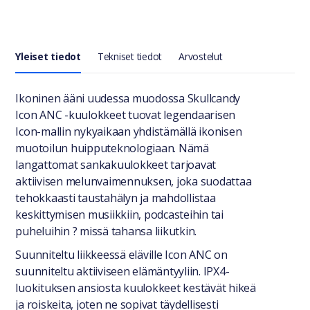
Yleiset tiedot
Tekniset tiedot
Arvostelut
Yleiset tiedot
Ikoninen ääni uudessa muodossa Skullcandy
Icon ANC -kuulokkeet tuovat legendaarisen
Icon-mallin nykyaikaan yhdistämällä ikonisen
muotoilun huipputeknologiaan. Nämä
langattomat sankakuulokkeet tarjoavat
aktiivisen melunvaimennuksen, joka suodattaa
tehokkaasti taustahälyn ja mahdollistaa
keskittymisen musiikkiin, podcasteihin tai
puheluihin ? missä tahansa liikutkin.
Suunniteltu liikkeessä eläville Icon ANC on
suunniteltu aktiiviseen elämäntyyliin. IPX4-
luokituksen ansiosta kuulokkeet kestävät hikeä
ja roiskeita, joten ne sopivat täydellisesti