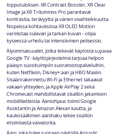
lopputuloksen. XR Contrast Booster, XR Clear
Image ja XR Triluminos Pro parantavat
kontrastia, terävyyttä ja värien vivahteikkuutta.
Nopeissa kohtauksissa XR OLED Motion
varmistaa sulavan ja tarkan kuvan - olipa
kyseessä urheilu tai intensiivinen pelisessio.
Älyominaisuudet, jotka tekevät käytöstä sujuvaa
Google TV -käyttöjärjestelmä tarjoaa helpon
pääsyn suosituimpiin suoratoistopalveluihin,
kuten Netflixiin, Disney+:aan ja HBO Maxiin.
Sisäänrakennettu Wi-Fi ja Ethernet takaavat
vakaan yhteyden, ja Apple AirPlay 2 sekä
Chromecast mahdollistavat sisällön jakamisen
mobiililaitteista. Ääniohjaus toimii Google
Assistantin ja Amazon Alexan kautta, ja
kaukosäätimen äänihaku tekee sisällön
etsimisestä vaivatonta.
Ääni, joka tulee suoraan näytöltä Acoustic