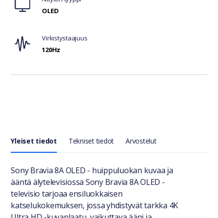
OLED
Virkistystaajuus
120Hz
Yleiset tiedot
Tekniset tiedot
Arvostelut
Yleiset tiedot
Sony Bravia 8A OLED - huippuluokan kuvaa ja
ääntä älytelevisiossa Sony Bravia 8A OLED -
televisio tarjoaa ensiluokkaisen
katselukokemuksen, jossa yhdistyvät tarkka 4K
Ultra HD -kuvanlaatu, vaikuttava ääni ja