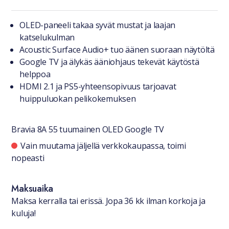
Tuotteesta lyhyesti
OLED-paneeli takaa syvät mustat ja laajan
katselukulman
Acoustic Surface Audio+ tuo äänen suoraan näytöltä
Google TV ja älykäs ääniohjaus tekevät käytöstä
helppoa
HDMI 2.1 ja PS5-yhteensopivuus tarjoavat
huippuluokan pelikokemuksen
Bravia 8A 55 tuumainen OLED Google TV
Saatavuustiedot
Vain muutama jäljellä verkkokaupassa, toimi
nopeasti
Maksuaika
Maksa kerralla tai erissä. Jopa 36 kk ilman korkoja ja
kuluja!