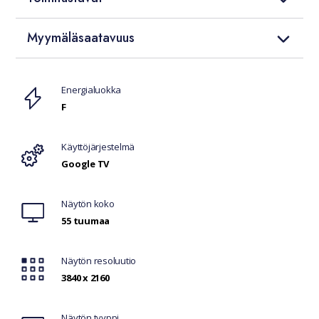
Myymäläsaatavuus
Ominaisuudet
Energialuokka
F
Käyttöjärjestelmä
Google TV
Näytön koko
55 tuumaa
Näytön resoluutio
3840 x 2160
Näytön tyyppi