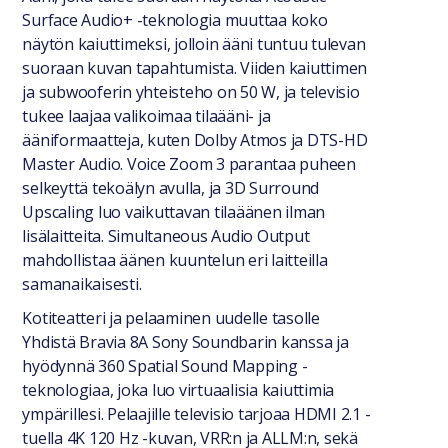
Surface Audio+ -teknologia muuttaa koko
näytön kaiuttimeksi, jolloin ääni tuntuu tulevan
suoraan kuvan tapahtumista. Viiden kaiuttimen
ja subwooferin yhteisteho on 50 W, ja televisio
tukee laajaa valikoimaa tilaääni- ja
ääniformaatteja, kuten Dolby Atmos ja DTS-HD
Master Audio. Voice Zoom 3 parantaa puheen
selkeyttä tekoälyn avulla, ja 3D Surround
Upscaling luo vaikuttavan tilaäänen ilman
lisälaitteita. Simultaneous Audio Output
mahdollistaa äänen kuuntelun eri laitteilla
samanaikaisesti.
Kotiteatteri ja pelaaminen uudelle tasolle
Yhdistä Bravia 8A Sony Soundbarin kanssa ja
hyödynnä 360 Spatial Sound Mapping -
teknologiaa, joka luo virtuaalisia kaiuttimia
ympärillesi. Pelaajille televisio tarjoaa HDMI 2.1 -
tuella 4K 120 Hz -kuvan, VRR:n ja ALLM:n, sekä