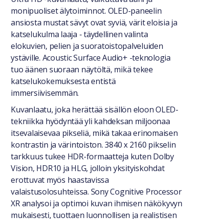
monipuoliset älytoiminnot. OLED-paneelin
ansiosta mustat sävyt ovat syviä, värit eloisia ja
katselukulma laaja - täydellinen valinta
elokuvien, pelien ja suoratoistopalveluiden
ystäville. Acoustic Surface Audio+ -teknologia
tuo äänen suoraan näytöltä, mikä tekee
katselukokemuksesta entistä
immersiivisemmän.
Kuvanlaatu, joka herättää sisällön eloon OLED-
tekniikka hyödyntää yli kahdeksan miljoonaa
itsevalaisevaa pikseliä, mikä takaa erinomaisen
kontrastin ja värintoiston. 3840 x 2160 pikselin
tarkkuus tukee HDR-formaatteja kuten Dolby
Vision, HDR10 ja HLG, jolloin yksityiskohdat
erottuvat myös haastavissa
valaistusolosuhteissa. Sony Cognitive Processor
XR analysoi ja optimoi kuvan ihmisen näkökyvyn
mukaisesti, tuottaen luonnollisen ja realistisen