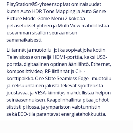
PlayStation®5-yhteensopivat ominaisuudet
kuten Auto HDR Tone Mapping ja Auto Genre
Picture Mode. Game Menu 2 kokoaa
peliasetukset yhteen ja Multi View mahdollistaa
useamman sisällön seuraamisen
samanaikaisesti.
Liitännät ja muotoilu, jotka sopivat joka kotiin
Televisiossa on neljä HDMI-porttia, kaksi USB-
porttia, digitaalinen optinen äänilähtö, Ethernet,
komposiittivideo, RF-liitännät ja CI+ -
korttipaikka. One Slate Seamless Edge -muotoilu
ja nelisuuntainen jalusta tekevät sijoittelusta
joustavaa, ja VESA-kiinnitys mahdollistaa helpon
seinäasennuksen. Kaapelinhallinta pitää johdot
siististi piilossa, ja ympäristön valotunnistin
sekä ECO-tila parantavat energiatehokkuutta.