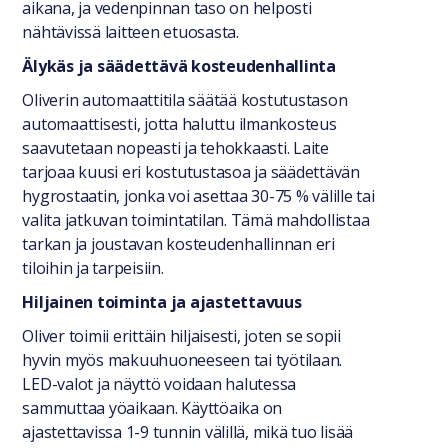
aikana, ja vedenpinnan taso on helposti
nähtävissä laitteen etuosasta.
Älykäs ja säädettävä kosteudenhallinta
Oliverin automaattitila säätää kostutustason
automaattisesti, jotta haluttu ilmankosteus
saavutetaan nopeasti ja tehokkaasti. Laite
tarjoaa kuusi eri kostutustasoa ja säädettävän
hygrostaatin, jonka voi asettaa 30-75 % välille tai
valita jatkuvan toimintatilan. Tämä mahdollistaa
tarkan ja joustavan kosteudenhallinnan eri
tiloihin ja tarpeisiin.
Hiljainen toiminta ja ajastettavuus
Oliver toimii erittäin hiljaisesti, joten se sopii
hyvin myös makuuhuoneeseen tai työtilaan.
LED-valot ja näyttö voidaan halutessa
sammuttaa yöaikaan. Käyttöaika on
ajastettavissa 1-9 tunnin välillä, mikä tuo lisää