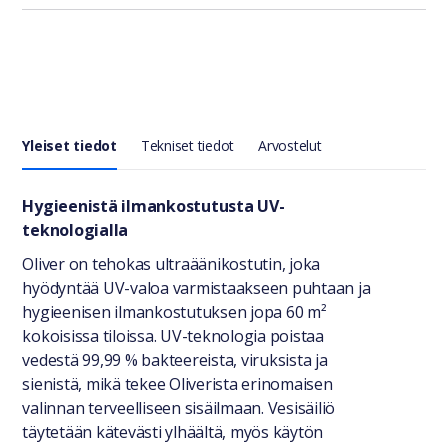
Yleiset tiedot
Tekniset tiedot
Arvostelut
Yleiset tiedot
Hygieenistä ilmankostutusta UV-
teknologialla
Oliver on tehokas ultraäänikostutin, joka
hyödyntää UV-valoa varmistaakseen puhtaan ja
hygieenisen ilmankostutuksen jopa 60 m²
kokoisissa tiloissa. UV-teknologia poistaa
vedestä 99,99 % bakteereista, viruksista ja
sienistä, mikä tekee Oliverista erinomaisen
valinnan terveelliseen sisäilmaan. Vesisäiliö
täytetään kätevästi ylhäältä, myös käytön