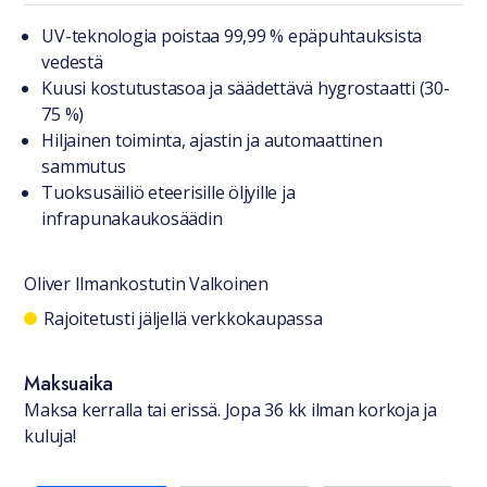
Tuotteesta lyhyesti
UV-teknologia poistaa 99,99 % epäpuhtauksista
vedestä
Kuusi kostutustasoa ja säädettävä hygrostaatti (30-
75 %)
Hiljainen toiminta, ajastin ja automaattinen
sammutus
Tuoksusäiliö eteerisille öljyille ja
infrapunakaukosäädin
Oliver Ilmankostutin Valkoinen
Saatavuustiedot
Rajoitetusti jäljellä verkkokaupassa
Maksuaika
Maksa kerralla tai erissä. Jopa 36 kk ilman korkoja ja
kuluja!