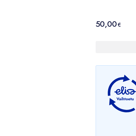
Hinta
50,00
50,00 €
€