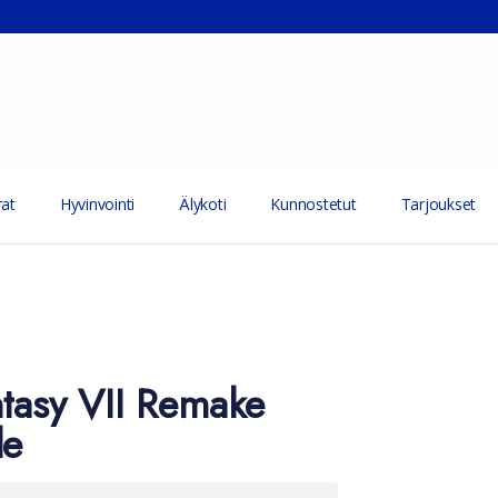
at
Hyvinvointi
Älykoti
Kunnostetut
Tarjoukset
ntasy VII Remake
de