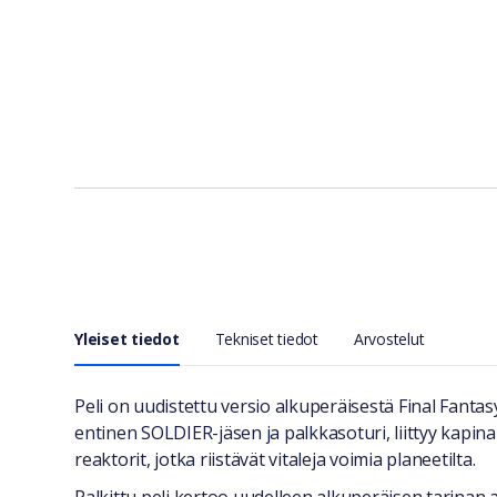
Yleiset tiedot
Tekniset tiedot
Arvostelut
Yleiset tiedot
Peli on uudistettu versio alkuperäisestä Final Fantasy
entinen SOLDIER-jäsen ja palkkasoturi, liittyy kapi
reaktorit, jotka riistävät vitaleja voimia planeetilta.