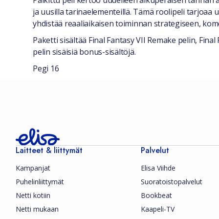
Palkittu peli kertoo uudelleen alkuperäisen tarinan 
ja uusilla tarinaelementeillä. Tämä roolipeli tarjo
yhdistää reaaliaikaisen toiminnan strategiseen, kom
Paketti sisältää Final Fantasy VII Remake pelin, Fina
pelin sisäisiä bonus-sisältöjä.
Pegi 16
Laitteet & liittymät
Palvelut
Kampanjat
Elisa Viihde
Puhelinliittymät
Suoratoistopalvelut
Netti kotiin
Bookbeat
Netti mukaan
Kaapeli-TV