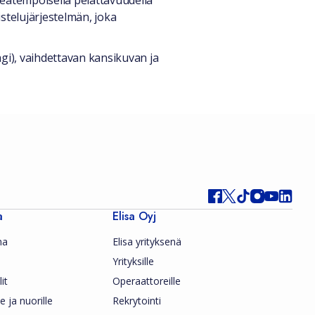
peatempoisella pelattavuudella
stelujärjestelmän, joka
agi), vaihdettavan kansikuvan ja
a
Elisa Oyj
ma
Elisa yrityksenä
Yrityksille
it
Operaattoreille
le ja nuorille
Rekrytointi