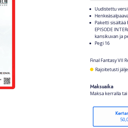
Tuotteest
Uudistettu versi
Henkeäsalpaavat
Paketti sisältää
EPISODE INTERmi
kansikuvan ja pe
Pegi 16
Final Fantasy VII
Saatavuu
Rajoitetusti jäl
Maksuaika
Maksa kerralla tai 
Kerta
50,