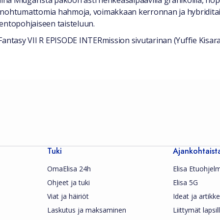
aina Midgarista pakoon asti henkeäsalpaavilla grafiikoilla, no
aa unohtumattomia hahmoja, voimakkaan kerronnan ja hybriditai
entopohjaiseen taisteluun.
l Fantasy VII R EPISODE INTERmission sivutarinan (Yuffie Kisar
Tuki
Ajankohtaist
OmaElisa 24h
Elisa Etuohjel
Ohjeet ja tuki
Elisa 5G
Viat ja häiriöt
Ideat ja artikkel
Laskutus ja maksaminen
Liittymät lapsil