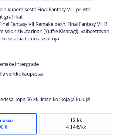
a lyhyesti
o alkuperäisestä Final Fantasy VII -pelistä
 grafiikat
 Final Fantasy VII Remake pelin, Final Fantasy VII R
ssion sivutarinan (Yuffie Kisaragi), vaihdettavan
lin sisäisiä bonus-sisältöjä
 Remake Intergrade
stiedot
jellä verkkokaupassa
erissä. Jopa 36 kk ilman korkoja ja kuluja!
maksu
12 kk
00 €
4,14 €/kk